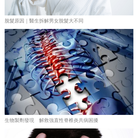
脫髮原因｜醫生拆解男女脫髮大不同
生物製劑發現 解救強直性脊椎炎共病困擾