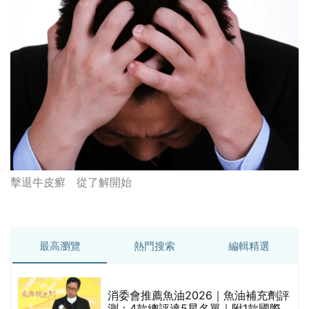
擊退牛皮癬 從了解開始
最高瀏覽
熱門搜索
編輯精選
消委會推薦魚油2026｜魚油補充劑評
測：4款總評達5星名單｜附1款國際