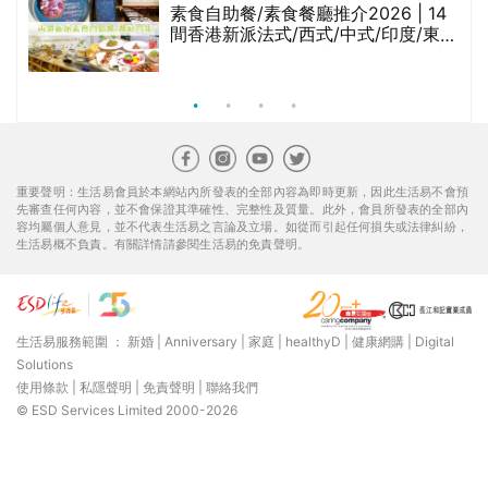
腩
素食自助餐/素食餐廳推介2026 | 14
間香港新派法式/西式/中式/印度/東南
亞/港式/Fusion素食齋菜必試:樂園素
食、無肉食、素年(持續更新)
重要聲明：生活易會員於本網站內所發表的全部內容為即時更新，因此生活易不會預
先審查任何內容，並不會保證其準確性、完整性及質量。此外，會員所發表的全部內
容均屬個人意見，並不代表生活易之言論及立場。如從而引起任何損失或法律糾紛，
生活易概不負責。有關詳情請參閱生活易的免責聲明。
生活易服務範圍 ：
新婚
|
Anniversary
|
家庭
|
healthyD
|
健康網購
|
Digital
Solutions
使用條款
|
私隱聲明
|
免責聲明
|
聯絡我們
© ESD Services Limited 2000-2026