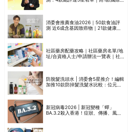
魚油標準5星認證 針對2毒物測試 均
通過消委會標準
消委會推薦食油2026｜50款食油評
的
測 近6成含基因致癌物｜21款健康煮
甲
食油總評達5星滿分名單(初榨橄欖油/
橄欖油/牛油果油/米糠油/芥花籽油/花
生油等)
社區藥房配藥攻略｜社區藥房名單/地
址/合資格人士/申請辦法一覽表｜社
禁
區藥房是甚麼？可以申請藥物資助計
劃？（持續更新）
評
防脫髮洗頭水 | 消委會5星推介！編輯
加推10款防掉髮洗髮水比較：位元
堂、呂、PANTOGAR、純素有機、咖
啡因洗髮水
新冠病毒2026 | 新冠變種「蟬」
BA.3.2殺入香港！症狀、傳播、風險
與預防方法一文睇