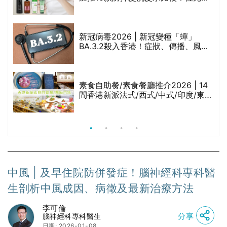
堂、呂、PANTOGAR、純素有機、咖
啡因洗髮水
新冠病毒2026 | 新冠變種「蟬」
BA.3.2殺入香港！症狀、傳播、風險
與預防方法一文睇
腩
素食自助餐/素食餐廳推介2026 | 14
間香港新派法式/西式/中式/印度/東南
亞/港式/Fusion素食齋菜必試:樂園素
食、無肉食、素年(持續更新)
中風 | 及早住院防併發症！腦神經科專科醫
生剖析中風成因、病徵及最新治療方法
李可倫
分享
腦神經科專科醫生
日期: 2026-01-08