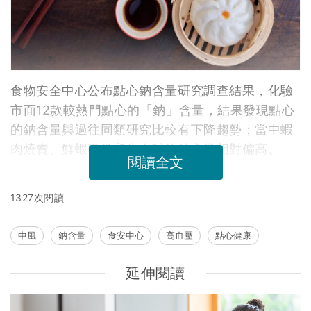
食物安全中心公布點心鈉含量研究調查結果，化驗
市面12款較熱門點心的「鈉」含量，結果發現點心
的鈉含量與過往同類研究比較有下降趨勢；當中蝦
肉燒賣、鮮蝦春卷和牛肉球的鈉含量相對偏高。
閱讀全文
1327次閱讀
中風
鈉含量
食安中心
高血壓
點心健康
延伸閱讀