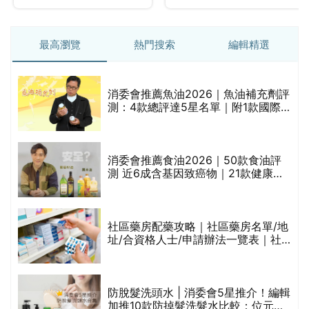
最高瀏覽
熱門搜索
編輯精選
消委會推薦魚油2026｜魚油補充劑評
測：4款總評達5星名單｜附1款國際
魚油標準5星認證 針對2毒物測試 均
通過消委會標準
消委會推薦食油2026｜50款食油評
的
測 近6成含基因致癌物｜21款健康煮
甲
食油總評達5星滿分名單(初榨橄欖油/
橄欖油/牛油果油/米糠油/芥花籽油/花
生油等)
社區藥房配藥攻略｜社區藥房名單/地
址/合資格人士/申請辦法一覽表｜社
禁
區藥房是甚麼？可以申請藥物資助計
劃？（持續更新）
評
防脫髮洗頭水 | 消委會5星推介！編輯
加推10款防掉髮洗髮水比較：位元