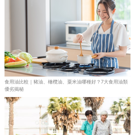
食用油比較｜豬油、橄欖油、粟米油哪種好？7大食用油類
優劣揭秘