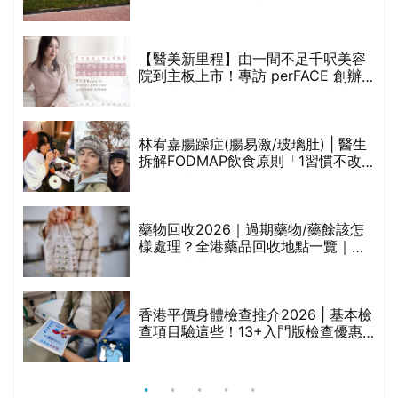
(附預約連結+更多中醫診所資訊)
【醫美新里程】由一間不足千呎美容
院到主板上市！專訪 perFACE 創辦
人符芷晴：逆巿擴張，以人為本構建
醫美版圖
林宥嘉腸躁症(腸易激/玻璃肚) | 醫生
的
拆解FODMAP飲食原則「1習慣不改
甲
變，服藥難根治」
折
藥物回收2026｜過期藥物/藥餘該怎
樣處理？全港藥品回收地點一覽｜屈
臣氏、萬寧、首衛、綠領行動等
香港平價身體檢查推介2026 | 基本檢
查項目驗這些！13+入門版檢查優惠
組合$550起