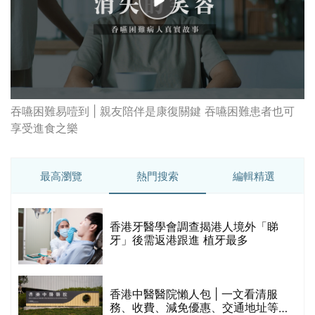
吞嚥困難易噎到 | 親友陪伴是康復關鍵 吞嚥困難患者也可
享受進食之樂
最高瀏覽
熱門搜索
編輯精選
破
香港牙醫學會調查揭港人境外「睇
保
牙」後需返港跟進 植牙最多
香港中醫醫院懶人包 | 一文看清服
務、收費、減免優惠、交通地址等