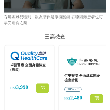
吞嚥困難易噎到 | 親友陪伴是康復關鍵 吞嚥困難患者也可
享受進食之樂