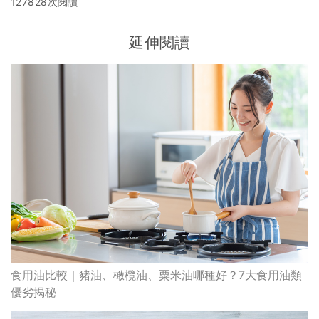
127828次閱讀
延伸閱讀
食用油比較｜豬油、橄欖油、粟米油哪種好？7大食用油類
優劣揭秘