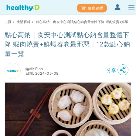
健康網購
主頁
>
生活百科
> 點心高鈉｜食安中心測試點心鈉含量整體下降 蝦肉燒賣+鮮蝦
春卷最邪惡｜12款點心鈉量一覽
點心高鈉｜食安中心測試點心鈉含量整體下
降 蝦肉燒賣+鮮蝦春卷最邪惡｜12款點心鈉
量一覽
編輯: Fion
分享
日期: 2024-05-08