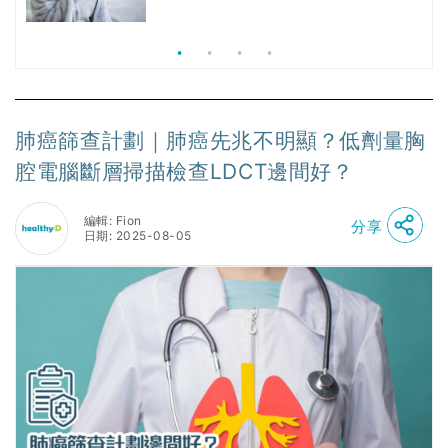
價
價錢比較、打針後反應處理/長者醫療
券資助
肺癌篩查計劃｜肺癌先兆不明顯？低劑量胸
腔電腦斷層掃描檢查LDCT邊間好？
編輯: Fion
分享
日期: 2025-08-05