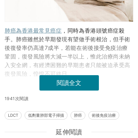
肺癌為香港最常見癌症
，同時為香港頭號癌症殺
手。肺癌雖然於早期發現有望做手術根治，但手術
後復發率仍高達7成半，若能在術後接受免疫治療
鞏固，復發風險將大減一半以上，惟此治療尚未納
入安全網，有經濟困難的早期患者只能被迫承受高
復發風險，惶惶不可終日。
閱讀全文
1941次閱讀
LDCT
低劑量肺部電子掃描
肺癌
術後免疫治療
延伸閱讀