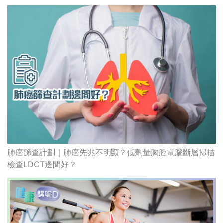
肺癌篩查計劃｜肺癌先兆不明顯？低劑量胸腔電腦斷層掃描
檢查LDCT邊間好？