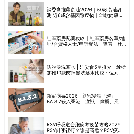
消委會推薦食油2026｜50款食油評
測 近6成含基因致癌物｜21款健康煮
食油總評達5星滿分名單(初榨橄欖油/
橄欖油/牛油果油/米糠油/芥花籽油/花
生油等)
巾
社區藥房配藥攻略｜社區藥房名單/地
址/合資格人士/申請辦法一覽表｜社
區藥房是甚麼？可以申請藥物資助計
劃？（持續更新）
防脫髮洗頭水 | 消委會5星推介！編輯
的
加推10款防掉髮洗髮水比較：位元
甲
堂、呂、PANTOGAR、純素有機、咖
啡因洗髮水
新冠病毒2026 | 新冠變種「蟬」
BA.3.2殺入香港！症狀、傳播、風險
禁
與預防方法一文睇
RSV呼吸道合胞病毒疫苗攻略2026｜
院
RSV針哪裡打？誰是高危？RSV疫苗