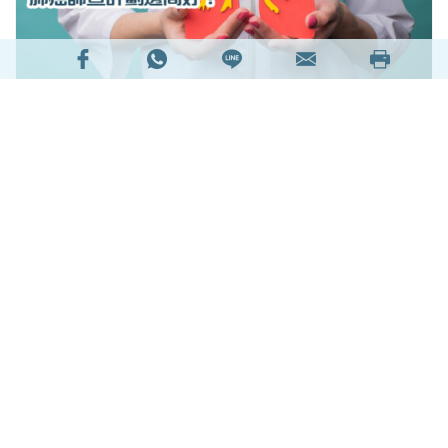
肺癌是香港常見癌症之一，且近年來更出現年輕化
的趨向，因此大家應提高警覺，例如定期進行肺癌
篩查，掌握自己的身體狀況。有機構曾公布調查，
發現若在無病徵的早期情況下發現肺癌，並通過手
1
術治理，根治的機會很高
。到底誰是肺癌高風險人
士？常見肺癌症狀又有哪些？低劑量胸腔電腦斷層
掃描檢查（LDCT）的好處是甚麼？即看下文相關
資訊介紹，並有7間肺癌篩查計劃精選推介。
閱讀全文
29451次閱讀
延伸閱讀