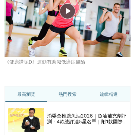
《健康講呢D》運動有助減低癌症風險
最高瀏覽
熱門搜索
編輯精選
消委會推薦魚油2026｜魚油補充劑評
測：4款總評達5星名單｜附1款國際
魚油標準5星認證 針對2毒物測試 均
通過消委會標準