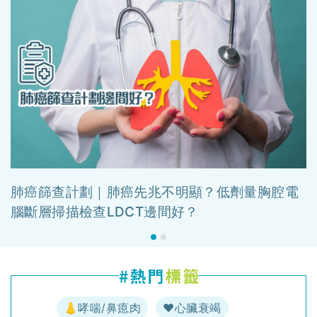
肺癌篩查計劃｜肺癌先兆不明顯？低劑量胸腔電
腦斷層掃描檢查LDCT邊間好？
👃哮喘/鼻瘜肉
♥️心臟衰竭