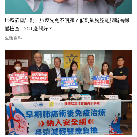
肺癌篩查計劃｜肺癌先兆不明顯？低劑量胸腔電腦斷層掃
描檢查LDCT邊間好？
生活百科