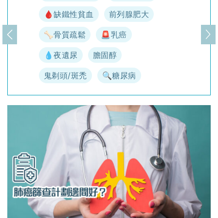
🩸缺鐵性貧血
前列腺肥大
🦴骨質疏鬆
🚨乳癌
上一頁
下
💧夜遺尿
膽固醇
鬼剃頭/斑禿
🔍糖尿病