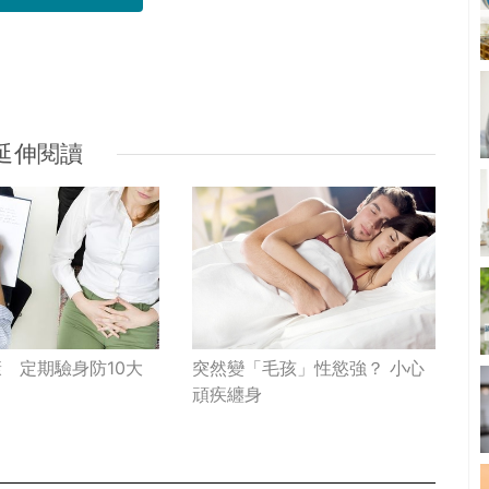
延伸閱讀
 定期驗身防10大
突然變「毛孩」性慾強？ 小心
頑疾纏身