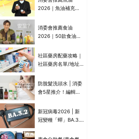
2026｜魚油補充劑
評測：4款總評達5星
名單｜附1款國際魚
消委會推薦食油
油標準5星認證 針對
2026｜50款食油評
2毒物測試 均通過
測 近6成含基因致癌
消委會標準
物｜21款健康煮食油
社區藥房配藥攻略｜
總評達5星滿分名單
社區藥房名單/地址/
(初榨橄欖油/橄欖油/
合資格人士/申請辦
牛油果油/米糠油/芥
法一覽表｜社區藥房
防脫髮洗頭水 | 消委
花籽油/花生油等)
是甚麼？可以申請藥
會5星推介！編輯加
物資助計劃？（持續
推10款防掉髮洗髮水
更新）
比較：位元堂、呂、
新冠病毒2026 | 新
PANTOGAR、純素
冠變種「蟬」BA.3.2
有機、咖啡因洗髮水
殺入香港！症狀、傳
播、風險與預防方法