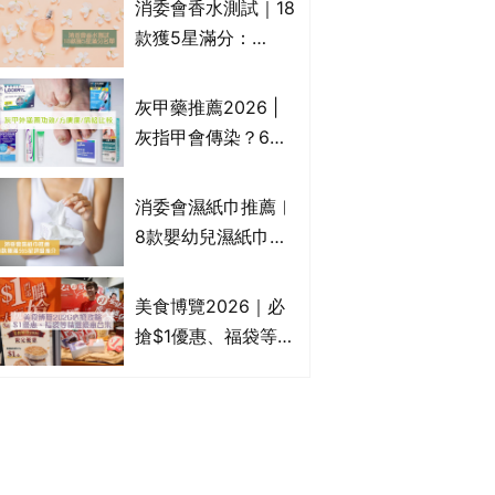
消委會香水測試｜18
Francfranc、
款獲5星滿分：
BRUNO等
GIORGIO
ARMANI、Marks &
灰甲藥推薦2026 |
Spencer、CHANEL
灰指甲會傳染？6款
等｜2款含歐盟禁用
治療灰指甲外塗藥
物質 或干擾內分泌
膏/抗甲癬油劑的功
消委會濕紙巾推薦︱
效/價格比較：羅霉
8款嬰幼兒濕紙巾獲
樂(樂指利)/恢甲清/
滿分5星評級推介：
愛甲妥
屈臣氏watsons、強
美食博覽2026｜必
生Johnson's等｜測
搶$1優惠、福袋等精
試揭1款樣本細菌含
選飲食優惠合集｜附
量超標近500倍
日期、官網及門票詳
情｜持續更新