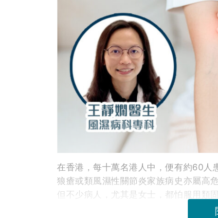
在香港，每十萬名港人中，便有約60人
狼瘡或類風濕性關節炎家族病史亦屬高
但不少病人，尤其是女士，都怕服用類