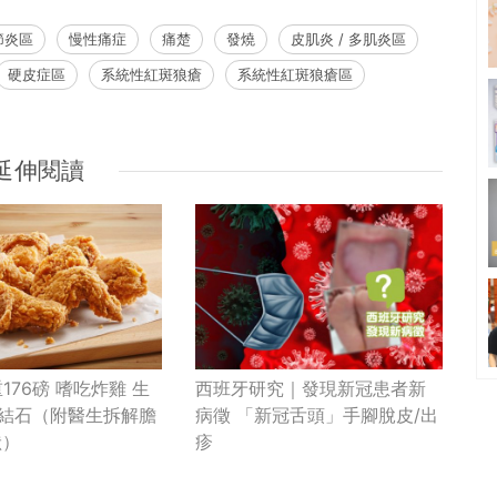
節炎區
慢性痛症
痛楚
發燒
皮肌炎 / 多肌炎區
硬皮症區
系統性紅斑狼瘡
系統性紅斑狼瘡區
延伸閱讀
176磅 嗜吃炸雞 生
西班牙研究｜發現新冠患者新
膽結石（附醫生拆解膽
病徵 「新冠舌頭」手腳脫皮/出
狀）
疹