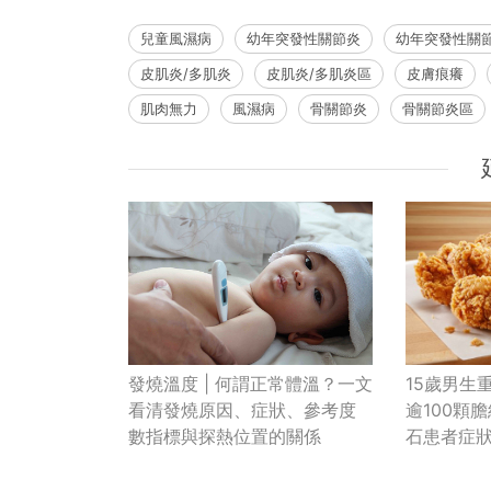
兒童風濕病
幼年突發性關節炎
幼年突發性關
皮肌炎/多肌炎
皮肌炎/多肌炎區
皮膚痕癢
肌肉無力
風濕病
骨關節炎
骨關節炎區
15歲男生重
發燒溫度 | 何謂正常體溫？一文
逾100顆
看清發燒原因、症狀、參考度
石患者症
數指標與探熱位置的關係