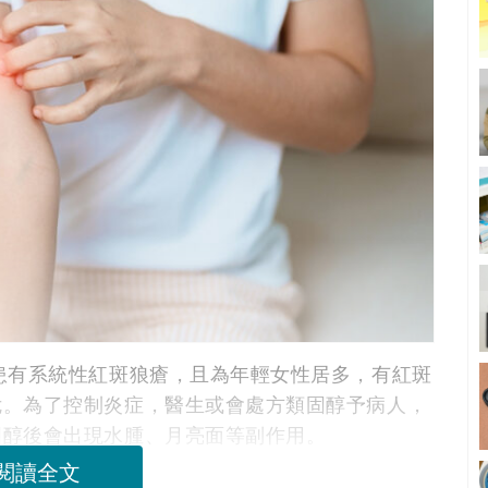
患有系統性紅斑狼瘡，且為年輕女性居多，有紅斑
危。為了控制炎症，醫生或會處方類固醇予病人，
固醇後會出現水腫、月亮面等副作用。
閱讀全文