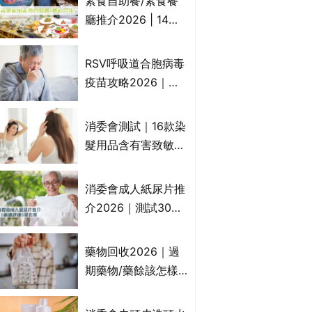
素食自助餐/素食餐
一文睇
廳推介2026 | 14間
香港新派法式/西式/
中式/印度/東南亞/港
RSV呼吸道合胞病毒
式/Fusion素食齋菜
疫苗攻略2026｜
必試:樂園素食、無肉
RSV針哪裡打？誰是
食、素年(持續更新)
高危？RSV疫苗價錢
消委會測試｜16款染
比較、打針後反應處
髮用品含有害致敏物
理/長者醫療券資助
9款獲5星滿分推
介!50惠、Return回
消委會成人紙尿片推
本、Furnte、Rerise
介2026｜測試30款
紙尿片、紙尿褲、尿
滲墊防漏表現/回滲/
藥物回收2026｜過
化學物質檢測等｜5
期藥物/藥餘該怎樣
款總評達5星名單
處理？全港藥品回收
地點一覽｜屈臣氏、