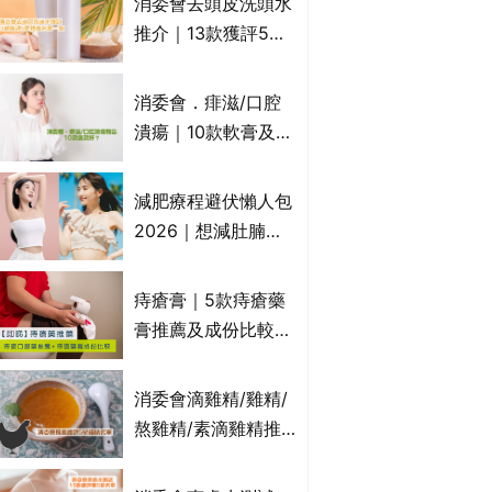
消委會去頭皮洗頭水
萬寧、首衛、綠領行
推介｜13款獲評5星
動等
推薦：施巴、
KLORANE、沙宣、
消委會．痱滋/口腔
呂、LUX等上榜｜4
潰瘍｜10款軟膏及啫
款含歐盟禁用成分吡
喱凝膠邊款好？哪款
硫鎓鋅！
屬處方藥物？有哪些
減肥療程避伏懶人包
受關注成分？｜必知
2026｜想減肚腩但
3大選購留意事項
怕中伏？ALYSSA
VS不良黑店5大手法
痔瘡膏｜5款痔瘡藥
對比｜SLIMTONE減
膏推薦及成份比較
肥療程效果如何？
+痔瘡口服藥推薦！
有效紓緩痔瘡疼痛痕
消委會滴雞精/雞精/
癢｜附痔瘡成因及病
熬雞精/素滴雞精推
徵
薦｜比較15款雞精 1
款含致癌物 9款總評