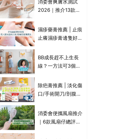
消委會爽膚水測試
達5星滿分名單 屈臣
2026｜推介13款總
氏、老協珍、余仁
評獲5星：
生、樂道有上榜！
Cetaphil、The
濕疹藥膏推薦 | 止痕
Ordinary、
止癢濕疹膏邊隻好？
CAUDALIE等｜9款
10款無類固醇濕疹藥
爽膚水檢出致敏香料
膏/濕疹膏 嬰兒BB濕
BB成長趕不上生長
疹皮膚適用！紓緩防
線？一方法可3個月
敏潤膚cream推介
高3cm*？營養師：
(附外用類固醇成份
懂得把握1歲起「長
除疤膏推薦 | 淡化傷
一覽)
高黃金期」
口/手術開刀/剖腹生
產疤痕 5款好用除疤
藥膏/除疤筆/除疤貼
消委會便攜風扇推介
比較（消委會教揀選
｜6款風扇仔總評達
貼士+醫生拆解去疤
4.5星名單：無印良
原理）
品 MUJI、