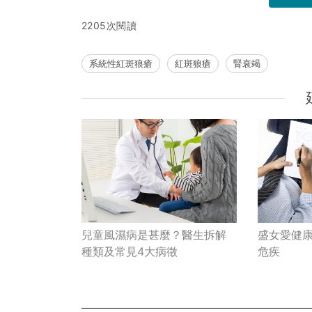
2205次閱讀
系統性紅斑狼瘡
紅斑狼瘡
腎衰竭
兒童風濕病是甚麼？醫生拆解
盛女愛健康
種類及常見4大病徵
危疾