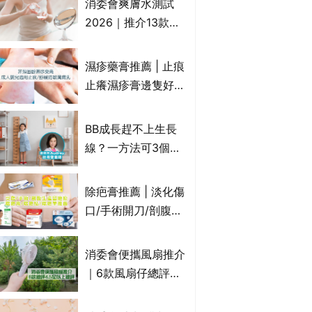
消委會爽膚水測試
達5星滿分名單 屈臣
2026｜推介13款總
氏、老協珍、余仁
評獲5星：
生、樂道有上榜！
Cetaphil、The
濕疹藥膏推薦 | 止痕
Ordinary、
止癢濕疹膏邊隻好？
CAUDALIE等｜9款
10款無類固醇濕疹藥
爽膚水檢出致敏香料
膏/濕疹膏 嬰兒BB濕
BB成長趕不上生長
疹皮膚適用！紓緩防
線？一方法可3個月
敏潤膚cream推介
高3cm*？營養師：
(附外用類固醇成份
懂得把握1歲起「長
除疤膏推薦 | 淡化傷
一覽)
高黃金期」
口/手術開刀/剖腹生
產疤痕 5款好用除疤
藥膏/除疤筆/除疤貼
消委會便攜風扇推介
比較（消委會教揀選
｜6款風扇仔總評達
貼士+醫生拆解去疤
4.5星名單：無印良
原理）
品 MUJI、