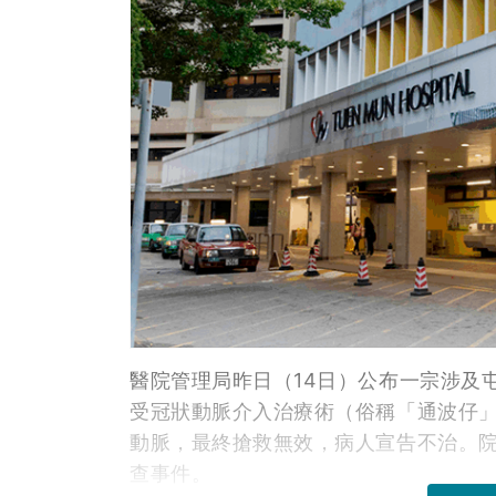
醫院管理局昨日（14日）公布一宗涉及
受冠狀動脈介入治療術（俗稱「通波仔
動脈，最終搶救無效，病人宣告不治。
查
事件。