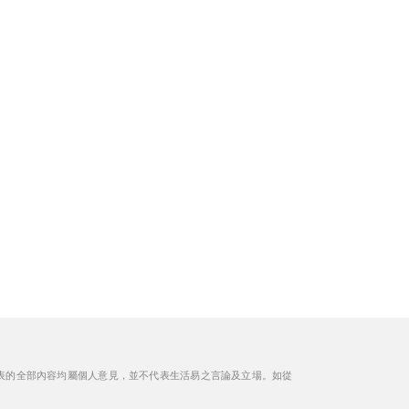
表的全部內容均屬個人意見，並不代表生活易之言論及立場。如從