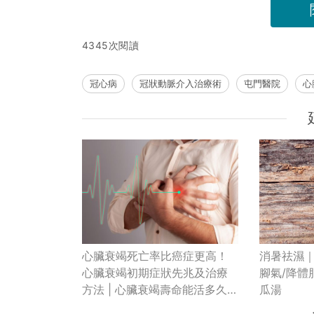
4345次閱讀
冠心病
冠狀動脈介入治療術
屯門醫院
心
心臟衰竭死亡率比癌症更高！
消暑祛濕｜
心臟衰竭初期症狀先兆及治療
腳氣/降體
方法 | 心臟衰竭壽命能活多久？
瓜湯
接受同步起搏治療存活率升至