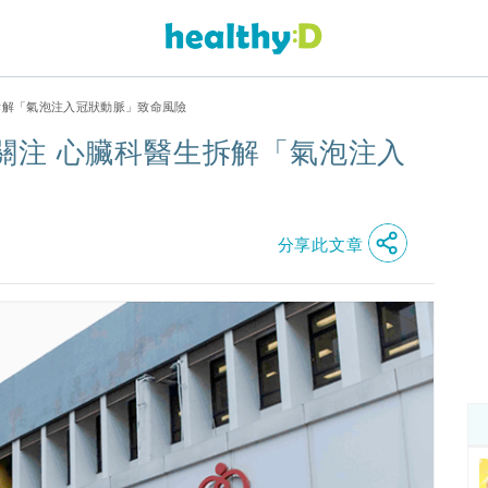
拆解「氣泡注入冠狀動脈」致命風險
關注 心臟科醫生拆解「氣泡注入
分享此文章