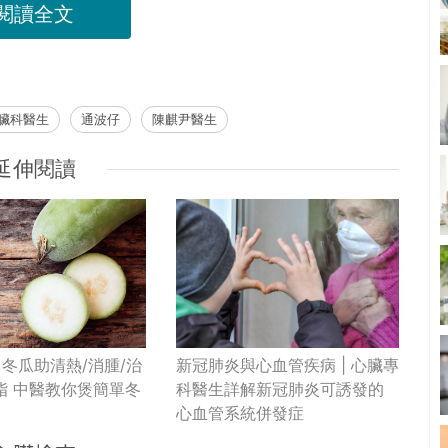
閱讀全文
臟科醫生
通波仔
陳麒尹醫生
延伸閱讀
新冠肺炎與心血管疾病 | 心臟專
冬瓜助清熱/消腫/治
科醫生詳解新冠肺炎可誘發的
脂 中醫教你煲簡單冬
心血管系統併發症