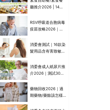
素食自助餐/素食餐
一文睇
廳推介2026 | 14間
香港新派法式/西式/
中式/印度/東南亞/港
RSV呼吸道合胞病毒
式/Fusion素食齋菜
疫苗攻略2026｜
必試:樂園素食、無肉
RSV針哪裡打？誰是
食、素年(持續更新)
高危？RSV疫苗價錢
消委會測試｜16款染
比較、打針後反應處
髮用品含有害致敏物
理/長者醫療券資助
9款獲5星滿分推
介!50惠、Return回
消委會成人紙尿片推
本、Furnte、Rerise
介2026｜測試30款
紙尿片、紙尿褲、尿
滲墊防漏表現/回滲/
藥物回收2026｜過
化學物質檢測等｜5
期藥物/藥餘該怎樣
款總評達5星名單
處理？全港藥品回收
地點一覽｜屈臣氏、