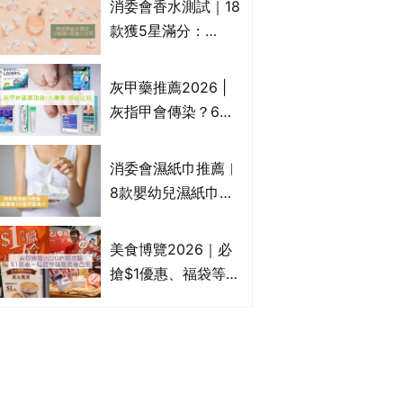
消委會香水測試｜18
Francfranc、
款獲5星滿分：
BRUNO等
GIORGIO
ARMANI、Marks &
灰甲藥推薦2026 |
Spencer、CHANEL
灰指甲會傳染？6款
等｜2款含歐盟禁用
治療灰指甲外塗藥
物質 或干擾內分泌
膏/抗甲癬油劑的功
消委會濕紙巾推薦︱
效/價格比較：羅霉
8款嬰幼兒濕紙巾獲
樂(樂指利)/恢甲清/
滿分5星評級推介：
愛甲妥
屈臣氏watsons、強
美食博覽2026｜必
生Johnson's等｜測
搶$1優惠、福袋等精
試揭1款樣本細菌含
選飲食優惠合集｜附
量超標近500倍
日期、官網及門票詳
情｜持續更新