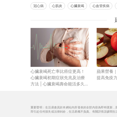
冠心病
心肌炎
心臟衰竭
心血管疾病
心臟衰竭死亡率比癌症更高！
蘋果營養
心臟衰竭初期症狀先兆及治療
提高免疫力
方法 | 心臟衰竭壽命能活多久？
接受同步起搏治療存活率升至
85%
重要聲明：生活易會員於本網站內所發表的全部內容為即時更新，
而引起任何損失或法律糾紛，生活易概不負責。有關詳情請參閱生