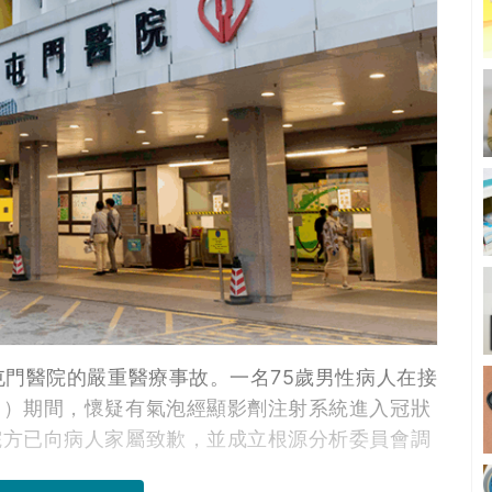
屯門醫院的嚴重醫療事故。一名75歲男性病人在接
」）期間，
懷疑
有氣泡經顯影劑注射系統進入冠狀
院方已向病人家屬致歉，並成立根源分析委員會調