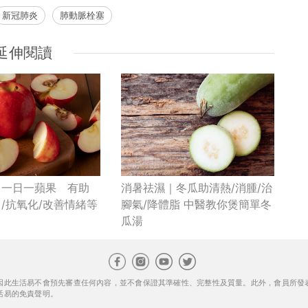
新冠肺炎
肺動脈栓塞
延伸閱讀
｜一日一蘋果 有助
消暑祛濕｜冬瓜助清熱/消腫/治
/抗氧化/改善情緒等
腳氣/降體脂 中醫教你煲簡單冬
瓜湯
因此生活易不會預先審查任何內容，並不會保證其準確性、完整性及質量。此外，會員所發
活易的免責聲明。