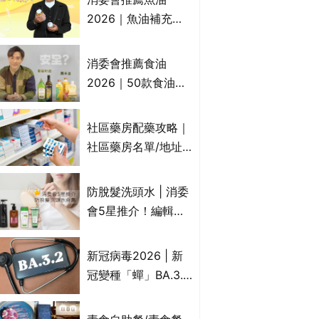
2026｜魚油補充劑
評測：4款總評達5星
名單｜附1款國際魚
消委會推薦食油
油標準5星認證 針對
2026｜50款食油評
2毒物測試 均通過
測 近6成含基因致癌
消委會標準
物｜21款健康煮食油
社區藥房配藥攻略｜
總評達5星滿分名單
社區藥房名單/地址/
(初榨橄欖油/橄欖油/
合資格人士/申請辦
牛油果油/米糠油/芥
法一覽表｜社區藥房
防脫髮洗頭水 | 消委
花籽油/花生油等)
是甚麼？可以申請藥
會5星推介！編輯加
物資助計劃？（持續
推10款防掉髮洗髮水
更新）
比較：位元堂、呂、
新冠病毒2026 | 新
PANTOGAR、純素
冠變種「蟬」BA.3.2
有機、咖啡因洗髮水
殺入香港！症狀、傳
播、風險與預防方法