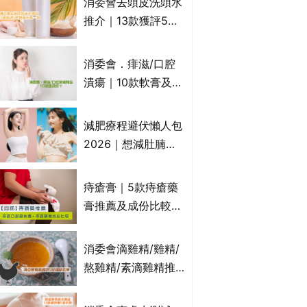
消委會去頭皮洗頭水
萬寧、首衛、綠領行
推介｜13款獲評5星
動等
推薦：施巴、
KLORANE、沙宣、
消委會．痱滋/口腔
呂、LUX等上榜｜4
潰瘍｜10款軟膏及啫
款含歐盟禁用成分吡
喱凝膠邊款好？哪款
硫鎓鋅！
屬處方藥物？有哪些
減肥療程避伏懶人包
受關注成分？｜必知
2026｜想減肚腩但
3大選購留意事項
怕中伏？ALYSSA
VS不良黑店5大手法
痔瘡膏｜5款痔瘡藥
對比｜SLIMTONE減
膏推薦及成份比較
肥療程效果如何？
+痔瘡口服藥推薦！
有效紓緩痔瘡疼痛痕
消委會滴雞精/雞精/
癢｜附痔瘡成因及病
熬雞精/素滴雞精推
徵
薦｜比較15款雞精 1
款含致癌物 9款總評