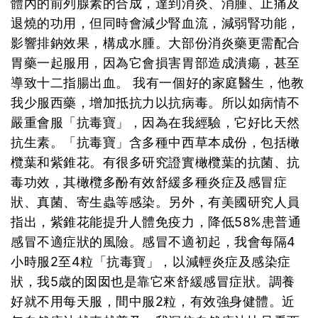
體內的前列腺素的合成，達到消炎、消腫、止痛及
退燒的功用，但同時會減少腎血流，減弱腎功能，
影響排鈉效果，構成水腫。大部份消炎藥更需配合
胃藥一起服用，因為它會損害胃部造成潰瘍，甚至
導致十二指腸出血。 我有一個好的家庭醫生，他教
我少服西藥，增加抵抗力以抗病毒。所以如病情不
嚴重會服「抗毒寶」，因為在我經驗，它好比天然
抗生素。「抗毒寶」含多種中西草本成份，包括橄
欖葉和紫錐花。有很多研究證實橄欖葉的抗菌、抗
毒功效，其橄欖多酚有效舒緩多種炎症及感冒症
狀、真菌、寄生蟲等感染。另外，有美國研究人員
指出，紫錐花能提升人體免疫力，降低58%患普通
感冒不適症狀的風險。感冒不適初起，我會每隔4
小時服2至4粒「抗毒寶」，以減輕炎症及感染症
狀，我5歳的囡囡也是靠它來舒緩感冒症狀。調養
好就不用每天服，間中服2粒，有效強身健體。近