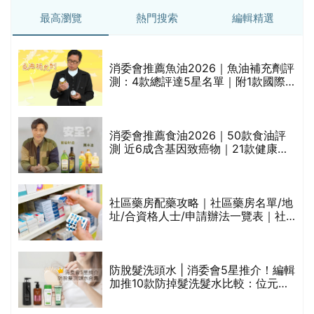
最高瀏覽
熱門搜索
編輯精選
消委會推薦魚油2026｜魚油補充劑評
的
測：4款總評達5星名單｜附1款國際
甲
魚油標準5星認證 針對2毒物測試 均
通過消委會標準
消委會推薦食油2026｜50款食油評
測 近6成含基因致癌物｜21款健康煮
食油總評達5星滿分名單(初榨橄欖油/
橄欖油/牛油果油/米糠油/芥花籽油/花
生油等)
評
社區藥房配藥攻略｜社區藥房名單/地
址/合資格人士/申請辦法一覽表｜社
區藥房是甚麼？可以申請藥物資助計
劃？（持續更新）
防脫髮洗頭水 | 消委會5星推介！編輯
加推10款防掉髮洗髮水比較：位元
禁
堂、呂、PANTOGAR、純素有機、咖
啡因洗髮水