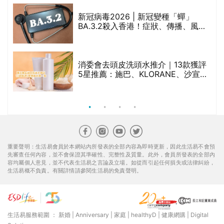
新冠病毒2026 | 新冠變種「蟬」
BA.3.2殺入香港！症狀、傳播、風險
與預防方法一文睇
腩
消委會去頭皮洗頭水推介｜13款獲評
5星推薦：施巴、KLORANE、沙宣、
呂、LUX等上榜｜4款含歐盟禁用成分
吡硫鎓鋅！
重要聲明：生活易會員於本網站內所發表的全部內容為即時更新，因此生活易不會預
先審查任何內容，並不會保證其準確性、完整性及質量。此外，會員所發表的全部內
容均屬個人意見，並不代表生活易之言論及立場。如從而引起任何損失或法律糾紛，
生活易概不負責。有關詳情請參閱生活易的免責聲明。
生活易服務範圍 ：
新婚
|
Anniversary
|
家庭
|
healthyD
|
健康網購
|
Digital