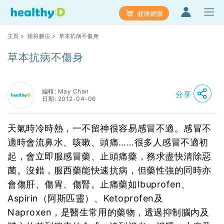
健康網購
主頁
>
靚得麒法
> 草本抗病不傷身
草本抗病不傷身
編輯: May Chan
分享
日期: 2012-04-06
天氣時冷時熱，一不留神很容易感冒不適。感冒不
適時會流鼻水、咳嗽、頭痛……很多人感冒不適初
起，會立即服感冒藥、止頭痛藥，務求盡快清除惡
菌。沒錯，服西藥能快速抗病，但藥性強的同時亦
會傷肝、傷胃、傷腎。止痛藥如Ibuprofen、
Aspirin（阿斯匹靈）、Ketoprofen及
Naproxen，是醫生常用的藥物，透過抑制腦內及