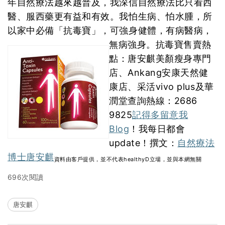
年自然療法越來越普及，我深信自然療法比只看西
醫、服西藥更有益和有效。我怕生病、怕水腫，所
以家中必備「抗毒寶」，可強身健體，有病醫病，
無病強身。
抗毒寶售賣熱
點：唐安麒美顏瘦身專門
店、Ankang安康天然健
康店、采活vivo plus及華
潤堂查詢熱線：2686
9825
記得多留意我
Blog
！我每日都會
update！撰文：
自然療法
博士唐安麒
資料由客戶提供，並不代表healthyD立場，並與本網無關
696次閱讀
唐安麒