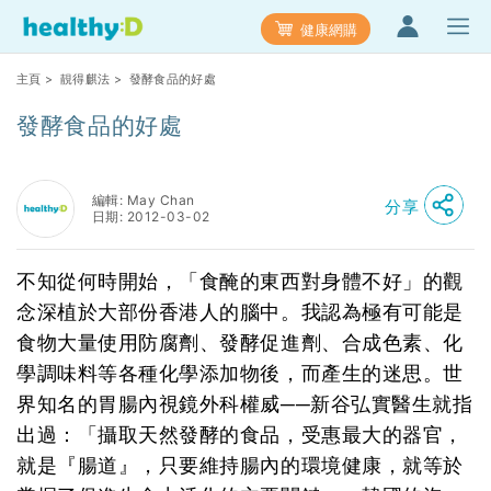
健康網購
主頁
>
靚得麒法
> 發酵食品的好處
發酵食品的好處
編輯: May Chan
分享
日期: 2012-03-02
不知從何時開始，「食醃的東西對身體不好」的觀
念深植於大部份香港人的腦中。我認為極有可能是
食物大量使用防腐劑、發酵促進劑、合成色素、化
學調味料等各種化學添加物後，而產生的迷思。世
界知名的胃腸內視鏡外科權威──新谷弘實醫生就指
出過：「攝取天然發酵的食品，受惠最大的器官，
就是『腸道』，只要維持腸內的環境健康，就等於