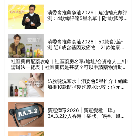
消委會推薦魚油2026｜魚油補充劑評
的
測：4款總評達5星名單｜附1款國際
甲
魚油標準5星認證 針對2毒物測試 均
通過消委會標準
消委會推薦食油2026｜50款食油評
測 近6成含基因致癌物｜21款健康煮
食油總評達5星滿分名單(初榨橄欖油/
橄欖油/牛油果油/米糠油/芥花籽油/花
社區藥房配藥攻略｜社區藥房名單/地址/合資格人士/申
生油等)
請辦法一覽表｜社區藥房是甚麼？可以申請藥物資助計
評
劃？（持續更新）
防脫髮洗頭水 | 消委會5星推介！編輯
加推10款防掉髮洗髮水比較：位元
堂、呂、PANTOGAR、純素有機、咖
啡因洗髮水
新冠病毒2026 | 新冠變種「蟬」
禁
BA.3.2殺入香港！症狀、傳播、風險
與預防方法一文睇