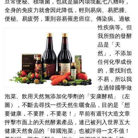
旦常便秘、積壞菌，也就是腸內環境亂七八糟時，
全身的免疫力就會因此降低，輕則易病、易肥腫、
便秘、易疲勞，重則容易罹患癌症、傳染病、過敏
性疾病等。
但
我所指的發酵
品是「天
然」、不添加
任何化學成份
的，要找到也
不易，所以我
去過韓國學做
泡菜、飲用天然無添加化學劑的「安康酵精」（左
圖），不斷去尋找一些天然生曬食品，目的是「想
要健康，不要胖，不要老！」早前有週刊大造文章
抨擊巿面上的天然酵素產品，連已被列入世界五大
健康天然食品的「韓國泡菜」也被評得一文不值！