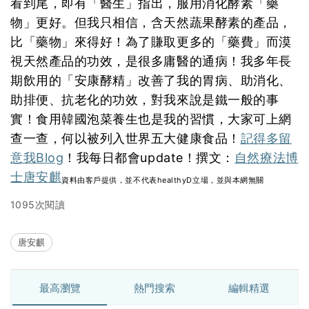
看到尾，即有「醫生」指出，服用消化酵素「藥
物」更好。但我只相信，含天然蔬果酵素的產品，
比「藥物」來得好！為了賺取更多的「藥費」而漠
視天然產品的功效，是很多庸醫的通病！我多年長
期飲用的「安康酵精」改善了我的胃病、助消化、
助排便、抗老化的功效，對我來說是鐵一般的事
實！食用韓國泡菜養生也是我的習慣，大家可上網
查一查，何以被列入世界五大健康食品！
記得多留
意我Blog
！我每日都會update！撰文：
自然療法博
士唐安麒
資料由客戶提供，並不代表healthyD立場，並與本網無關
1095次閱讀
唐安麒
最高瀏覽
熱門搜索
編輯精選