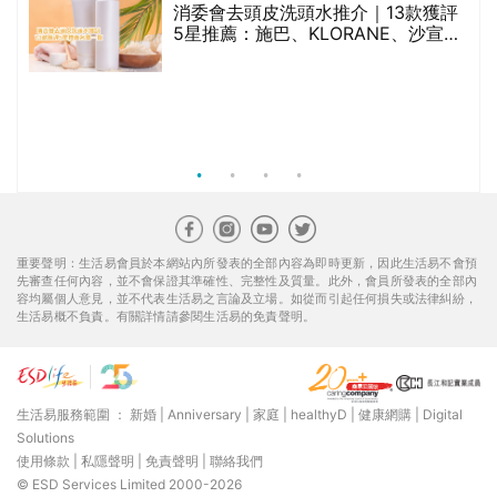
消委會去頭皮洗頭水推介｜13款獲評
5星推薦：施巴、KLORANE、沙宣、
呂、LUX等上榜｜4款含歐盟禁用成分
吡硫鎓鋅！
腩
重要聲明：生活易會員於本網站內所發表的全部內容為即時更新，因此生活易不會預
先審查任何內容，並不會保證其準確性、完整性及質量。此外，會員所發表的全部內
容均屬個人意見，並不代表生活易之言論及立場。如從而引起任何損失或法律糾紛，
生活易概不負責。有關詳情請參閱生活易的免責聲明。
生活易服務範圍 ：
新婚
|
Anniversary
|
家庭
|
healthyD
|
健康網購
|
Digital
Solutions
使用條款
|
私隱聲明
|
免責聲明
|
聯絡我們
© ESD Services Limited 2000-2026