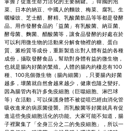
掌握了促進生命力活化的主要關鍵。」韓國的泡
菜、日本的納豆、中國人的麵豉、梅菜、腐乳、生
曬蠔豉、芝士醋、酵精、乳酸菌飲品等等都是發酵
品。用作發酵食品的「益菌」有乳酸菌、納豆菌、
酵母菌、麴菌、醋酸菌等，讓食品發酵的好處在於
可以利用微生物的活動來分解食物裡的糖、蛋白
質、澱粉質等成份，重新製造出對人體有益的各種
成份，攝取發酵食品，幫助對身體有益的微生物，
也就是腸內好菌的繁殖。人體的腸內約棲息有100
種、100兆個微生物（腸內細菌），只要腸內好菌
越多，壞菌就自然會越來越少，健康也隨之變好。
因為腸管內有許多免疫細胞（巨噬細胞、淋巴球
等）在活動，可以保護身體不被從咀巴經由消化管
吸收進來的病原菌侵襲。而乳酸菌等好菌就具有促
進這些免疫細胞活化的功能。大家可能不知道，腸
子裡聚集了「全身三分之二的免疫細胞」，所以一