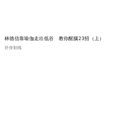
林德信靠瑜伽走出低谷 教你醒腦23招（上）
舒身動魄