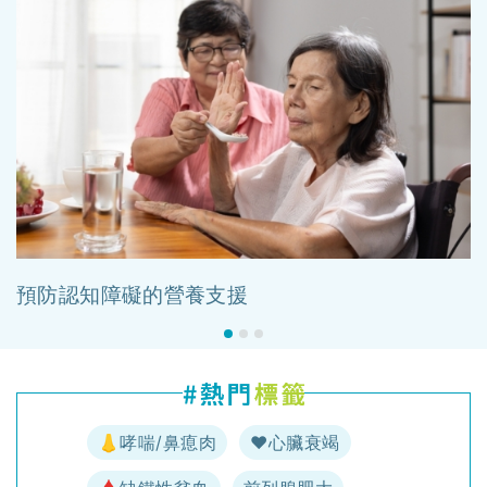
預防認知障礙的營養支援
👃哮喘/鼻瘜肉
♥️心臟衰竭