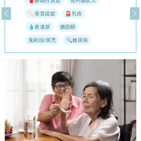
🩸缺鐵性貧血
前列腺肥大
🦴骨質疏鬆
🚨乳癌
上一頁
下
💧夜遺尿
膽固醇
鬼剃頭/斑禿
🔍糖尿病