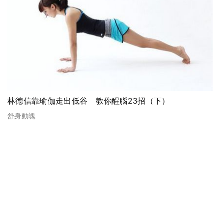
林德信靠瑜伽走出低谷 教你醒腦23招（下）
舒身動魄