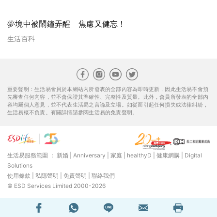
夢境中被鬧鐘弄醒 焦慮又健忘！
生活百科
重要聲明：生活易會員於本網站內所發表的全部內容為即時更新，因此生活易不會預
先審查任何內容，並不會保證其準確性、完整性及質量。此外，會員所發表的全部內
容均屬個人意見，並不代表生活易之言論及立場。如從而引起任何損失或法律糾紛，
生活易概不負責。有關詳情請參閱生活易的免責聲明。
生活易服務範圍 ：
新婚
|
Anniversary
|
家庭
|
healthyD
|
健康網購
|
Digital
Solutions
使用條款
|
私隱聲明
|
免責聲明
|
聯絡我們
© ESD Services Limited 2000-2026