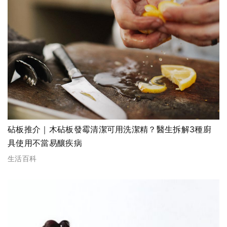
砧板推介｜木砧板發霉清潔可用洗潔精？醫生拆解3種廚
具使用不當易釀疾病
生活百科