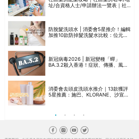
址/合資格人士/申請辦法一覽表｜社
區藥房是甚麼？可以申請藥物資助計
劃？（持續更新）
防脫髮洗頭水 | 消委會5星推介！編輯
加推10款防掉髮洗髮水比較：位元
禁
堂、呂、PANTOGAR、純素有機、咖
啡因洗髮水
新冠病毒2026 | 新冠變種「蟬」
BA.3.2殺入香港！症狀、傳播、風險
與預防方法一文睇
腩
消委會去頭皮洗頭水推介｜13款獲評
5星推薦：施巴、KLORANE、沙宣、
呂、LUX等上榜｜4款含歐盟禁用成分
吡硫鎓鋅！