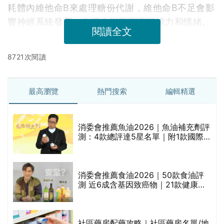
耗體內維他命B來處理糖份代謝，維他命B不足會影
響神經系統發育，有機會影響寶寶記憶力和情緒。
閱讀全文
8721次閱讀
最高瀏覽
熱門搜索
編輯精選
消委會推薦魚油2026｜魚油補充劑評
的
測：4款總評達5星名單｜附1款國際
甲
魚油標準5星認證 針對2毒物測試 均
通過消委會標準
消委會推薦食油2026｜50款食油評
測 近6成含基因致癌物｜21款健康煮
食油總評達5星滿分名單(初榨橄欖油/
橄欖油/牛油果油/米糠油/芥花籽油/花
生油等)
評
社區藥房配藥攻略｜社區藥房名單/地