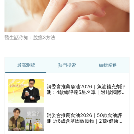
醫生話你知：脫癦3方法
最高瀏覽
熱門搜索
編輯精選
消委會推薦魚油2026｜魚油補充劑評
測：4款總評達5星名單｜附1款國際
魚油標準5星認證 針對2毒物測試 均
通過消委會標準
消委會推薦食油2026｜50款食油評
測 近6成含基因致癌物｜21款健康煮
食油總評達5星滿分名單(初榨橄欖油/
橄欖油/牛油果油/米糠油/芥花籽油/花