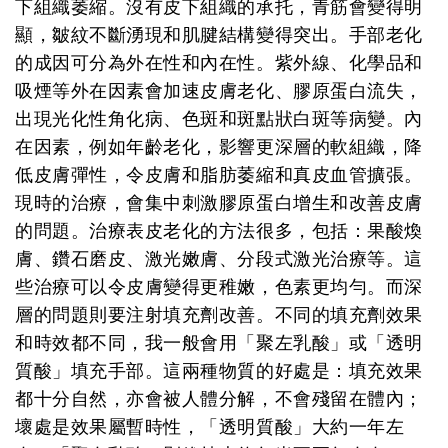
下組織萎縮。沒有皮下組織的承托，青筋會變得明
顯，皺紋不斷湧現和肌腱結構變得突出。手部老化
的成因可分為外在性和內在性。紫外線、化學品和
吸煙等外在因素會加速皮膚老化、膠原蛋白流失，
出現光化性角化病、色斑和斑點狀白斑等病變。內
在因素，例如年齡老化，影響更深層的軟組織，降
低皮膚彈性，令皮膚和脂肪萎縮和真皮血管擴張。
現時的治療，會集中刺激膠原蛋白增生和改善皮膚
的問題。治療表皮老化的方法很多，包括：果酸煥
膚、鑽石磨皮、激光嫩膚、分段式激光治療等。這
些治療可以令皮膚變得更稚嫩，色素更均勻。而深
層的問題則要注射填充劑改善。不同的填充劑效果
和時效都不同，我一般會用「聚左乳酸」或「透明
質酸」填充手部。這兩種物質的好處是：填充效果
都十分自然，亦會被人體分解，不會殘留在體內；
壞處是效果屬暫時性，「透明質酸」大約一年左