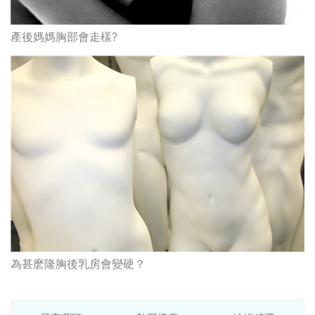
產後媽媽胸部會走樣?
為甚麽隆胸後乳房會變硬？