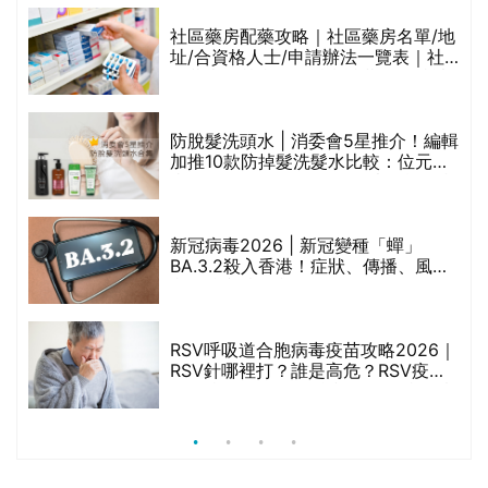
生油等)
巾
社區藥房配藥攻略｜社區藥房名單/地
址/合資格人士/申請辦法一覽表｜社
區藥房是甚麼？可以申請藥物資助計
劃？（持續更新）
防脫髮洗頭水 | 消委會5星推介！編輯
的
加推10款防掉髮洗髮水比較：位元
甲
堂、呂、PANTOGAR、純素有機、咖
啡因洗髮水
新冠病毒2026 | 新冠變種「蟬」
BA.3.2殺入香港！症狀、傳播、風險
禁
與預防方法一文睇
RSV呼吸道合胞病毒疫苗攻略2026｜
院
RSV針哪裡打？誰是高危？RSV疫苗
價
價錢比較、打針後反應處理/長者醫療
券資助