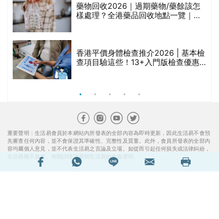
折
藥物回收2026｜過期藥物/藥餘該怎
樣處理？全港藥品回收地點一覽｜屈
臣氏、萬寧、首衛、綠領行動等
香港平價身體檢查推介2026 | 基本檢
查項目驗這些！13+入門版檢查優惠
組合$550起
重要聲明：生活易會員於本網站內所發表的全部內容為即時更新，因此生活易不會預
先審查任何內容，並不會保證其準確性、完整性及質量。此外，會員所發表的全部內
容均屬個人意見，並不代表生活易之言論及立場。如從而引起任何損失或法律糾紛，
生活易概不負責。有關詳情請參閱生活易的免責聲明。
生活易服務範圍 ：
新婚
|
Anniversary
|
家庭
|
healthyD
|
健康網購
|
Digital
Solutions