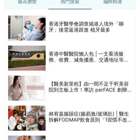
最高瀏覽
熱門搜索
編輯精選
破
香港牙醫學會調查揭港人境外「睇
保
牙」後需返港跟進 植牙最多
香港中醫醫院懶人包 | 一文看清服
務、收費、減免優惠、交通地址等
(附預約連結+更多中醫診所資訊)
【醫美新里程】由一間不足千呎美容
院到主板上市！專訪 perFACE 創辦
人符芷晴：逆巿擴張，以人為本構建
醫美版圖
林宥嘉腸躁症(腸易激/玻璃肚) | 醫生
的
拆解FODMAP飲食原則「1習慣不改
甲
變，服藥難根治」