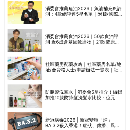
消委會推薦魚油2026｜魚油補充劑評
測：4款總評達5星名單｜附1款國際
魚油標準5星認證 針對2毒物測試 均
通過消委會標準
消委會推薦食油2026｜50款食油評
測 近6成含基因致癌物｜21款健康煮
食油總評達5星滿分名單(初榨橄欖油/
橄欖油/牛油果油/米糠油/芥花籽油/花
生油等)
巾
社區藥房配藥攻略｜社區藥房名單/地
址/合資格人士/申請辦法一覽表｜社
區藥房是甚麼？可以申請藥物資助計
劃？（持續更新）
防脫髮洗頭水 | 消委會5星推介！編輯
的
加推10款防掉髮洗髮水比較：位元
甲
堂、呂、PANTOGAR、純素有機、咖
啡因洗髮水
新冠病毒2026 | 新冠變種「蟬」
BA.3.2殺入香港！症狀、傳播、風險