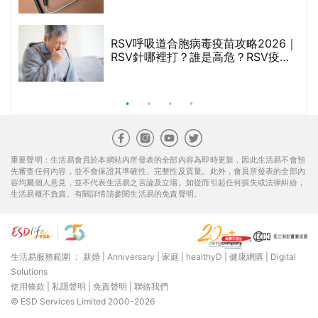
禁
與預防方法一文睇
RSV呼吸道合胞病毒疫苗攻略2026｜
院
RSV針哪裡打？誰是高危？RSV疫苗
價
價錢比較、打針後反應處理/長者醫療
券資助
重要聲明：生活易會員於本網站內所發表的全部內容為即時更新，因此生活易不會預
先審查任何內容，並不會保證其準確性、完整性及質量。此外，會員所發表的全部內
容均屬個人意見，並不代表生活易之言論及立場。如從而引起任何損失或法律糾紛，
生活易概不負責。有關詳情請參閱生活易的免責聲明。
生活易服務範圍 ：
新婚
|
Anniversary
|
家庭
|
healthyD
|
健康網購
|
Digital
Solutions
使用條款
|
私隱聲明
|
免責聲明
|
聯絡我們
© ESD Services Limited 2000-2026