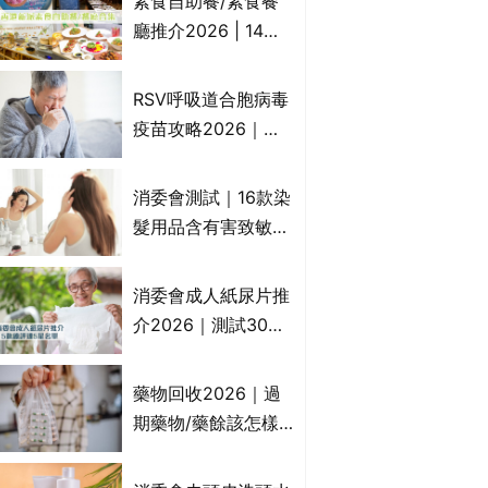
素食自助餐/素食餐
一文睇
廳推介2026 | 14間
香港新派法式/西式/
中式/印度/東南亞/港
RSV呼吸道合胞病毒
式/Fusion素食齋菜
疫苗攻略2026｜
必試:樂園素食、無肉
RSV針哪裡打？誰是
食、素年(持續更新)
高危？RSV疫苗價錢
消委會測試｜16款染
比較、打針後反應處
髮用品含有害致敏物
理/長者醫療券資助
9款獲5星滿分推
介!50惠、Return回
消委會成人紙尿片推
本、Furnte、Rerise
介2026｜測試30款
紙尿片、紙尿褲、尿
滲墊防漏表現/回滲/
藥物回收2026｜過
化學物質檢測等｜5
期藥物/藥餘該怎樣
款總評達5星名單
處理？全港藥品回收
地點一覽｜屈臣氏、