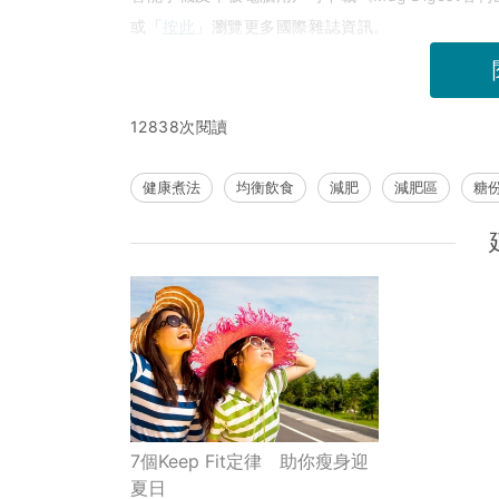
或「
按此
」瀏覽更多國際雜誌資訊。
12838次閱讀
健康煮法
均衡飲食
減肥
減肥區
糖
7個Keep Fit定律 助你瘦身迎
夏日