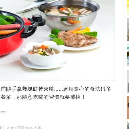
前隨手拿幾塊餅乾來啃……這種隨心的食法很多
養餐單，那隨意吃喝的習慣就要戒掉！
hen
刊匯》Apps瀏覽全本內容，