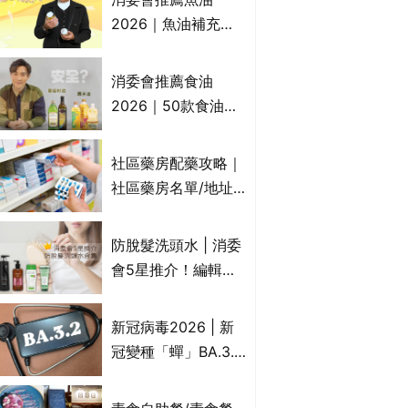
2026｜魚油補充劑
評測：4款總評達5星
名單｜附1款國際魚
消委會推薦食油
油標準5星認證 針對
2026｜50款食油評
2毒物測試 均通過
測 近6成含基因致癌
消委會標準
物｜21款健康煮食油
社區藥房配藥攻略｜
總評達5星滿分名單
社區藥房名單/地址/
(初榨橄欖油/橄欖油/
合資格人士/申請辦
牛油果油/米糠油/芥
法一覽表｜社區藥房
防脫髮洗頭水 | 消委
花籽油/花生油等)
是甚麼？可以申請藥
會5星推介！編輯加
物資助計劃？（持續
推10款防掉髮洗髮水
更新）
比較：位元堂、呂、
新冠病毒2026 | 新
PANTOGAR、純素
冠變種「蟬」BA.3.2
有機、咖啡因洗髮水
殺入香港！症狀、傳
播、風險與預防方法