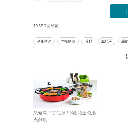
19593次閱讀
健康煮法
均衡飲食
減肥
減肥區
纖
想健康？管住嘴！3個貼士減肥
沒難度