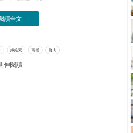
閱讀全文
份
纖維素
蒸煮
贅肉
延伸閱讀