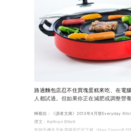
路過麵包店忍不住買塊蛋糕來吃、在電腦
人都試過。但如果你正在減肥或調整營
轉載自：《讀者文摘》2013年4月號Everyday Kitc
撰文：Kathryn Elliott
智能手機及平板電腦用戶可下載《Mag Digest名