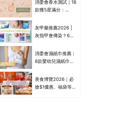
消委會香水測試｜18
Francfranc、
款獲5星滿分：
BRUNO等
GIORGIO
ARMANI、Marks &
灰甲藥推薦2026 |
Spencer、CHANEL
灰指甲會傳染？6款
等｜2款含歐盟禁用
治療灰指甲外塗藥
物質 或干擾內分泌
膏/抗甲癬油劑的功
消委會濕紙巾推薦︱
效/價格比較：羅霉
8款嬰幼兒濕紙巾獲
樂(樂指利)/恢甲清/
滿分5星評級推介：
愛甲妥
屈臣氏watsons、強
美食博覽2026｜必
生Johnson's等｜測
搶$1優惠、福袋等精
試揭1款樣本細菌含
選飲食優惠合集｜附
量超標近500倍
日期、官網及門票詳
情｜持續更新