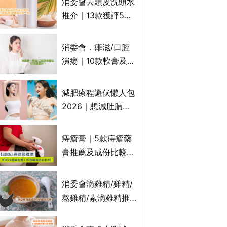
消委會去頭皮洗頭水
萬寧、首衛、綠領行
推介｜13款獲評5星
動等
推薦：施巴、
KLORANE、沙宣、
消委會．痱滋/口腔
呂、LUX等上榜｜4
潰瘍｜10款軟膏及啫
款含歐盟禁用成分吡
喱凝膠邊款好？哪款
硫鎓鋅！
屬處方藥物？有哪些
減肥療程避伏懶人包
受關注成分？｜必知
2026｜想減肚腩但
3大選購留意事項
怕中伏？ALYSSA
VS不良黑店5大手法
痔瘡膏｜5款痔瘡藥
對比｜SLIMTONE減
膏推薦及成份比較
肥療程效果如何？
+痔瘡口服藥推薦！
有效紓緩痔瘡疼痛痕
消委會滴雞精/雞精/
癢｜附痔瘡成因及病
熬雞精/素滴雞精推
徵
薦｜比較15款雞精 1
款含致癌物 9款總評