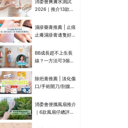
消委會爽膚水測試
達5星滿分名單 屈臣
2026｜推介13款總
氏、老協珍、余仁
評獲5星：
生、樂道有上榜！
Cetaphil、The
濕疹藥膏推薦 | 止痕
Ordinary、
止癢濕疹膏邊隻好？
CAUDALIE等｜9款
10款無類固醇濕疹藥
爽膚水檢出致敏香料
膏/濕疹膏 嬰兒BB濕
BB成長趕不上生長
疹皮膚適用！紓緩防
線？一方法可3個月
敏潤膚cream推介
高3cm*？營養師：
(附外用類固醇成份
懂得把握1歲起「長
除疤膏推薦 | 淡化傷
一覽)
高黃金期」
口/手術開刀/剖腹生
產疤痕 5款好用除疤
藥膏/除疤筆/除疤貼
消委會便攜風扇推介
比較（消委會教揀選
｜6款風扇仔總評達
貼士+醫生拆解去疤
4.5星名單：無印良
原理）
品 MUJI、