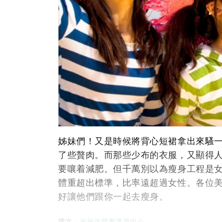
姊妹們！又是時候將背心短裙拿出來騷
了些贅肉。而那些少布的衣服，又顯得
要嚷着減肥。但千萬別以為瘦身工程是
體重超出標準，比率遠超過女性。各位
好讓他們跟你一起去瘦身。
撰文﹕
米施洛營養護康中心