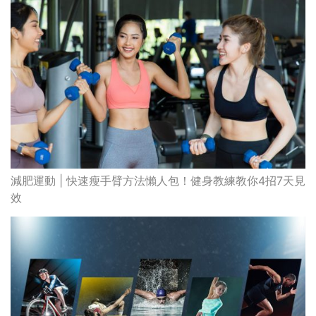
減肥運動 | 快速瘦手臂方法懶人包！健身教練教你4招7天見
效