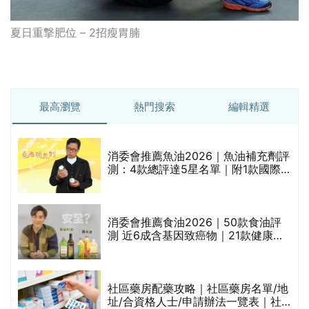
夏日重撃肥位 – 2招瘦胃腩
最高瀏覽
熱門搜索
編輯精選
消委會推薦魚油2026｜魚油補充劑評
測：4款總評達5星名單｜附1款國際
魚油標準5星認證 針對2毒物測試 均
通過消委會標準
消委會推薦食油2026｜50款食油評
的
測 近6成含基因致癌物｜21款健康煮
甲
食油總評達5星滿分名單(初榨橄欖油/
橄欖油/牛油果油/米糠油/芥花籽油/花
生油等)
社區藥房配藥攻略｜社區藥房名單/地
址/合資格人士/申請辦法一覽表｜社