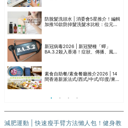
禁
區藥房是甚麼？可以申請藥物資助計
劃？（持續更新）
評
防脫髮洗頭水 | 消委會5星推介！編輯
加推10款防掉髮洗髮水比較：位元
堂、呂、PANTOGAR、純素有機、咖
啡因洗髮水
新冠病毒2026 | 新冠變種「蟬」
BA.3.2殺入香港！症狀、傳播、風險
與預防方法一文睇
腩
素食自助餐/素食餐廳推介2026 | 14
間香港新派法式/西式/中式/印度/東南
亞/港式/Fusion素食齋菜必試:樂園素
食、無肉食、素年(持續更新)
減肥運動 | 快速瘦手臂方法懶人包！健身教