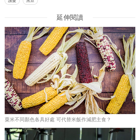
護髮
黑豆
延伸閱讀
粟米不同顏色各具好處 可代替米飯作減肥主食？