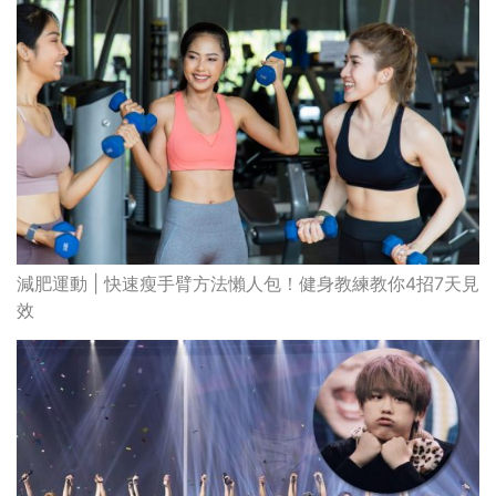
減肥運動 | 快速瘦手臂方法懶人包！健身教練教你4招7天見
效