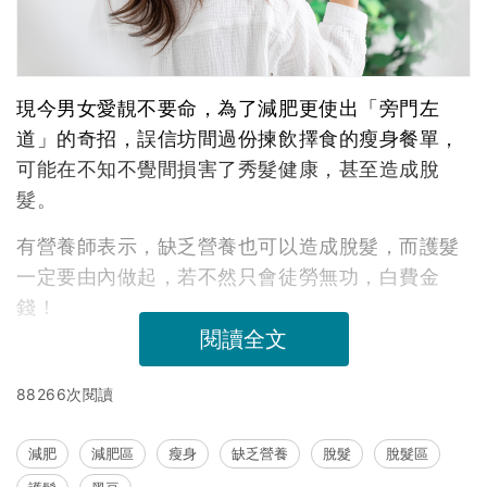
現今男女愛靚不要命，為了減肥更使出「旁門左
道」的奇招，誤信坊間過份揀飲擇食的瘦身餐單，
可能在不知不覺間損害了秀髮健康，甚至造成脫
髮。
有營養師表示，缺乏營養也可以造成脫髮，而護髮
一定要由內做起，若不然只會徒勞無功，白費金
錢！
閱讀全文
88266次閱讀
減肥
減肥區
瘦身
缺乏營養
脫髮
脫髮區