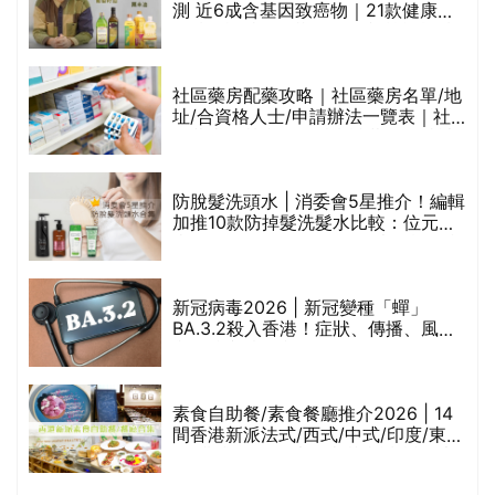
測 近6成含基因致癌物｜21款健康煮
食油總評達5星滿分名單(初榨橄欖油/
橄欖油/牛油果油/米糠油/芥花籽油/花
生油等)
社區藥房配藥攻略｜社區藥房名單/地
址/合資格人士/申請辦法一覽表｜社
禁
區藥房是甚麼？可以申請藥物資助計
劃？（持續更新）
防脫髮洗頭水 | 消委會5星推介！編輯
的
加推10款防掉髮洗髮水比較：位元
甲
堂、呂、PANTOGAR、純素有機、咖
啡因洗髮水
巾
新冠病毒2026 | 新冠變種「蟬」
BA.3.2殺入香港！症狀、傳播、風險
與預防方法一文睇
等
素食自助餐/素食餐廳推介2026 | 14
間香港新派法式/西式/中式/印度/東南
亞/港式/Fusion素食齋菜必試:樂園素
食、無肉食、素年(持續更新)