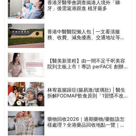
林宥嘉腸躁症(腸易激/玻璃肚) | 醫生
的
拆解FODMAP飲食原則「1習慣不改
甲
變，服藥難根治」
折
藥物回收2026｜過期藥物/藥餘該怎
樣處理？全港藥品回收地點一覽｜屈
臣氏、萬寧、首衛、綠領行動等
香港平價身體檢查推介2026 | 基本檢
查項目驗這些！13+入門版檢查優惠
組合$550起
重要聲明：生活易會員於本網站內所發表的全部內容為即時更新，因此生活易不會預
先審查任何內容，並不會保證其準確性、完整性及質量。此外，會員所發表的全部內
容均屬個人意見，並不代表生活易之言論及立場。如從而引起任何損失或法律糾紛，
生活易概不負責。有關詳情請參閱生活易的免責聲明。