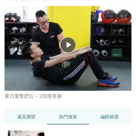
夏日重撃肥位 – 2招瘦胃腩
最高瀏覽
熱門搜索
編輯精選
破
香港牙醫學會調查揭港人境外「睇
保
牙」後需返港跟進 植牙最多
香港中醫醫院懶人包 | 一文看清服
務、收費、減免優惠、交通地址等
(附預約連結+更多中醫診所資訊)
【醫美新里程】由一間不足千呎美容
院到主板上市！專訪 perFACE 創辦
人符芷晴：逆巿擴張，以人為本構建
醫美版圖