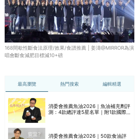
168間歇性斷食法原理/效果/食譜推薦 | 姜濤@MIRROR為演
唱會斷食減肥目標減10+磅
最高瀏覽
熱門搜索
編輯精選
消委會推薦魚油2026｜魚油補充劑評
測：4款總評達5星名單｜附1款國際
魚油標準5星認證 針對2毒物測試 均
通過消委會標準
評
消委會推薦食油2026｜50款食油評