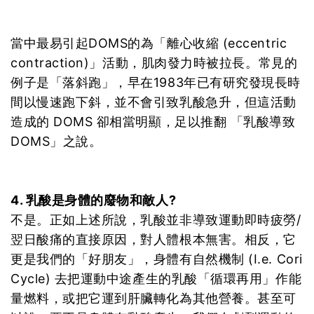
當中最易引起DOMS的為「離心收縮 (eccentric
contraction)」活動，肌肉發力時被拉長。常見的
例子是「落斜跑」，早在1983年已有研究發現長時
間以慢速跑下斜，並不會引致乳酸急升，但這活動
造成的 DOMS 卻相當明顯，足以推翻 「乳酸導致
DOMS」之說。
4. 乳酸是身體的廢物和敵人?
不是。正如上述所說，乳酸並非導致運動即時疲勞/
翌日酸痛的直接原因，對人體根本無害。相反，它
更是我們的「好朋友」，身體有自然機制 (I.e. Cori
Cycle) 去把運動中途產生的乳酸「循環再用」作能
量燃料，或把它運到肝臟轉化為其他營養。甚至可