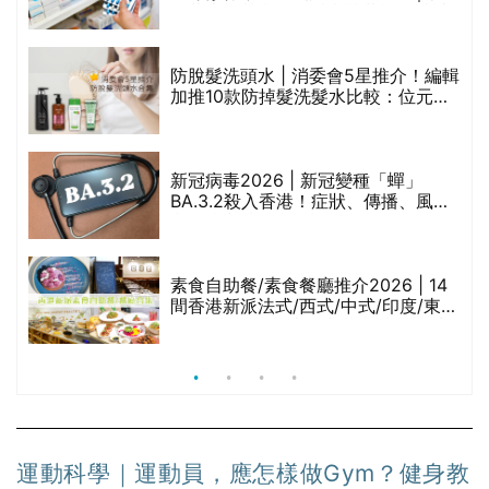
禁
區藥房是甚麼？可以申請藥物資助計
劃？（持續更新）
評
防脫髮洗頭水 | 消委會5星推介！編輯
加推10款防掉髮洗髮水比較：位元
堂、呂、PANTOGAR、純素有機、咖
啡因洗髮水
新冠病毒2026 | 新冠變種「蟬」
BA.3.2殺入香港！症狀、傳播、風險
與預防方法一文睇
腩
素食自助餐/素食餐廳推介2026 | 14
間香港新派法式/西式/中式/印度/東南
亞/港式/Fusion素食齋菜必試:樂園素
食、無肉食、素年(持續更新)
運動科學｜運動員，應怎樣做Gym？健身教