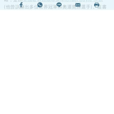
(他曾訓練出多位世界冠軍和奧運奬牌選手)。這書
在全球各地好評如潮，不論對運動員或教練皆有裨
益。現希望透過本文跟大家分享一下。
很多朋友健身是為了追求健碩體型，但也有不少是
渴望提升專項運動表現。在運動科學角度，兩者的
訓練理念截然不同，大家必須要分清楚。後者的目
的當然就是希望把 Gym Room 練到的東西能應用
(轉移)到競技比賽上。否則，就算讓你練到彭于晏
般的身形，但對自己的項目毫無幫助的話，也有違
訓練的本意，浪費時間 (甚至更多時候是倒退)。作
者在書中開首就拋出3個簡單例子，讓大家反思傳
統健美訓練和運動表現為本訓練的主要分別。
撰文：Eric Poon
EP Fitness & Health 創辦人、運動科學博士生及