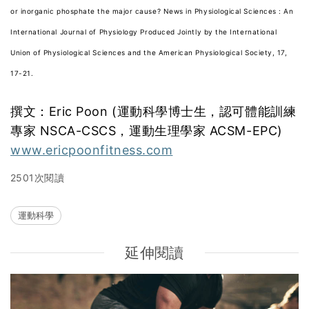
or inorganic phosphate the major cause? News in Physiological Sciences : An
International Journal of Physiology Produced Jointly by the International
Union of Physiological Sciences and the American Physiological Society, 17,
17-21.
撰文：Eric Poon (運動科學博士生，認可體能訓練
專家 NSCA-CSCS，運動生理學家 ACSM-EPC)
www.ericpoonfitness.com
2501次閱讀
運動科學
延伸閱讀