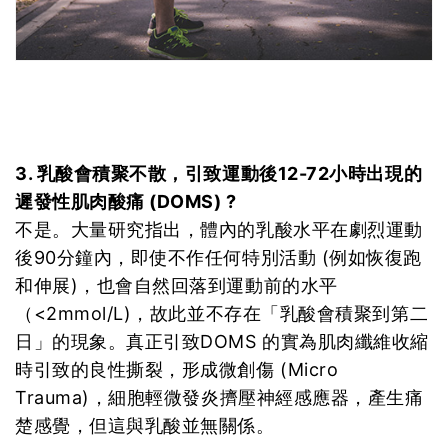
3. 乳酸會積聚不散，引致運動後12-72小時出現的
遲發性肌肉酸痛 (DOMS) ?
不是。大量研究指出，體內的乳酸水平在劇烈運動
後90分鐘內，即使不作任何特別活動 (例如恢復跑
和伸展)，也會自然回落到運動前的水平
（<2mmol/L)，故此並不存在「乳酸會積聚到第二
日」的現象。真正引致DOMS 的實為肌肉纖維收縮
時引致的良性撕裂，形成微創傷 (Micro
Trauma)，細胞輕微發炎擠壓神經感應器，產生痛
楚感覺，但這與乳酸並無關係。