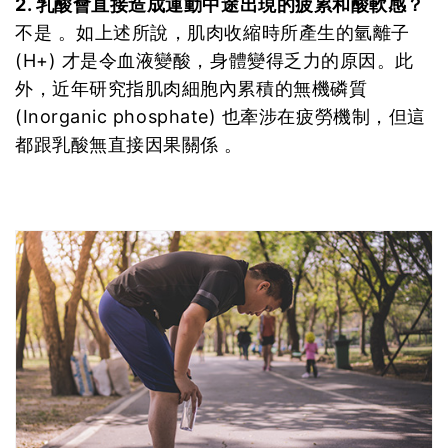
2. 乳酸會直接造成運動中途出現的疲累和酸軟感？
不是 。如上述所說，肌肉收縮時所產生的氫離子
(H+) 才是令血液變酸，身體變得乏力的原因。此
外，近年研究指肌肉細胞內累積的無機磷質
(Inorganic phosphate) 也牽涉在疲勞機制，但這
都跟乳酸無直接因果關係 。