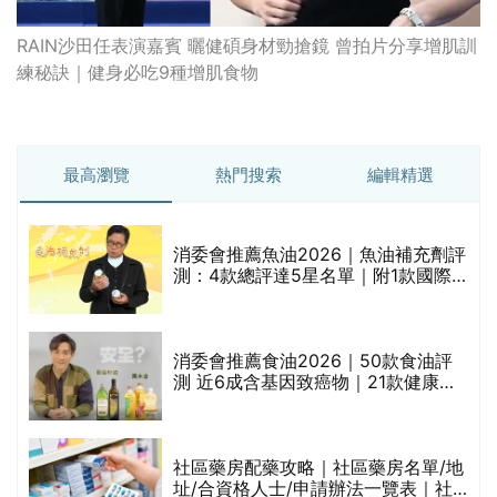
RAIN沙田任表演嘉賓 曬健碩身材勁搶鏡 曾拍片分享增肌訓
練秘訣｜健身必吃9種增肌食物
最高瀏覽
熱門搜索
編輯精選
消委會推薦魚油2026｜魚油補充劑評
測：4款總評達5星名單｜附1款國際
魚油標準5星認證 針對2毒物測試 均
通過消委會標準
消委會推薦食油2026｜50款食油評
的
測 近6成含基因致癌物｜21款健康煮
甲
食油總評達5星滿分名單(初榨橄欖油/
橄欖油/牛油果油/米糠油/芥花籽油/花
生油等)
社區藥房配藥攻略｜社區藥房名單/地
址/合資格人士/申請辦法一覽表｜社