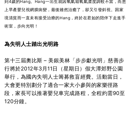
到4歲的Hang。Hang一出生就因氧氣箱氧氣濃度調較不當，而患
上早產嬰兒視網膜病變，最後雖然治癒了，卻又引發斜視。因家
境清貧而一直未有接受治療的Hang，終於在君如的陪伴下走進手
術室，步向光明！
為失明人士踏出光明路
第十三屆奧比斯 – 美銀美林「步步獻光明」慈善步
行將於2012年3月11日（星期日）假大潭郊野公園
舉行，為國內失明人士籌募救盲經費。活動當日，
大會更特別劃分了適合一家大小參與的家樂徑路
段，家長可以推著嬰兒車完成路程，全程約需90至
120分鐘。