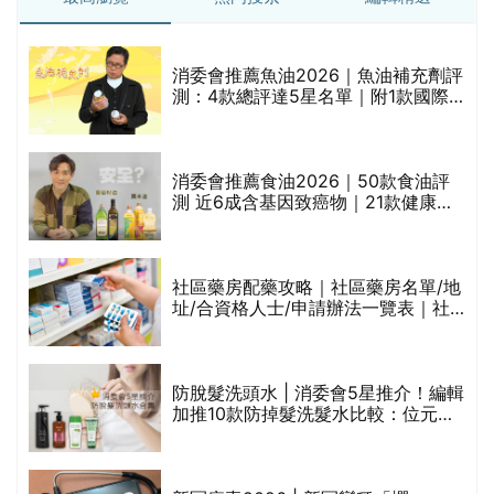
消委會推薦魚油2026｜魚油補充劑評
測：4款總評達5星名單｜附1款國際
魚油標準5星認證 針對2毒物測試 均
通過消委會標準
消委會推薦食油2026｜50款食油評
測 近6成含基因致癌物｜21款健康煮
食油總評達5星滿分名單(初榨橄欖油/
橄欖油/牛油果油/米糠油/芥花籽油/花
生油等)
巾
社區藥房配藥攻略｜社區藥房名單/地
址/合資格人士/申請辦法一覽表｜社
區藥房是甚麼？可以申請藥物資助計
劃？（持續更新）
防脫髮洗頭水 | 消委會5星推介！編輯
的
加推10款防掉髮洗髮水比較：位元
甲
堂、呂、PANTOGAR、純素有機、咖
啡因洗髮水