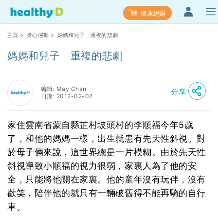
健康網購
主頁
>
身心假期
> 媽媽和兒子 重複的悲劇
媽媽和兒子 重複的悲劇
編輯: May Chan
分享
日期: 2012-02-02
家住雲南省蒙自縣芷村坡頭村的李順福今年5歲
了，和他的媽媽一樣，出生就患有先天性斜視。對
於母子倆來說，這世界總是一片模糊。由於先天性
斜視導致小順福的視力很弱，家裏人為了他的安
全，只能將他關在家裏。他的童年沒有玩伴，沒有
歡笑，陪伴他的就只有一輛破舊得不能再騎的自行
車。