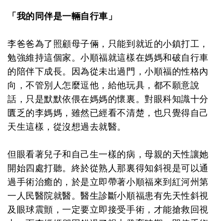
「我的同伴是一輛自行車」
李爸爸為了照顧母子倆，只能到就近的小鎮打工，
勉強維持這個家。小順福就這樣在媽媽和破自行車
的陪伴下成長。因為從未出過門，小順福的性格內
向，不管別人怎麼逗他，給他玩具，都不願意說
話，只是默默依偎在媽媽的懷裏。對眼科知識十分
匱乏的李媽媽，雖然已經看不清楚，也只覺得自己
天生這樣，從沒想過去就醫。
但眼看著兒子和自己生一樣的病，母親的天性讓她
開始四處打聽。終於從熟人那裏得知斜視是可以通
過手術治癒的，於是立即帶著小順福來到紅河州第
一人民醫院就醫。醫生診斷小順福患有先天性斜視
及眼球震顫，一定要立即接受手術，才能搶救回視