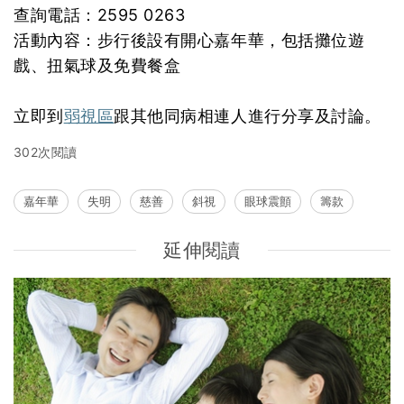
查詢電話：2595 0263
活動內容：步行後設有開心嘉年華，包括攤位遊
戲、扭氣球及免費餐盒
立即到
弱視區
跟其他同病相連人進行分享及討論。
302次閱讀
嘉年華
失明
慈善
斜視
眼球震顫
籌款
延伸閱讀