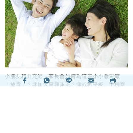
小朋友精力充沛，家長會如何為這座小小發電廠
「放電」？參加大量興趣班？抑或將平板、手機塞
給他們了事？不如參加奧比斯「步步獻光明」慈善
步行，既讓小朋友健康「放電」，又能享受親子
樂，雙贏！
Text/ Cyrus
閱讀全文