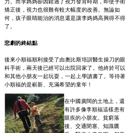
力。而李媽媽卻因錯過了視力發育時期，即使手術
矯正後，視力也很難有較大幅度的改善。無論如
何，孩子眼睛能治的消息還是讓李媽媽高興得不得
了。
悲劇的終結點
後來小順福順利接受了由奧比斯培訓醫生操刀的眼
科手術，兩天後已經可以出院回家了。他終於可以
和其他小朋友一起玩耍，一起上學讀書了。等待著
小順福的是嶄新、充滿希望的童年！
在中國廣闊的土地上，還
有許多像李順福這樣患有
眼疾的小朋友。貧窮落
後、交通閉塞、知識匱