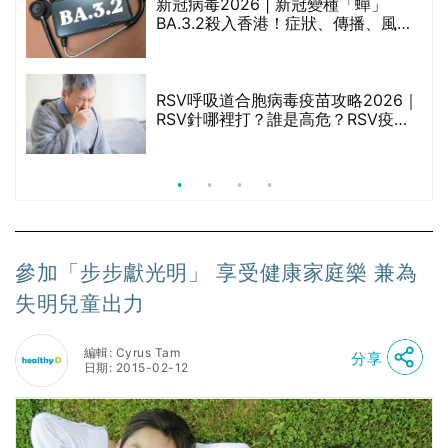
新冠病毒2026 | 新冠變種「蟬」
BA.3.2殺入香港！症狀、傳播、風險
禁
與預防方法一文睇
RSV呼吸道合胞病毒疫苗攻略2026｜
院
RSV針哪裡打？誰是高危？RSV疫苗
價
價錢比較、打針後反應處理/長者醫療
券資助
參加「步步獻光明」 享受健康家庭樂 兼為
失明兒童出力
編輯: Cyrus Tam
分享
日期: 2015-02-12