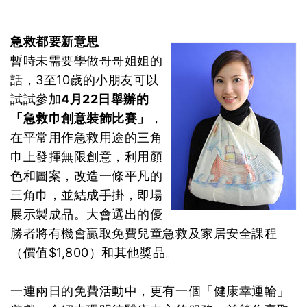
急救都要新意思
暫時未需要學做哥哥姐姐的
話，3至10歲的小朋友可以
試試參加
4月22日舉辦的
「急救巾創意裝飾比賽」
，
在平常用作急救用途的三角
巾上發揮無限創意，利用顏
色和圖案，改造一條平凡的
三角巾，並結成手掛，即場
展示製成品。大會選出的優
勝者將有機會贏取免費兒童急救及家居安全課程
（價值$1,800）和其他獎品。
一連兩日的免費活動中，更有一個「健康幸運輪」