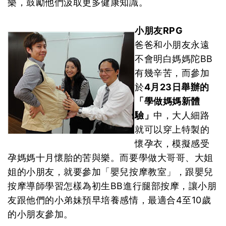
樂，鼓勵他們汲取更多健康知識。
小朋友RPG
爸爸和小朋友永遠
不會明白媽媽陀BB
有幾辛苦，而參加
於
4月23日舉辦的
「學做媽媽新體
驗」
中，大人細路
就可以穿上特製的
懷孕衣，模擬感受
孕媽媽十月懷胎的苦與樂。而要學做大哥哥、大姐
姐的小朋友，就要參加「嬰兒按摩教室」，跟嬰兒
按摩導師學習怎樣為初生BB進行腿部按摩，讓小朋
友跟他們的小弟妹預早培養感情，最適合4至10歲
的小朋友參加。