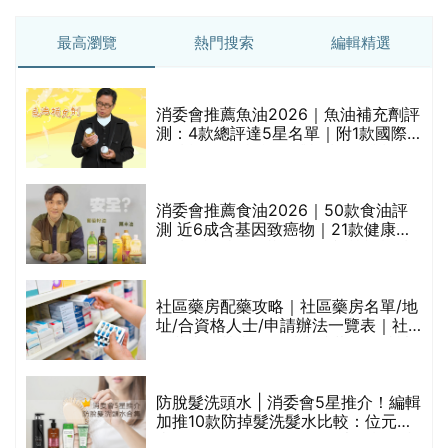
最高瀏覽
熱門搜索
編輯精選
消委會推薦魚油2026｜魚油補充劑評
測：4款總評達5星名單｜附1款國際
魚油標準5星認證 針對2毒物測試 均
通過消委會標準
消委會推薦食油2026｜50款食油評
的
測 近6成含基因致癌物｜21款健康煮
甲
食油總評達5星滿分名單(初榨橄欖油/
橄欖油/牛油果油/米糠油/芥花籽油/花
生油等)
社區藥房配藥攻略｜社區藥房名單/地
址/合資格人士/申請辦法一覽表｜社
禁
區藥房是甚麼？可以申請藥物資助計
劃？（持續更新）
評
防脫髮洗頭水 | 消委會5星推介！編輯
加推10款防掉髮洗髮水比較：位元
堂、呂、PANTOGAR、純素有機、咖