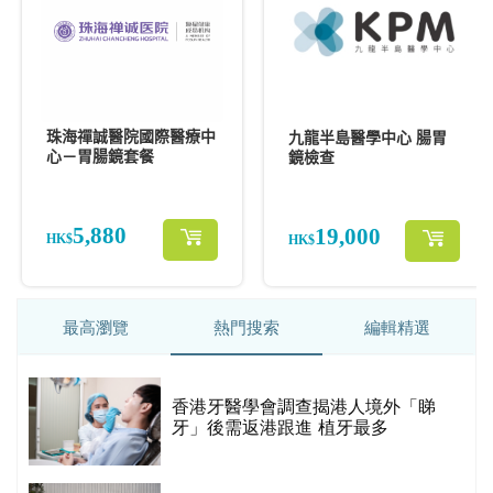
最高瀏覽
熱門搜索
編輯精選
破
香港牙醫學會調查揭港人境外「睇
保
牙」後需返港跟進 植牙最多