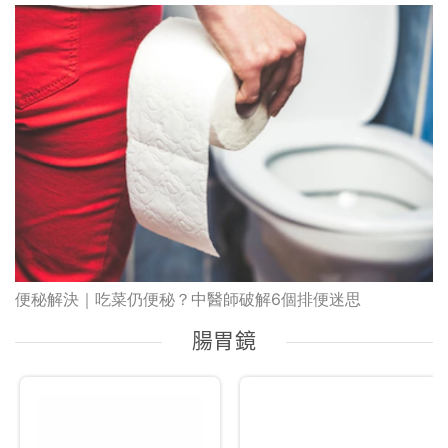
便秘解決｜吃菜仍便秘？中醫師破解6個排便迷思