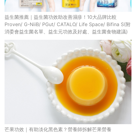
益生菌推薦｜益生菌功效助改善濕疹！10大品牌比較
Proven/ G-NiiB/ PGut/ CATALO/ Life Space/ Bifina S(附
消委會益生菌名單、益生元功效及好處、益生菌食物建議)
芒果功效｜有助淡化黑色素？營養師拆解芒果營養