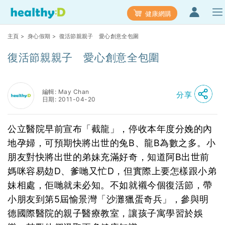
健康網購
主頁
>
身心假期
> 復活節親親子 愛心創意全包圍
復活節親親子 愛心創意全包圍
編輯: May Chan
分享
日期: 2011-04-20
公立醫院早前宣布「截龍」，停收本年度分娩的內
地孕婦，可預期快將出世的兔B、龍B為數之多。小
朋友對快將出世的弟妹充滿好奇，知道阿B出世前
媽咪容易攰D、爹哋又忙D，但實際上要怎樣跟小弟
妹相處，佢哋就未必知。不如就襯今個復活節，帶
小朋友到第5屆愉景灣「沙灘獵蛋奇兵」，參與明
德國際醫院的親子醫療教室，讓孩子寓學習於娛