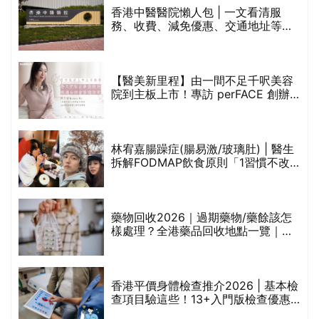
香港中醫醫院懶人包 | 一文看清服
務、收費、減免優惠、交通地址等
(附預約連結+更多中醫診所資訊)
【醫美新里程】由一間不足千呎美容
院到主板上市！專訪 perFACE 創辦
人符芷晴：逆巿擴張，以人為本構建
醫美版圖
林宥嘉腸躁症(腸易激/玻璃肚) | 醫生
的
拆解FODMAP飲食原則「1習慣不改
甲
變，服藥難根治」
折
藥物回收2026｜過期藥物/藥餘該怎
樣處理？全港藥品回收地點一覽｜屈
臣氏、萬寧、首衛、綠領行動等
香港平價身體檢查推介2026 | 基本檢
查項目驗這些！13+入門版檢查優惠
組合$550起