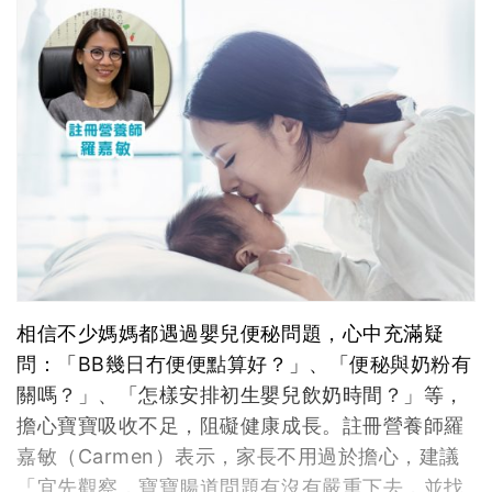
相信不少媽媽都遇過嬰兒便秘問題，心中充滿疑
問：「BB幾日冇便便點算好？」、「便秘與奶粉有
關嗎？」、「怎樣安排初生嬰兒飲奶時間？」等，
擔心寶寶吸收不足，阻礙健康成長。註冊營養師羅
嘉敏（Carmen）表示，家長不用過於擔心，建議
「宜先觀察，寶寶腸道問題有沒有嚴重下去，並找