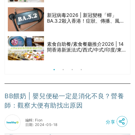
啡因洗髮水
新冠病毒2026 | 新冠變種「蟬」
BA.3.2殺入香港！症狀、傳播、風險
與預防方法一文睇
腩
素食自助餐/素食餐廳推介2026 | 14
間香港新派法式/西式/中式/印度/東南
亞/港式/Fusion素食齋菜必試:樂園素
食、無肉食、素年(持續更新)
BB餵奶 | 嬰兒便秘一定是消化不良？營養
師：觀察大便有助找出原因
編輯: Fion
分享
日期: 2024-05-18