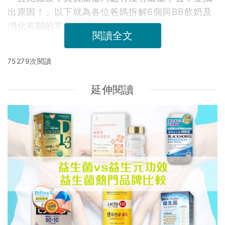
出原因！」以下就為各位爸媽拆解6個與BB飲奶及
消化有關的常見疑問。
閱讀全文
75279次閱讀
延伸閱讀