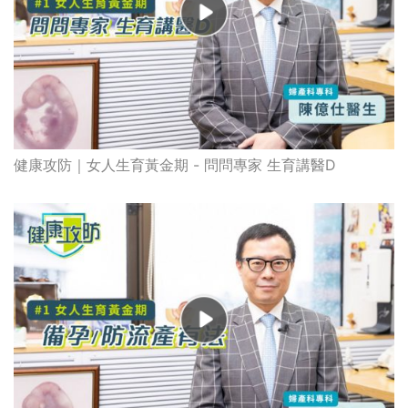
健康攻防｜女人生育黃金期 - 問問專家 生育講醫D