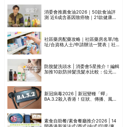
通過消委會標準
評
消委會推薦食油2026｜50款食油評
測 近6成含基因致癌物｜21款健康煮
食油總評達5星滿分名單(初榨橄欖油/
橄欖油/牛油果油/米糠油/芥花籽油/花
生油等)
社區藥房配藥攻略｜社區藥房名單/地
址/合資格人士/申請辦法一覽表｜社
禁
區藥房是甚麼？可以申請藥物資助計
劃？（持續更新）
防脫髮洗頭水 | 消委會5星推介！編輯
的
加推10款防掉髮洗髮水比較：位元
甲
堂、呂、PANTOGAR、純素有機、咖
啡因洗髮水
巾
新冠病毒2026 | 新冠變種「蟬」
BA.3.2殺入香港！症狀、傳播、風險
與預防方法一文睇
等
素食自助餐/素食餐廳推介2026 | 14
間香港新派法式/西式/中式/印度/東南