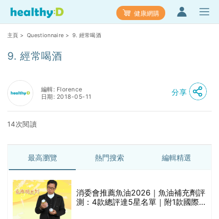
健康網購
主頁
>
Questionnaire
> 9. 經常喝酒
9. 經常喝酒
編輯: Florence
分享
日期: 2018-05-11
14次閱讀
最高瀏覽
熱門搜索
編輯精選
消委會推薦魚油2026｜魚油補充劑評
測：4款總評達5星名單｜附1款國際
魚油標準5星認證 針對2毒物測試 均