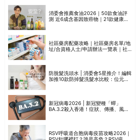
通過消委會標準
消委會推薦食油2026｜50款食油評
測 近6成含基因致癌物｜21款健康煮
食油總評達5星滿分名單(初榨橄欖油/
橄欖油/牛油果油/米糠油/芥花籽油/花
生油等)
巾
社區藥房配藥攻略｜社區藥房名單/地
址/合資格人士/申請辦法一覽表｜社
區藥房是甚麼？可以申請藥物資助計
劃？（持續更新）
防脫髮洗頭水 | 消委會5星推介！編輯
的
加推10款防掉髮洗髮水比較：位元
甲
堂、呂、PANTOGAR、純素有機、咖
啡因洗髮水
新冠病毒2026 | 新冠變種「蟬」
BA.3.2殺入香港！症狀、傳播、風險
禁
與預防方法一文睇
RSV呼吸道合胞病毒疫苗攻略2026｜
院
RSV針哪裡打？誰是高危？RSV疫苗