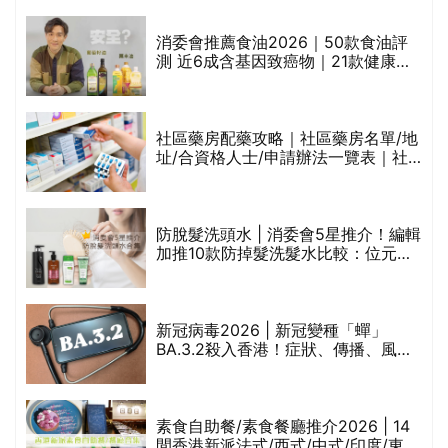
通過消委會標準
消委會推薦食油2026｜50款食油評
的
測 近6成含基因致癌物｜21款健康煮
甲
食油總評達5星滿分名單(初榨橄欖油/
橄欖油/牛油果油/米糠油/芥花籽油/花
生油等)
社區藥房配藥攻略｜社區藥房名單/地
址/合資格人士/申請辦法一覽表｜社
禁
區藥房是甚麼？可以申請藥物資助計
劃？（持續更新）
評
防脫髮洗頭水 | 消委會5星推介！編輯
加推10款防掉髮洗髮水比較：位元
堂、呂、PANTOGAR、純素有機、咖
啡因洗髮水
新冠病毒2026 | 新冠變種「蟬」
BA.3.2殺入香港！症狀、傳播、風險
與預防方法一文睇
腩
素食自助餐/素食餐廳推介2026 | 14
間香港新派法式/西式/中式/印度/東南