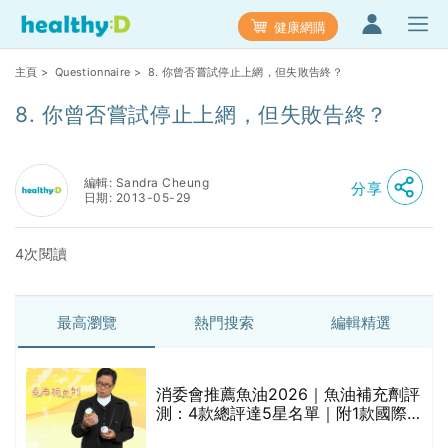
健康網購
主頁
>
Questionnaire
> 8. 你曾否嘗試停止上網，但失敗告終？
8. 你曾否嘗試停止上網，但失敗告終？
編輯: Sandra Cheung
分享
日期: 2013-05-29
4次閱讀
最高瀏覽
熱門搜索
編輯精選
消委會推薦魚油2026｜魚油補充劑評
測：4款總評達5星名單｜附1款國際
魚油標準5星認證 針對2毒物測試 均