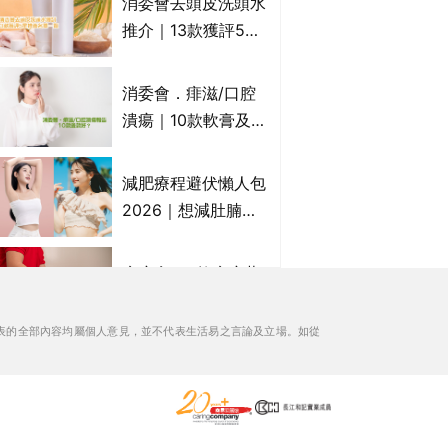
消委會去頭皮洗頭水
萬寧、首衛、綠領行
推介｜13款獲評5星
動等
推薦：施巴、
KLORANE、沙宣、
消委會．痱滋/口腔
呂、LUX等上榜｜4
潰瘍｜10款軟膏及啫
款含歐盟禁用成分吡
喱凝膠邊款好？哪款
硫鎓鋅！
屬處方藥物？有哪些
減肥療程避伏懶人包
受關注成分？｜必知
2026｜想減肚腩但
3大選購留意事項
怕中伏？ALYSSA
VS不良黑店5大手法
痔瘡膏｜5款痔瘡藥
對比｜SLIMTONE減
膏推薦及成份比較
肥療程效果如何？
+痔瘡口服藥推薦！
表的全部內容均屬個人意見，並不代表生活易之言論及立場。如從
有效紓緩痔瘡疼痛痕
消委會滴雞精/雞精/
癢｜附痔瘡成因及病
熬雞精/素滴雞精推
徵
薦｜比較15款雞精 1
款含致癌物 9款總評