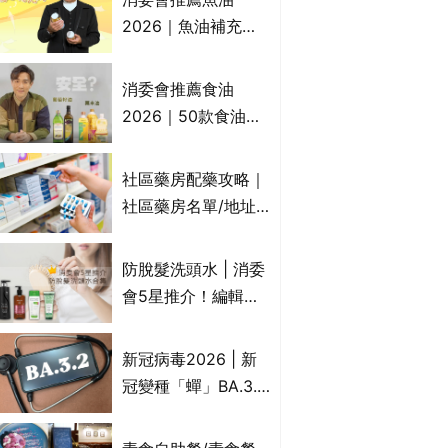
2026｜魚油補充劑
評測：4款總評達5星
名單｜附1款國際魚
消委會推薦食油
油標準5星認證 針對
2026｜50款食油評
2毒物測試 均通過
測 近6成含基因致癌
消委會標準
物｜21款健康煮食油
社區藥房配藥攻略｜
總評達5星滿分名單
社區藥房名單/地址/
(初榨橄欖油/橄欖油/
合資格人士/申請辦
牛油果油/米糠油/芥
法一覽表｜社區藥房
防脫髮洗頭水 | 消委
花籽油/花生油等)
是甚麼？可以申請藥
會5星推介！編輯加
物資助計劃？（持續
推10款防掉髮洗髮水
更新）
比較：位元堂、呂、
新冠病毒2026 | 新
PANTOGAR、純素
冠變種「蟬」BA.3.2
有機、咖啡因洗髮水
殺入香港！症狀、傳
播、風險與預防方法