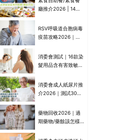
素食自助餐/素食餐
一文睇
廳推介2026 | 14間
香港新派法式/西式/
中式/印度/東南亞/港
RSV呼吸道合胞病毒
式/Fusion素食齋菜
疫苗攻略2026｜
必試:樂園素食、無肉
RSV針哪裡打？誰是
食、素年(持續更新)
高危？RSV疫苗價錢
消委會測試｜16款染
比較、打針後反應處
髮用品含有害致敏物
理/長者醫療券資助
9款獲5星滿分推
介!50惠、Return回
消委會成人紙尿片推
本、Furnte、Rerise
介2026｜測試30款
紙尿片、紙尿褲、尿
滲墊防漏表現/回滲/
藥物回收2026｜過
化學物質檢測等｜5
期藥物/藥餘該怎樣
款總評達5星名單
處理？全港藥品回收
地點一覽｜屈臣氏、