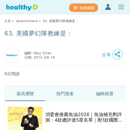
健康網購
主頁
>
Questionnaire
> 63. 美國夢幻隊教練是：
63. 美國夢幻隊教練是：
編輯: May Chan
分享
日期: 2012-08-14
6次閱讀
最高瀏覽
熱門搜索
編輯精選
消委會推薦魚油2026｜魚油補充劑評
測：4款總評達5星名單｜附1款國際
魚油標準5星認證 針對2毒物測試 均