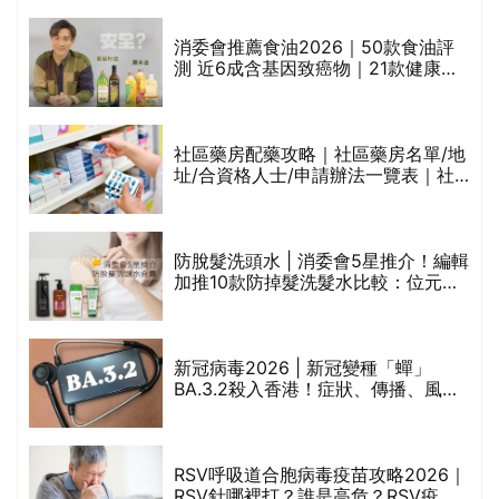
通過消委會標準
消委會推薦食油2026｜50款食油評
測 近6成含基因致癌物｜21款健康煮
食油總評達5星滿分名單(初榨橄欖油/
橄欖油/牛油果油/米糠油/芥花籽油/花
生油等)
巾
社區藥房配藥攻略｜社區藥房名單/地
址/合資格人士/申請辦法一覽表｜社
區藥房是甚麼？可以申請藥物資助計
劃？（持續更新）
防脫髮洗頭水 | 消委會5星推介！編輯
的
加推10款防掉髮洗髮水比較：位元
甲
堂、呂、PANTOGAR、純素有機、咖
啡因洗髮水
新冠病毒2026 | 新冠變種「蟬」
BA.3.2殺入香港！症狀、傳播、風險
禁
與預防方法一文睇
RSV呼吸道合胞病毒疫苗攻略2026｜
院
RSV針哪裡打？誰是高危？RSV疫苗