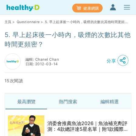
健康網購
主頁
>
Questionnaire
> 5. 早上起床後一小時內，吸煙的次數比其他時間更頻
密？
5. 早上起床後一小時內，吸煙的次數比其他
時間更頻密？
編輯: Chanel Chan
分享
日期: 2012-03-14
15次閱讀
最高瀏覽
熱門搜索
編輯精選
消委會推薦魚油2026｜魚油補充劑評
測：4款總評達5星名單｜附1款國際
魚油標準5星認證 針對2毒物測試 均