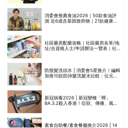
通過消委會標準
消委會推薦食油2026｜50款食油評
的
測 近6成含基因致癌物｜21款健康煮
甲
食油總評達5星滿分名單(初榨橄欖油/
橄欖油/牛油果油/米糠油/芥花籽油/花
生油等)
社區藥房配藥攻略｜社區藥房名單/地
址/合資格人士/申請辦法一覽表｜社
禁
區藥房是甚麼？可以申請藥物資助計
劃？（持續更新）
評
防脫髮洗頭水 | 消委會5星推介！編輯
加推10款防掉髮洗髮水比較：位元
堂、呂、PANTOGAR、純素有機、咖
啡因洗髮水
新冠病毒2026 | 新冠變種「蟬」
BA.3.2殺入香港！症狀、傳播、風險
與預防方法一文睇
腩
素食自助餐/素食餐廳推介2026 | 14