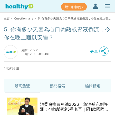
健康網購
主頁
>
Questionnaire
> 5. 你有多少天因為心口灼熱或胃液倒流，令你在晚上難
以安睡？
5. 你有多少天因為心口灼熱或胃液倒流，令
你在晚上難以安睡？
編輯: Kio Yiu
分享
日期: 2015-03-06
14次閱讀
最高瀏覽
熱門搜索
編輯精選
消委會推薦魚油2026｜魚油補充劑評
測：4款總評達5星名單｜附1款國際
魚油標準5星認證 針對2毒物測試 均