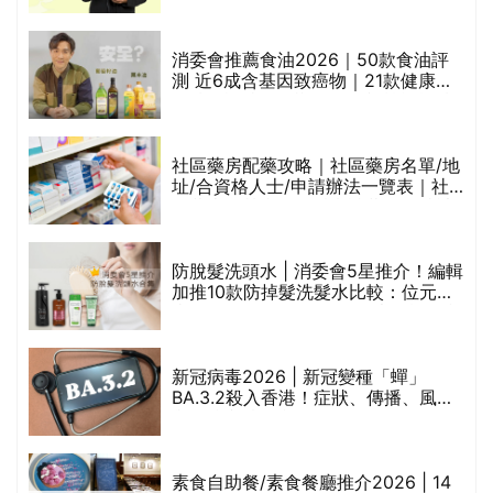
通過消委會標準
評
消委會推薦食油2026｜50款食油評
測 近6成含基因致癌物｜21款健康煮
食油總評達5星滿分名單(初榨橄欖油/
橄欖油/牛油果油/米糠油/芥花籽油/花
生油等)
社區藥房配藥攻略｜社區藥房名單/地
址/合資格人士/申請辦法一覽表｜社
禁
區藥房是甚麼？可以申請藥物資助計
劃？（持續更新）
防脫髮洗頭水 | 消委會5星推介！編輯
的
加推10款防掉髮洗髮水比較：位元
甲
堂、呂、PANTOGAR、純素有機、咖
啡因洗髮水
巾
新冠病毒2026 | 新冠變種「蟬」
BA.3.2殺入香港！症狀、傳播、風險
與預防方法一文睇
等
素食自助餐/素食餐廳推介2026 | 14