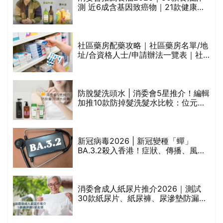
測 近6成含基因致癌物｜21款健康煮
禁
食油總評達5星滿分名單(初榨橄欖油/
橄欖油/牛油果油/米糠油/芥花籽油/花
生油等)
社區藥房配藥攻略｜社區藥房名單/地
址/合資格人士/申請辦法一覽表｜社
區藥房是甚麼？可以申請藥物資助計
劃？（持續更新）
腩
防脫髮洗頭水 | 消委會5星推介！編輯
加推10款防掉髮洗髮水比較：位元
堂、呂、PANTOGAR、純素有機、咖
啡因洗髮水
｜
新冠病毒2026 | 新冠變種「蟬」
BA.3.2殺入香港！症狀、傳播、風險
療
與預防方法一文睇
消委會成人紙尿片推介2026｜測試
30款紙尿片、紙尿褲、尿滲墊防漏表
現/回滲/化學物質檢測等｜5款總評達
5星名單