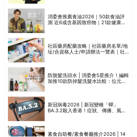
通過消委會標準
評
消委會推薦食油2026｜50款食油評
測 近6成含基因致癌物｜21款健康煮
食油總評達5星滿分名單(初榨橄欖油/
橄欖油/牛油果油/米糠油/芥花籽油/花
生油等)
社區藥房配藥攻略｜社區藥房名單/地
址/合資格人士/申請辦法一覽表｜社
禁
區藥房是甚麼？可以申請藥物資助計
劃？（持續更新）
防脫髮洗頭水 | 消委會5星推介！編輯
的
加推10款防掉髮洗髮水比較：位元
甲
堂、呂、PANTOGAR、純素有機、咖
啡因洗髮水
巾
新冠病毒2026 | 新冠變種「蟬」
BA.3.2殺入香港！症狀、傳播、風險
與預防方法一文睇
等
素食自助餐/素食餐廳推介2026 | 14