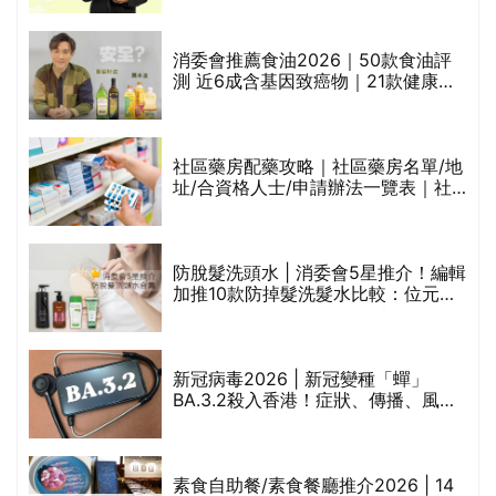
通過消委會標準
消委會推薦食油2026｜50款食油評
的
測 近6成含基因致癌物｜21款健康煮
甲
食油總評達5星滿分名單(初榨橄欖油/
橄欖油/牛油果油/米糠油/芥花籽油/花
生油等)
社區藥房配藥攻略｜社區藥房名單/地
址/合資格人士/申請辦法一覽表｜社
禁
區藥房是甚麼？可以申請藥物資助計
劃？（持續更新）
評
防脫髮洗頭水 | 消委會5星推介！編輯
加推10款防掉髮洗髮水比較：位元
堂、呂、PANTOGAR、純素有機、咖
啡因洗髮水
新冠病毒2026 | 新冠變種「蟬」
BA.3.2殺入香港！症狀、傳播、風險
與預防方法一文睇
腩
素食自助餐/素食餐廳推介2026 | 14