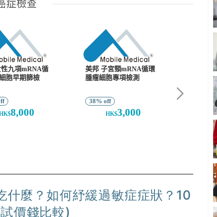
能吃什麼？如何紓緩過敏症症狀？10
試價錢比較)