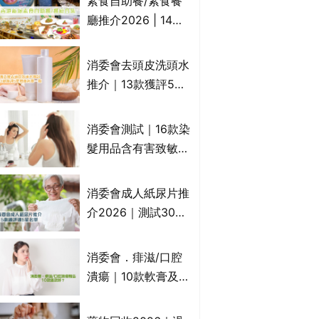
素食自助餐/素食餐
一文睇
廳推介2026 | 14間
香港新派法式/西式/
中式/印度/東南亞/港
消委會去頭皮洗頭水
式/Fusion素食齋菜
推介｜13款獲評5星
必試:樂園素食、無肉
推薦：施巴、
食、素年(持續更新)
KLORANE、沙宣、
消委會測試｜16款染
呂、LUX等上榜｜4
髮用品含有害致敏物
款含歐盟禁用成分吡
9款獲5星滿分推
硫鎓鋅！
介!50惠、Return回
消委會成人紙尿片推
本、Furnte、Rerise
介2026｜測試30款
紙尿片、紙尿褲、尿
滲墊防漏表現/回滲/
消委會．痱滋/口腔
化學物質檢測等｜5
潰瘍｜10款軟膏及啫
款總評達5星名單
喱凝膠邊款好？哪款
屬處方藥物？有哪些