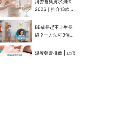
消委會爽膚水測試
情｜持續更新
2026｜推介13款總
評獲5星：
Cetaphil、The
BB成長趕不上生長
Ordinary、
線？一方法可3個月
CAUDALIE等｜9款
高3cm*？營養師：
爽膚水檢出致敏香料
懂得把握1歲起「長
濕疹藥膏推薦 | 止痕
高黃金期」
止癢濕疹膏邊隻好？
10款無類固醇濕疹藥
膏/濕疹膏 嬰兒BB濕
除疤膏推薦 | 淡化傷
疹皮膚適用！紓緩防
口/手術開刀/剖腹生
敏潤膚cream推介
產疤痕 5款好用除疤
(附外用類固醇成份
藥膏/除疤筆/除疤貼
灰甲藥推薦2026 |
一覽)
比較（消委會教揀選
灰指甲會傳染？6款
貼士+醫生拆解去疤
治療灰指甲外塗藥
原理）
膏/抗甲癬油劑的功