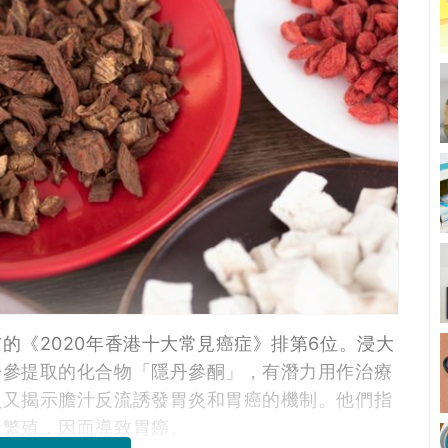
的《2020年香港十大常見癌症》排第6位。浸大
丹參提取的化合物「隱丹參酮」，有潛力用作治療
員又揭示膽汁反流誘發胃炎和胃癌的機制。他們指
量繁殖，因而導致胃癌。