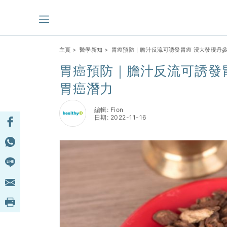
主頁
>
醫學新知
> 胃癌預防｜膽汁反流可誘發胃癌 浸大發現丹
胃癌預防｜膽汁反流可誘發
胃癌潛力
編輯: Fion
日期: 2022-11-16