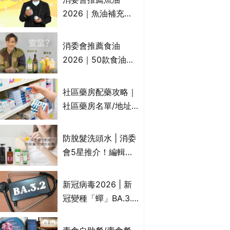
2026｜魚油補充劑
評測：4款總評達5星
名單｜附1款國際魚
消委會推薦食油
油標準5星認證 針對
2026｜50款食油評
2毒物測試 均通過
測 近6成含基因致癌
消委會標準
物｜21款健康煮食油
社區藥房配藥攻略｜
總評達5星滿分名單
社區藥房名單/地址/
(初榨橄欖油/橄欖油/
合資格人士/申請辦
牛油果油/米糠油/芥
法一覽表｜社區藥房
防脫髮洗頭水 | 消委
花籽油/花生油等)
是甚麼？可以申請藥
會5星推介！編輯加
物資助計劃？（持續
推10款防掉髮洗髮水
更新）
比較：位元堂、呂、
新冠病毒2026 | 新
PANTOGAR、純素
冠變種「蟬」BA.3.2
有機、咖啡因洗髮水
殺入香港！症狀、傳
播、風險與預防方法