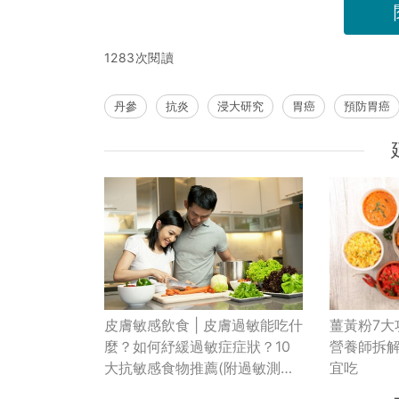
1283次閱讀
丹參
抗炎
浸大研究
胃癌
預防胃癌
薑黃粉7大
皮膚敏感飲食 | 皮膚過敏能吃什
營養師拆
麼？如何紓緩過敏症症狀？10
宜吃
大抗敏感食物推薦(附過敏測試
價錢比較)