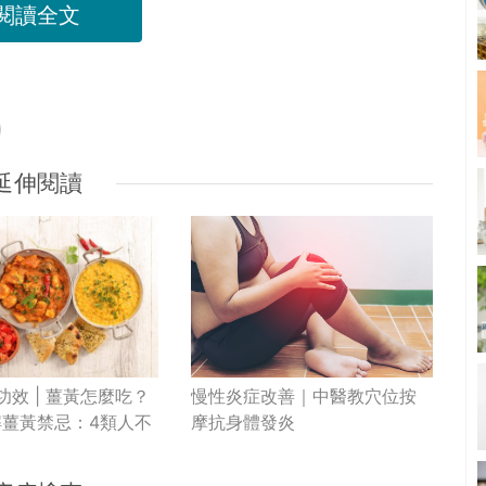
閱讀全文
延伸閱讀
功效 | 薑黃怎麼吃？
慢性炎症改善｜中醫教穴位按
解薑黃禁忌：4類人不
摩抗身體發炎