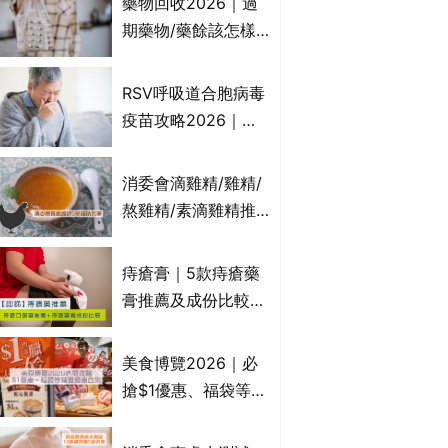
藥物回收2026｜過
受關注成分？｜必知
期藥物/藥餘該怎樣
3大選購留意事項
處理？全港藥品回收
地點一覽｜屈臣氏、
RSV呼吸道合胞病毒
萬寧、首衛、綠領行
疫苗攻略2026｜
動等
RSV針哪裡打？誰是
高危？RSV疫苗價錢
消委會滴雞精/雞精/
比較、打針後反應處
熬雞精/素滴雞精推
理/長者醫療券資助
薦｜比較15款雞精 1
款含致癌物 9款總評
痔瘡膏｜5款痔瘡藥
達5星滿分名單 屈臣
膏推薦及成份比較
氏、老協珍、余仁
+痔瘡口服藥推薦！
生、樂道有上榜！
有效紓緩痔瘡疼痛痕
美食博覽2026｜必
癢｜附痔瘡成因及病
搶$1優惠、福袋等精
徵
選飲食優惠合集｜附
日期、官網及門票詳