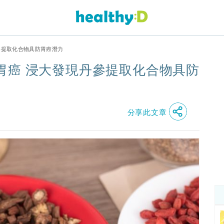
參提取化合物具防胃癌潛力
胃癌 浸大發現丹參提取化合物具防
分享此文章