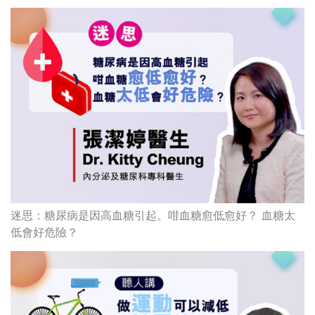
迷思：糖尿病是因高血糖引起。咁血糖愈低愈好？ 血糖太
低會好危險？