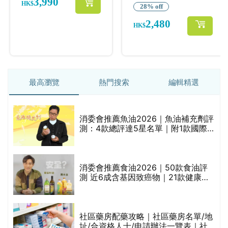
最高瀏覽
熱門搜索
編輯精選
消委會推薦魚油2026｜魚油補充劑評
的
測：4款總評達5星名單｜附1款國際
甲
魚油標準5星認證 針對2毒物測試 均
通過消委會標準
消委會推薦食油2026｜50款食油評
測 近6成含基因致癌物｜21款健康煮
禁
食油總評達5星滿分名單(初榨橄欖油/
橄欖油/牛油果油/米糠油/芥花籽油/花
生油等)
社區藥房配藥攻略｜社區藥房名單/地
址/合資格人士/申請辦法一覽表｜社