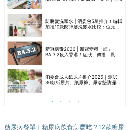
區藥房是甚麼？可以申請藥物資助計
劃？（持續更新）
腩
防脫髮洗頭水 | 消委會5星推介！編輯
加推10款防掉髮洗髮水比較：位元
堂、呂、PANTOGAR、純素有機、咖
啡因洗髮水
｜
新冠病毒2026 | 新冠變種「蟬」
BA.3.2殺入香港！症狀、傳播、風險
療
與預防方法一文睇
消委會成人紙尿片推介2026｜測試
30款紙尿片、紙尿褲、尿滲墊防漏表
現/回滲/化學物質檢測等｜5款總評達
5星名單
糖尿病餐單｜糖尿病飲食怎麼吃？12款糖尿