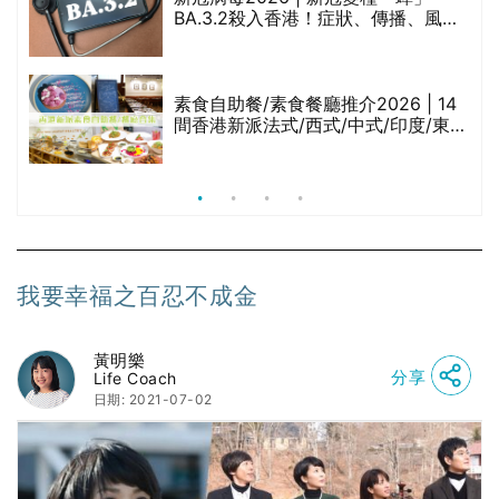
BA.3.2殺入香港！症狀、傳播、風險
與預防方法一文睇
腩
素食自助餐/素食餐廳推介2026 | 14
間香港新派法式/西式/中式/印度/東南
亞/港式/Fusion素食齋菜必試:樂園素
食、無肉食、素年(持續更新)
我要幸福之百忍不成金
黃明樂
分享
Life Coach
日期: 2021-07-02