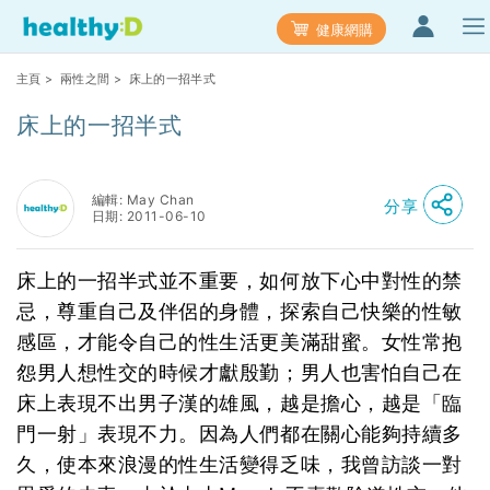
健康網購
主頁
>
兩性之間
> 床上的一招半式
床上的一招半式
編輯: May Chan
分享
日期: 2011-06-10
床上的一招半式並不重要，如何放下心中對性的禁
忌，尊重自己及伴侶的身體，探索自己快樂的性敏
感區，才能令自己的性生活更美滿甜蜜。女性常抱
怨男人想性交的時候才獻殷勤；男人也害怕自己在
床上表現不出男子漢的雄風，越是擔心，越是「臨
門一射」表現不力。因為人們都在關心能夠持續多
久，使本來浪漫的性生活變得乏味，我曾訪談一對