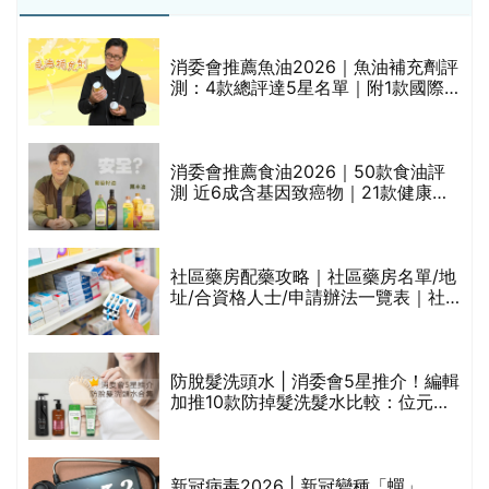
消委會推薦魚油2026｜魚油補充劑評
測：4款總評達5星名單｜附1款國際
魚油標準5星認證 針對2毒物測試 均
通過消委會標準
消委會推薦食油2026｜50款食油評
的
測 近6成含基因致癌物｜21款健康煮
甲
食油總評達5星滿分名單(初榨橄欖油/
橄欖油/牛油果油/米糠油/芥花籽油/花
生油等)
社區藥房配藥攻略｜社區藥房名單/地
址/合資格人士/申請辦法一覽表｜社
禁
區藥房是甚麼？可以申請藥物資助計
劃？（持續更新）
評
防脫髮洗頭水 | 消委會5星推介！編輯
加推10款防掉髮洗髮水比較：位元
堂、呂、PANTOGAR、純素有機、咖
啡因洗髮水
新冠病毒2026 | 新冠變種「蟬」