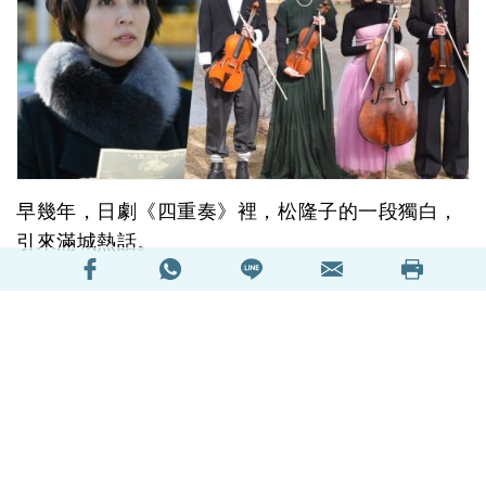
早幾年，日劇《四重奏》裡，松隆子的一段獨白，
引來滿城熱話。
劇中，她對丈夫照顧有加，最拿手弄炸雞，每次不
忘灑上檸檬汁。但有一天，她偶然偷聽到丈夫跟同
事說： 「我吃炸雞不放檸檬汁。」她當場晴天霹
靂。重點，不是丈夫放不放檸檬汁，而是怎麼結婚
多年，她竟從不知道丈夫不愛放檸檬汁？！其時，
兩人的婚姻，已開到荼靡。
閱讀全文