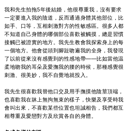
我和先生拍拖5年後結婚，他很尊重我，沒有要求
一定要進入我的陰道，反而通過身體其他部位，比
如手、口等，互相刺激對方的性敏感區。很多人都
不知道自己身體的哪個部位喜歡被觸摸，總是習慣
接觸已被證實的地方。我先生教會我探索身上的每
一個地方。他會從頭到腳趾吻遍我的全身，我發現
了以前從來沒有感覺到的性感地帶——比如當他温
柔地吻我的耳朵及愛撫我的腰的時候，那種感覺很
刺激、很美妙，我不自覺地就投入。
我先生很喜歡我替他口交及用手撫摸他陰莖頂端，
也喜歡我在牀上無拘無束的樣子，快樂及享受時我
會叫出來，不喜歡某些位置也坦誠相告，我們都互
相尊重及愛戀對方及欣賞各自的身體。