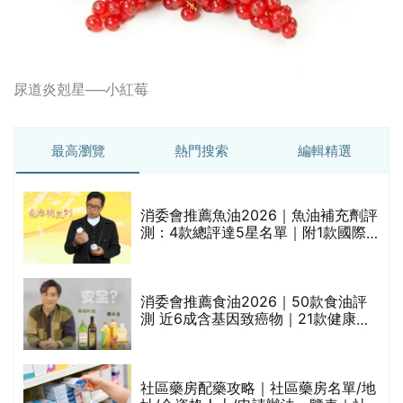
尿道炎剋星──小紅莓
最高瀏覽
熱門搜索
編輯精選
消委會推薦魚油2026｜魚油補充劑評
測：4款總評達5星名單｜附1款國際
魚油標準5星認證 針對2毒物測試 均
通過消委會標準
評
消委會推薦食油2026｜50款食油評
測 近6成含基因致癌物｜21款健康煮
食油總評達5星滿分名單(初榨橄欖油/
橄欖油/牛油果油/米糠油/芥花籽油/花
生油等)
社區藥房配藥攻略｜社區藥房名單/地