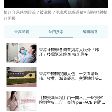
情緒容易感到煩躁？被滋擾？認識與聽覺過敏相關的精神情
緒困擾
最高瀏覽
熱門搜索
編輯精選
破
香港牙醫學會調查揭港人境外「睇
保
牙」後需返港跟進 植牙最多
香港中醫醫院懶人包 | 一文看清服
務、收費、減免優惠、交通地址等
(附預約連結+更多中醫診所資訊)
【醫美新里程】由一間不足千呎美容
院到主板上市！專訪 perFACE 創辦
人符芷晴：逆巿擴張，以人為本構建
醫美版圖