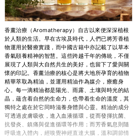
香薰治療（Aromatherapy）自古以來便深深植根
於人類的生活。早在古埃及時代，人們已將芳香植
物運用於醫療實踐，而中國古籍中亦記載了以草本
香氣頤養精神的智慧。這些跨越千年的傳統，不僅
展現了人類與大自然共生的美好，也留下了愛與關
懷的印記。香薰治療的核心是將大地所孕育的植物
精華萃取為精油，並運用精油作為媒介，療癒身
心。每一滴精油都是陽光、雨露、土壤與時光的結
晶，蘊含着自然的生命力，也帶着生命的溫度，其
獨特之處在於它同時滋養身體與心靈。精油的成分
可透過皮膚吸收，進入血液循環，從而發揮抗菌、
抗發炎、鎮痛與促進循環等作用；而芳香氣息則隨
呼吸進入體內，經嗅覺神經直達大腦，溫和調節情