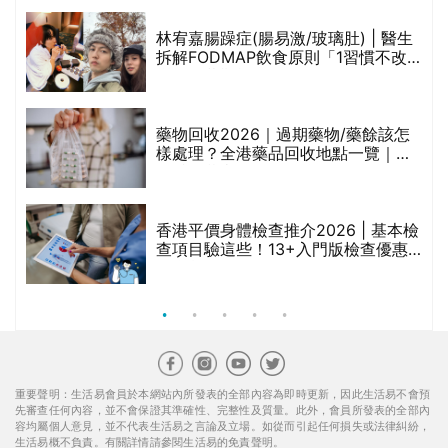
林宥嘉腸躁症(腸易激/玻璃肚) | 醫生
的
拆解FODMAP飲食原則「1習慣不改
甲
變，服藥難根治」
折
藥物回收2026｜過期藥物/藥餘該怎
樣處理？全港藥品回收地點一覽｜屈
臣氏、萬寧、首衛、綠領行動等
香港平價身體檢查推介2026 | 基本檢
查項目驗這些！13+入門版檢查優惠
組合$550起
重要聲明：生活易會員於本網站內所發表的全部內容為即時更新，因此生活易不會預
先審查任何內容，並不會保證其準確性、完整性及質量。此外，會員所發表的全部內
容均屬個人意見，並不代表生活易之言論及立場。如從而引起任何損失或法律糾紛，
生活易概不負責。有關詳情請參閱生活易的免責聲明。