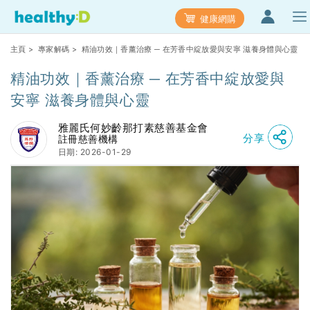
健康網購
主頁
>
專家解碼
> 精油功效｜香薰治療 ─ 在芳香中綻放愛與安寧 滋養身體與心靈
精油功效｜香薰治療 ─ 在芳香中綻放愛與
安寧 滋養身體與心靈
雅麗氏何妙齡那打素慈善基金會
分享
註冊慈善機構
日期: 2026-01-29