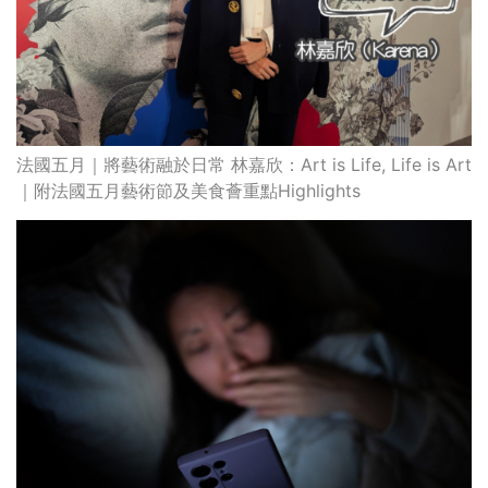
法國五月｜將藝術融於日常 林嘉欣：Art is Life, Life is Art
｜附法國五月藝術節及美食薈重點Highlights