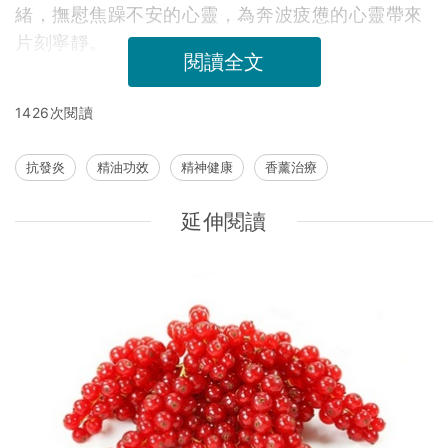
緒，撫慰焦躁不安的心靈，為奔波疲憊的心靈帶來
片刻寧靜。
閱讀全文
1426次閱讀
抗發炎
精油功效
精神健康
香薰治療
延伸閱讀