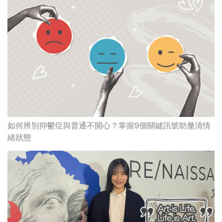
如何辨別抑鬱症與普通不開心？掌握9個關鍵訊號助釐清情
緒狀態