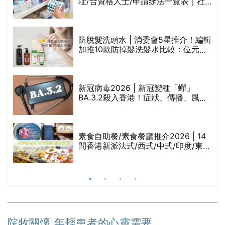
址/合資格人士/申請辦法一覽表｜社
禁
區藥房是甚麼？可以申請藥物資助計
劃？（持續更新）
防脫髮洗頭水 | 消委會5星推介！編輯
的
加推10款防掉髮洗髮水比較：位元
甲
堂、呂、PANTOGAR、純素有機、咖
啡因洗髮水
巾
新冠病毒2026 | 新冠變種「蟬」
BA.3.2殺入香港！症狀、傳播、風險
與預防方法一文睇
等
素食自助餐/素食餐廳推介2026 | 14
間香港新派法式/西式/中式/印度/東南
亞/港式/Fusion素食齋菜必試:樂園素
食、無肉食、素年(持續更新)
院牧關懷 年輕患者的心靈需要