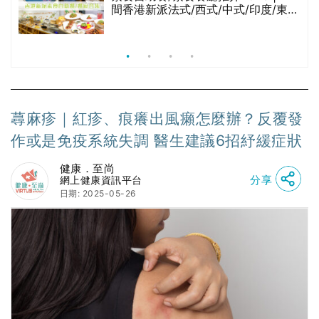
日期: 2025-05-26
【免疫系統失調紅疹】蕁麻疹（又稱風癩或風疹）
是一種非常普遍的疾病，據統計，每個人一生有約
有20% 的機會發生。當蕁麻疹發作時，皮膚出現凸
起且發癢的紅色皮疹，就像被蚊子叮咬後的紅疹。
大多數患者的皮疹會自行消退，然而也有些患者的