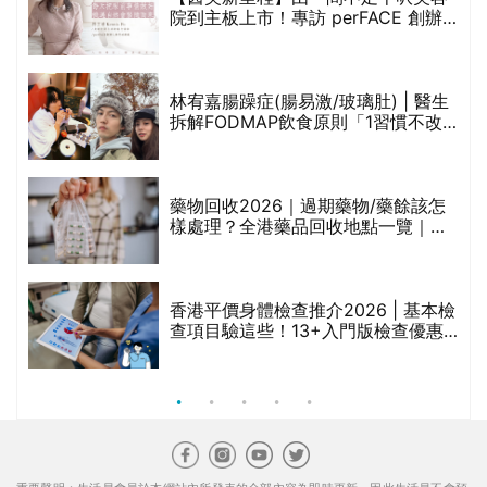
生活易服務範圍 ：
新婚
|
Anniversary
|
家庭
|
healthyD
|
健康網購
|
Digital
Solutions
使用條款
|
私隱聲明
|
免責聲明
|
聯絡我們
© ESD Services Limited 2000-2026