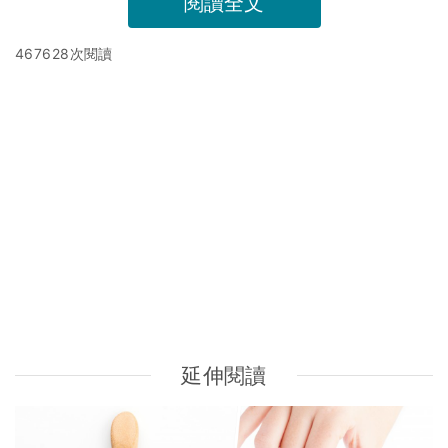
中醫教路：濕疹蕁麻疹飲食宜忌