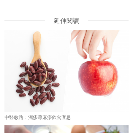
中醫教路：濕疹蕁麻疹飲食宜忌