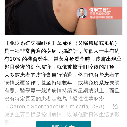
病情反覆發作，甚至持續數年，或與免疫系統失調
有關。醫學界一般將病情持續六星期或以上，而且
沒有特定原因的患者定義為「慢性性蕁麻疹」
（Chronic Spontaneous Urticaria, CSU），治
療的主要目標是控制病情，以減低對日常生活的影
響。
閱讀全文
467628次閱讀
延伸閱讀