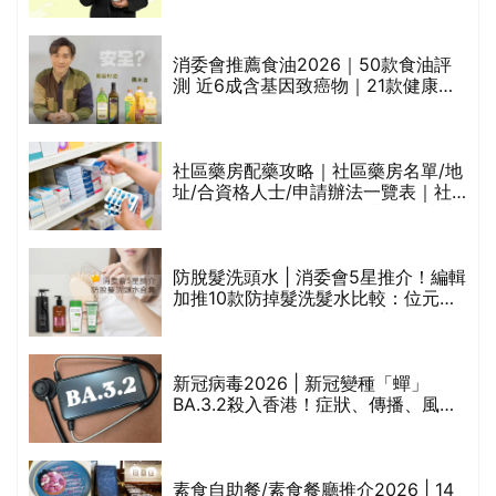
的
加推10款防掉髮洗髮水比較：位元
甲
堂、呂、PANTOGAR、純素有機、咖
啡因洗髮水
巾
新冠病毒2026 | 新冠變種「蟬」
BA.3.2殺入香港！症狀、傳播、風險
與預防方法一文睇
等
素食自助餐/素食餐廳推介2026 | 14
間香港新派法式/西式/中式/印度/東南
亞/港式/Fusion素食齋菜必試:樂園素
食、無肉食、素年(持續更新)
蕁麻疹｜紅疹、痕癢出風癩怎麼辦？反覆發
作或是免疫系統失調 醫生建議6招紓緩症狀
健康．至尚
分享
網上健康資訊平台