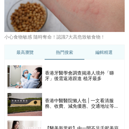
林宥嘉腸躁症(腸易激/玻璃肚) | 醫生
的
拆解FODMAP飲食原則「1習慣不改
甲
變，服藥難根治」
折
藥物回收2026｜過期藥物/藥餘該怎
樣處理？全港藥品回收地點一覽｜屈
臣氏、萬寧、首衛、綠領行動等
香港平價身體檢查推介2026 | 基本檢
查項目驗這些！13+入門版檢查優惠
組合$550起
重要聲明：生活易會員於本網站內所發表的全部內容為即時更新，因此生活易不會預
先審查任何內容，並不會保證其準確性、完整性及質量。此外，會員所發表的全部內
容均屬個人意見，並不代表生活易之言論及立場。如從而引起任何損失或法律糾紛，
生活易概不負責。有關詳情請參閱生活易的免責聲明。