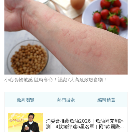
小心食物敏感 隨時奪命！認識7大高危致敏食物！
最高瀏覽
熱門搜索
編輯精選
消委會推薦魚油2026｜魚油補充劑評
測：4款總評達5星名單｜附1款國際
魚油標準5星認證 針對2毒物測試 均
通過消委會標準
評
消委會推薦食油2026｜50款食油評
測 近6成含基因致癌物｜21款健康煮
食油總評達5星滿分名單(初榨橄欖油/
橄欖油/牛油果油/米糠油/芥花籽油/花
生油等)
社區藥房配藥攻略｜社區藥房名單/地
址/合資格人士/申請辦法一覽表｜社
禁
區藥房是甚麼？可以申請藥物資助計
劃？（持續更新）
防脫髮洗頭水 | 消委會5星推介！編輯