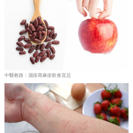
小心食物敏感 隨時奪命！認識7大高危致敏食物！
最高瀏覽
熱門搜索
編輯精選
破
香港牙醫學會調查揭港人境外「睇
保
牙」後需返港跟進 植牙最多
香港中醫醫院懶人包 | 一文看清服
務、收費、減免優惠、交通地址等
(附預約連結+更多中醫診所資訊)
【醫美新里程】由一間不足千呎美容
院到主板上市！專訪 perFACE 創辦
人符芷晴：逆巿擴張，以人為本構建
醫美版圖