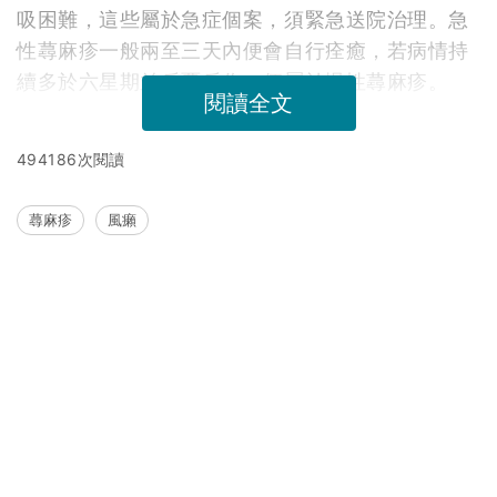
吸困難，這些屬於急症個案，須緊急送院治理。急
性蕁麻疹一般兩至三天內便會自行痊癒，若病情持
續多於六星期並反覆反作，便屬於慢性蕁麻疹。
閱讀全文
494186次閱讀
蕁麻疹
風癩
延伸閱讀