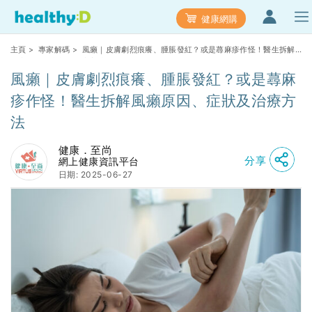
健康網購
主頁
>
專家解碼
> 風癩｜皮膚劇烈痕癢、腫脹發紅？或是蕁麻疹作怪！醫生拆解
風癩原因、症狀及治療方法
風癩｜皮膚劇烈痕癢、腫脹發紅？或是蕁麻
疹作怪！醫生拆解風癩原因、症狀及治療方
法
健康．至尚
分享
網上健康資訊平台
日期: 2025-06-27