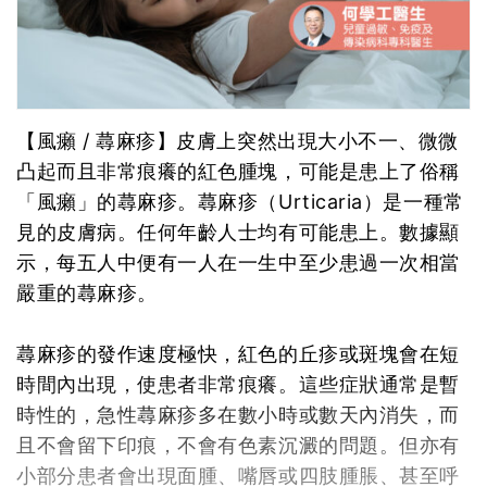
【風癩 / 蕁麻疹】皮膚上突然出現大小不一、微微
凸起而且非常痕癢的紅色腫塊，可能是患上了俗稱
「風癩」的蕁麻疹。蕁麻疹（Urticaria）是一種常
見的皮膚病。任何年齡人士均有可能患上。數據顯
示，每五人中便有一人在一生中至少患過一次相當
嚴重的蕁麻疹。
蕁麻疹的發作速度極快，紅色的丘疹或斑塊會在短
時間內出現，使患者非常痕癢。這些症狀通常是暫
時性的，急性蕁麻疹多在數小時或數天內消失，而
且不會留下印痕，不會有色素沉澱的問題。但亦有
小部分患者會出現面腫、嘴唇或四肢腫脹、甚至呼