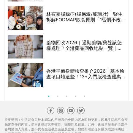
醫美版圖
林宥嘉腸躁症(腸易激/玻璃肚) | 醫生
的
拆解FODMAP飲食原則「1習慣不改
甲
變，服藥難根治」
折
藥物回收2026｜過期藥物/藥餘該怎
樣處理？全港藥品回收地點一覽｜屈
臣氏、萬寧、首衛、綠領行動等
香港平價身體檢查推介2026 | 基本檢
查項目驗這些！13+入門版檢查優惠
組合$550起
重要聲明：生活易會員於本網站內所發表的全部內容為即時更新，因此生活易不會預
先審查任何內容，並不會保證其準確性、完整性及質量。此外，會員所發表的全部內
容均屬個人意見，並不代表生活易之言論及立場。如從而引起任何損失或法律糾紛，