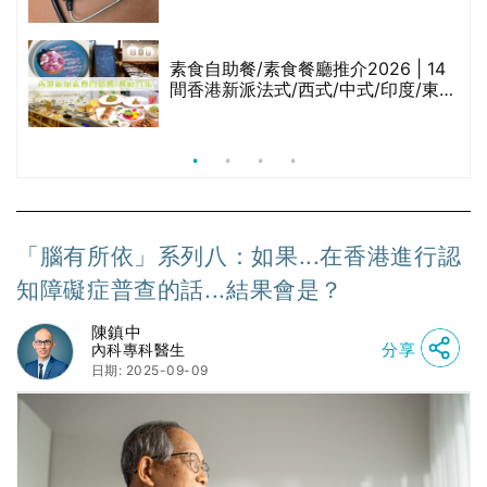
與預防方法一文睇
腩
素食自助餐/素食餐廳推介2026 | 14
間香港新派法式/西式/中式/印度/東南
亞/港式/Fusion素食齋菜必試:樂園素
食、無肉食、素年(持續更新)
「腦有所依」系列八：如果...在香港進行認
知障礙症普查的話...結果會是？
陳鎮中
分享
內科專科醫生
日期: 2025-09-09