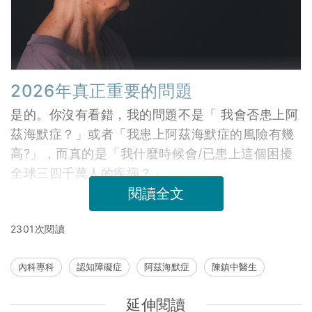
2026年真正重要的問題
是的。你沒有看錯，我的問題不是「 我會否患上阿
茲海默症？」或者「我患上阿茲海默症的風險有幾
高?」，而真的是「我什麼時候會/已患上這個困擾
全球三四千萬人的疾病？」
閱讀全文
2301次閱讀
內科專科
認知障礙症
阿茲海默症
陳鎮中醫生
延伸閱讀