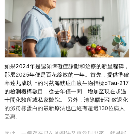
如果2024年是認知障礙症診斷和治療的新里程碑，
那麼2025年便是百花綻放的一年。首先，提供準確
率達九成以上的阿茲海默症血液生物指標pTau-217
的檢測機構數目，從去年僅一間，增加至現在超過
十間化驗所或私家醫院。 另外，清除腦部引致退化
的澱粉樣蛋白的最新療法也已經有超過130位病人
受惠。
因此，一個存在已久的想法又再浮現出來，就是能