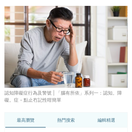
認知障礙症行為及警號 | 「腦有所依」系列一：認知。障
礙。症 - 點止冇記性咁簡單
最高瀏覽
熱門搜索
編輯精選