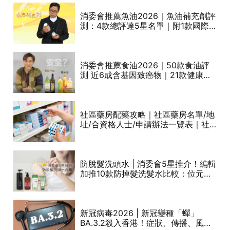
消委會推薦魚油2026｜魚油補充劑評
測：4款總評達5星名單｜附1款國際
魚油標準5星認證 針對2毒物測試 均
通過消委會標準
消委會推薦食油2026｜50款食油評
的
測 近6成含基因致癌物｜21款健康煮
甲
食油總評達5星滿分名單(初榨橄欖油/
橄欖油/牛油果油/米糠油/芥花籽油/花
生油等)
社區藥房配藥攻略｜社區藥房名單/地
址/合資格人士/申請辦法一覽表｜社
禁
區藥房是甚麼？可以申請藥物資助計
劃？（持續更新）
評
防脫髮洗頭水 | 消委會5星推介！編輯
加推10款防掉髮洗髮水比較：位元
堂、呂、PANTOGAR、純素有機、咖
啡因洗髮水
新冠病毒2026 | 新冠變種「蟬」
BA.3.2殺入香港！症狀、傳播、風險