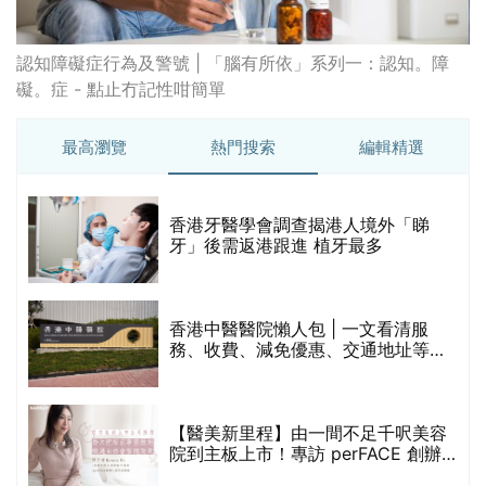
認知障礙症行為及警號 | 「腦有所依」系列一：認知。障
礙。症 - 點止冇記性咁簡單
最高瀏覽
熱門搜索
編輯精選
破
香港牙醫學會調查揭港人境外「睇
保
牙」後需返港跟進 植牙最多
香港中醫醫院懶人包 | 一文看清服
務、收費、減免優惠、交通地址等
(附預約連結+更多中醫診所資訊)
【醫美新里程】由一間不足千呎美容
院到主板上市！專訪 perFACE 創辦
人符芷晴：逆巿擴張，以人為本構建