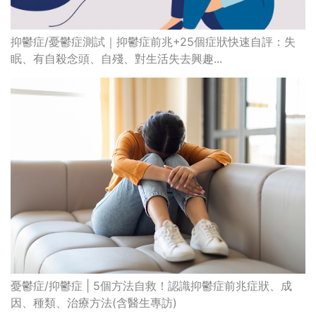
抑鬱症/憂鬱症測試｜抑鬱症前兆+25個症狀快速自評：失
眠、有自殺念頭、自殘、對生活失去興趣...
憂鬱症/抑鬱症 | 5個方法自救！認識抑鬱症前兆症狀、成
因、種類、治療方法(含醫生專訪)