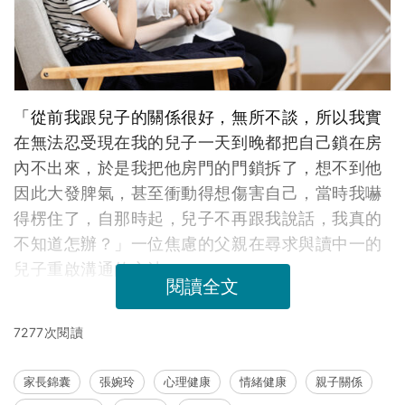
「從前我跟兒子的關係很好，無所不談，所以我實
在無法忍受現在我的兒子一天到晚都把自己鎖在房
內不出來，於是我把他房門的門鎖拆了，想不到他
因此大發脾氣，甚至衝動得想傷害自己，當時我嚇
得楞住了，自那時起，兒子不再跟我說話，我真的
不知道怎辦？」一位焦慮的父親在尋求與讀中一的
兒子重啟溝通的方法。
閱讀全文
7277次閱讀
家長錦囊
張婉玲
心理健康
情緒健康
親子關係