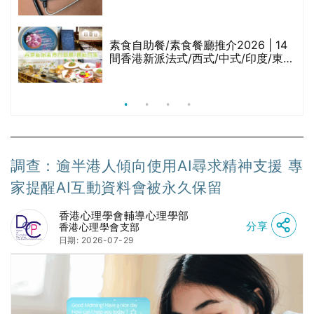
與預防方法一文睇
腩
素食自助餐/素食餐廳推介2026 | 14
間香港新派法式/西式/中式/印度/東南
亞/港式/Fusion素食齋菜必試:樂園素
食、無肉食、素年(持續更新)
調查：逾半港人傾向使用AI尋求精神支援 專
家提醒AI互動資料會被永久保留
香港心理學會輔導心理學部
分享
香港心理學會支部
日期: 2026-07-29