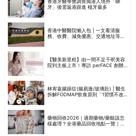
破
香港牙醫學會調查揭港人境外「睇
保
牙」後需返港跟進 植牙最多
香港中醫醫院懶人包 | 一文看清服
務、收費、減免優惠、交通地址等
(附預約連結+更多中醫診所資訊)
【醫美新里程】由一間不足千呎美容
院到主板上市！專訪 perFACE 創辦
人符芷晴：逆巿擴張，以人為本構建
醫美版圖
林宥嘉腸躁症(腸易激/玻璃肚) | 醫生
的
拆解FODMAP飲食原則「1習慣不改
甲
變，服藥難根治」
折
藥物回收2026｜過期藥物/藥餘該怎
樣處理？全港藥品回收地點一覽｜屈
臣氏、萬寧、首衛、綠領行動等