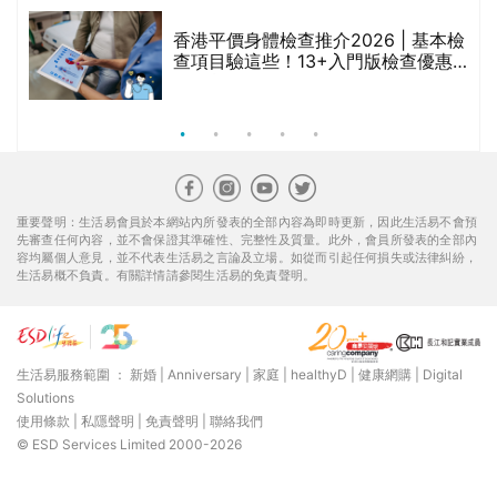
香港平價身體檢查推介2026 | 基本檢
查項目驗這些！13+入門版檢查優惠
組合$550起
重要聲明：生活易會員於本網站內所發表的全部內容為即時更新，因此生活易不會預
先審查任何內容，並不會保證其準確性、完整性及質量。此外，會員所發表的全部內
容均屬個人意見，並不代表生活易之言論及立場。如從而引起任何損失或法律糾紛，
生活易概不負責。有關詳情請參閱生活易的免責聲明。
生活易服務範圍 ：
新婚
|
Anniversary
|
家庭
|
healthyD
|
健康網購
|
Digital
Solutions
使用條款
|
私隱聲明
|
免責聲明
|
聯絡我們
© ESD Services Limited 2000-2026