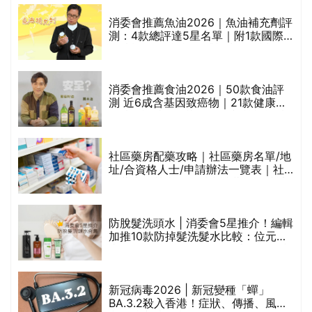
消委會推薦魚油2026｜魚油補充劑評
測：4款總評達5星名單｜附1款國際
魚油標準5星認證 針對2毒物測試 均
通過消委會標準
消委會推薦食油2026｜50款食油評
的
測 近6成含基因致癌物｜21款健康煮
甲
食油總評達5星滿分名單(初榨橄欖油/
橄欖油/牛油果油/米糠油/芥花籽油/花
生油等)
社區藥房配藥攻略｜社區藥房名單/地
址/合資格人士/申請辦法一覽表｜社
禁
區藥房是甚麼？可以申請藥物資助計
劃？（持續更新）
評
防脫髮洗頭水 | 消委會5星推介！編輯
加推10款防掉髮洗髮水比較：位元
堂、呂、PANTOGAR、純素有機、咖
啡因洗髮水
新冠病毒2026 | 新冠變種「蟬」
BA.3.2殺入香港！症狀、傳播、風險