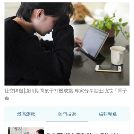
社交障礙|疫情期間孩子打機成癮 專家分享貼士助戒「電子
毒」
最高瀏覽
熱門搜索
編輯精選