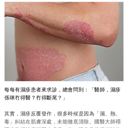
每每有濕疹患者來求診，總會問到：「醫師，濕疹
係咪冇得醫？冇得斷尾？」
其實，濕疹反覆發作，很多時候是因為「濕、熱、
毒」糾結在肌膚深處，未能徹底清除。國醫大師禤