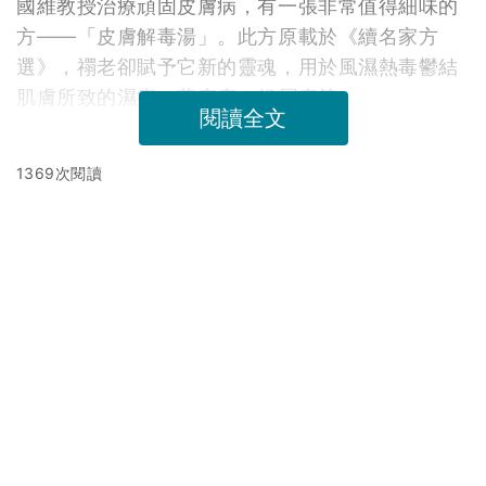
國維教授治療頑固皮膚病，有一張非常值得細味的
方——「皮膚解毒湯」。此方原載於《續名家方
選》，禤老卻賦予它新的靈魂，用於風濕熱毒鬱結
肌膚所致的濕疹、蕁麻疹、銀屑病等。
閱讀全文
1369次閱讀
延伸閱讀