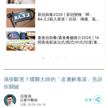
甲
堂、呂、PANTOGAR、純素有機、咖
啡因洗髮水
巾
新冠病毒2026 | 新冠變種「蟬」
BA.3.2殺入香港！症狀、傳播、風險
與預防方法一文睇
等
素食自助餐/素食餐廳推介2026 | 14
間香港新派法式/西式/中式/印度/東南
亞/港式/Fusion素食齋菜必試:樂園素
食、無肉食、素年(持續更新)
濕疹斷尾？國醫大師的「皮膚解毒湯」告訴
你關鍵
伍海強
分享
註冊中醫師
日期: 2026-06-16