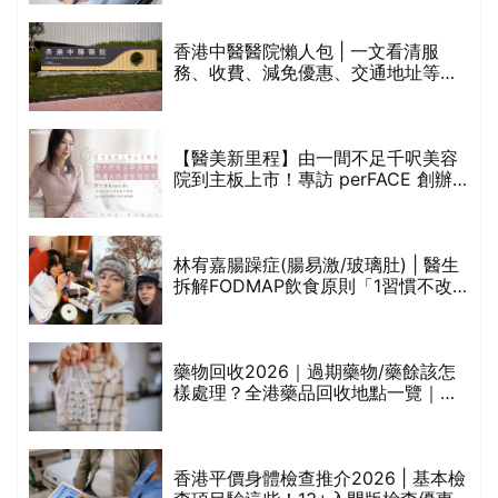
甲
變，服藥難根治」
折
藥物回收2026｜過期藥物/藥餘該怎
樣處理？全港藥品回收地點一覽｜屈
臣氏、萬寧、首衛、綠領行動等
香港平價身體檢查推介2026 | 基本檢
查項目驗這些！13+入門版檢查優惠
組合$550起
重要聲明：生活易會員於本網站內所發表的全部內容為即時更新，因此生活易不會預
先審查任何內容，並不會保證其準確性、完整性及質量。此外，會員所發表的全部內
容均屬個人意見，並不代表生活易之言論及立場。如從而引起任何損失或法律糾紛，
生活易概不負責。有關詳情請參閱生活易的免責聲明。