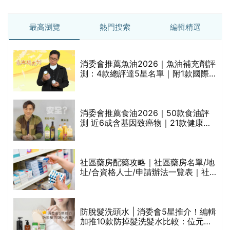
最高瀏覽
熱門搜索
編輯精選
消委會推薦魚油2026｜魚油補充劑評
測：4款總評達5星名單｜附1款國際
魚油標準5星認證 針對2毒物測試 均
通過消委會標準
評
消委會推薦食油2026｜50款食油評
測 近6成含基因致癌物｜21款健康煮
食油總評達5星滿分名單(初榨橄欖油/
橄欖油/牛油果油/米糠油/芥花籽油/花
生油等)
社區藥房配藥攻略｜社區藥房名單/地
址/合資格人士/申請辦法一覽表｜社
禁
區藥房是甚麼？可以申請藥物資助計
劃？（持續更新）
防脫髮洗頭水 | 消委會5星推介！編輯
的
加推10款防掉髮洗髮水比較：位元