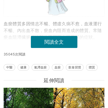
血瘀體質多因情志不暢、體虛久病不愈，血液運行
不暢、內出血不散，瘀血內阻而造成的體質。常隨
瘀血阻滯臟腑經絡部位不同而出現不同的症狀。
閱讀全文
35045次閱讀
中醫
健康
氣滯血瘀
血瘀
飲食習慣
體質
延伸閱讀