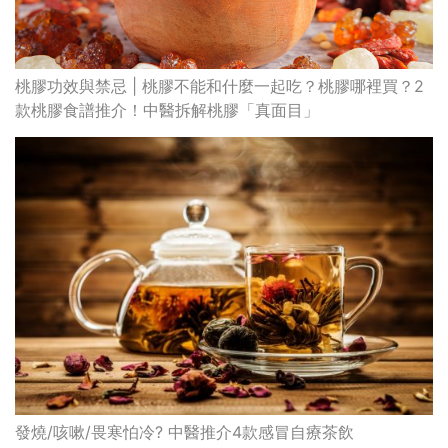
桃膠功效與禁忌 | 桃膠不能和什麼一起吃？桃膠哪裡買？2
款桃膠食譜推介！中醫拆解桃膠「真面目」
發燒/咳嗽/畏寒怕冷? 中醫推介4款感冒自療茶飲