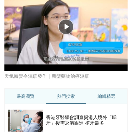
最高瀏覽
熱門搜索
編輯精選
破
香港牙醫學會調查揭港人境外「睇
保
牙」後需返港跟進 植牙最多
香港中醫醫院懶人包 | 一文看清服
務、收費、減免優惠、交通地址等
(附預約連結+更多中醫診所資訊)
【醫美新里程】由一間不足千呎美容
院到主板上市！專訪 perFACE 創辦
人符芷晴：逆巿擴張，以人為本構建
醫美版圖
林宥嘉腸躁症(腸易激/玻璃肚) | 醫生
的
拆解FODMAP飲食原則「1習慣不改