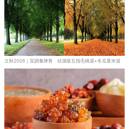
立秋2026｜宜調養脾胃 祛濕靠五指毛桃湯+冬瓜薏米湯