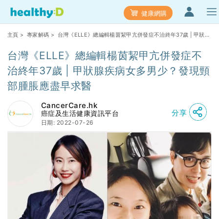
健康網購
主頁
>
專家解碼
> 台灣《ELLE》總編輯楊茵絜甲亢併發症不治終年37歲 | 甲狀腺
疾病女多男少？發現頸部腫脹應盡早求醫
台灣《ELLE》總編輯楊茵絜甲亢併發症不
治終年37歲 | 甲狀腺疾病女多男少？發現頸
部腫脹應盡早求醫
CancerCare.hk
分享
癌症及生活健康資訊平台
日期: 2022-07-26