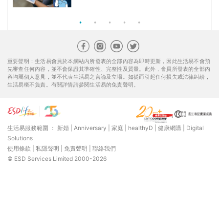
重要聲明：生活易會員於本網站內所發表的全部內容為即時更新，因此生活易不會預
先審查任何內容，並不會保證其準確性、完整性及質量。此外，會員所發表的全部內
容均屬個人意見，並不代表生活易之言論及立場。如從而引起任何損失或法律糾紛，
生活易概不負責。有關詳情請參閱生活易的免責聲明。
生活易服務範圍 ：
新婚
|
Anniversary
|
家庭
|
healthyD
|
健康網購
|
Digital
Solutions
使用條款
|
私隱聲明
|
免責聲明
|
聯絡我們
© ESD Services Limited 2000-2026