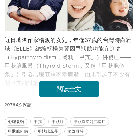
近日著名作家楊渡的女兒，年僅37歲的台灣時尚雜
誌《ELLE》總編輯楊茵絜因甲狀腺功能亢進症
（Hyperthyroidism，簡稱「甲亢」）併發症——
甲狀腺風暴（Thyroid Storm，又稱「甲狀腺危
象
」）
引發心臟衰竭不幸病逝，由此引起了不少有
關甲亢的討論。
閱讀全文
29764次閱讀
心臟衰竭
甲亢
甲狀腺
甲狀腺功能亢進症
甲狀腺疾病
甲狀腺風暴
頸部腫脹