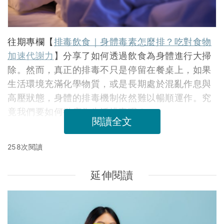
往期專欄【
排毒飲食｜身體毒素怎麼排？吃對食物
加速代謝力
】分享了如何透過飲食為身體進行大掃
除。然而，真正的排毒不只是停留在餐桌上，如果
生活環境充滿化學物質，或是長期處於混亂作息與
高壓狀態，身體的排毒機制依然難以暢順運作。究
竟我們要如何徹底為生活排毒呢？
閱讀全文
258次閱讀
延伸閱讀