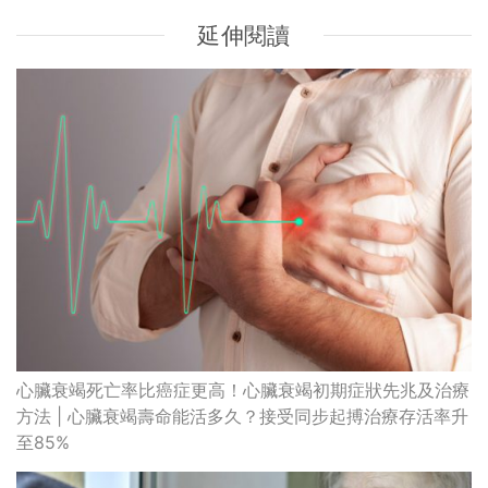
延伸閱讀
心臟衰竭死亡率比癌症更高！心臟衰竭初期症狀先兆及治療
方法 | 心臟衰竭壽命能活多久？接受同步起搏治療存活率升
至85%