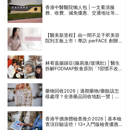
香港中醫醫院懶人包 | 一文看清服
務、收費、減免優惠、交通地址等
(附預約連結+更多中醫診所資訊)
【醫美新里程】由一間不足千呎美容
院到主板上市！專訪 perFACE 創辦
人符芷晴：逆巿擴張，以人為本構建
醫美版圖
林宥嘉腸躁症(腸易激/玻璃肚) | 醫生
的
拆解FODMAP飲食原則「1習慣不改
甲
變，服藥難根治」
折
藥物回收2026｜過期藥物/藥餘該怎
樣處理？全港藥品回收地點一覽｜屈
臣氏、萬寧、首衛、綠領行動等
香港平價身體檢查推介2026 | 基本檢
查項目驗這些！13+入門版檢查優惠
組合$550起