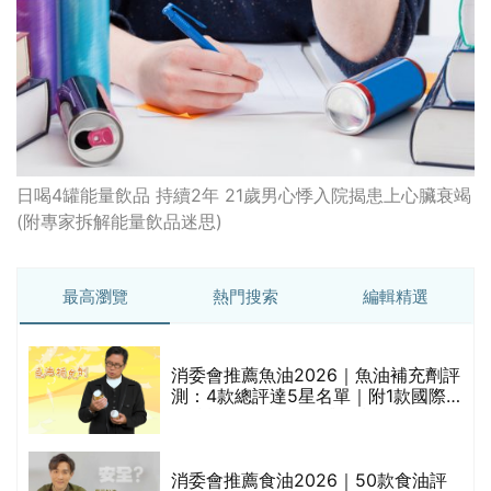
日喝4罐能量飲品 持續2年 21歲男心悸入院揭患上心臟衰竭
(附專家拆解能量飲品迷思)
最高瀏覽
熱門搜索
編輯精選
消委會推薦魚油2026｜魚油補充劑評
測：4款總評達5星名單｜附1款國際
魚油標準5星認證 針對2毒物測試 均
通過消委會標準
消委會推薦食油2026｜50款食油評