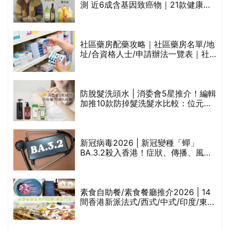
的
測 近6成含基因致癌物｜21款健康煮
甲
食油總評達5星滿分名單(初榨橄欖油/
橄欖油/牛油果油/米糠油/芥花籽油/花
生油等)
社區藥房配藥攻略｜社區藥房名單/地
址/合資格人士/申請辦法一覽表｜社
禁
區藥房是甚麼？可以申請藥物資助計
劃？（持續更新）
評
防脫髮洗頭水 | 消委會5星推介！編輯
加推10款防掉髮洗髮水比較：位元
堂、呂、PANTOGAR、純素有機、咖
啡因洗髮水
新冠病毒2026 | 新冠變種「蟬」
BA.3.2殺入香港！症狀、傳播、風險
與預防方法一文睇
腩
素食自助餐/素食餐廳推介2026 | 14
間香港新派法式/西式/中式/印度/東南
亞/港式/Fusion素食齋菜必試:樂園素
食、無肉食、素年(持續更新)