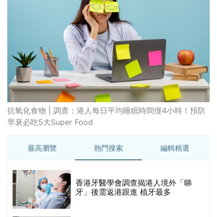
抗氧化食物 | 調查：港人每日平均睡眠時間僅4小時！預防
早衰必吃5大Super Food
最高瀏覽
熱門搜索
編輯精選
破
香港牙醫學會調查揭港人境外「睇
保
牙」後需返港跟進 植牙最多