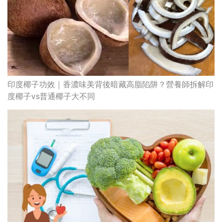
印度椰子功效｜香濃味美背後暗藏高脂陷阱？營養師拆解印
度椰子vs普通椰子大不同