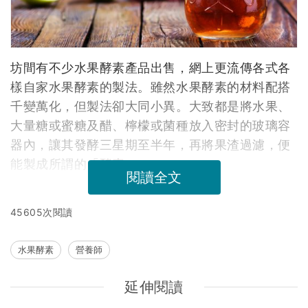
坊間有不少水果酵素產品出售，網上更流傳各式各
樣自家水果酵素的製法。雖然水果酵素的材料配搭
千變萬化，但製法卻大同小異。大致都是將水果、
大量糖或蜜糖及醋、檸檬或菌種放入密封的玻璃容
器內，讓其發酵三星期至半年，再將果渣過濾，便
能製成所謂的「酵素」。
閱讀全文
45605次閱讀
水果酵素
營養師
延伸閱讀