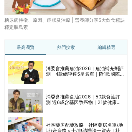
糖尿病特徵、原因、症狀及治療 | 營養師分享5大飲食秘訣
穩定胰島素
最高瀏覽
熱門搜索
編輯精選
消委會推薦魚油2026｜魚油補充劑評
測：4款總評達5星名單｜附1款國際
魚油標準5星認證 針對2毒物測試 均
通過消委會標準
消委會推薦食油2026｜50款食油評
測 近6成含基因致癌物｜21款健康煮
食油總評達5星滿分名單(初榨橄欖油/
橄欖油/牛油果油/米糠油/芥花籽油/花
生油等)
巾
社區藥房配藥攻略｜社區藥房名單/地
址/合資格人士/申請辦法一覽表｜社