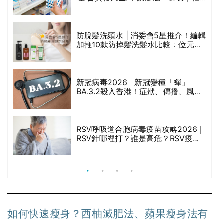
區藥房是甚麼？可以申請藥物資助計
劃？（持續更新）
防脫髮洗頭水 | 消委會5星推介！編輯
的
加推10款防掉髮洗髮水比較：位元
甲
堂、呂、PANTOGAR、純素有機、咖
啡因洗髮水
新冠病毒2026 | 新冠變種「蟬」
BA.3.2殺入香港！症狀、傳播、風險
禁
與預防方法一文睇
RSV呼吸道合胞病毒疫苗攻略2026｜
院
RSV針哪裡打？誰是高危？RSV疫苗
價
價錢比較、打針後反應處理/長者醫療
券資助
如何快速瘦身？西柚減肥法、蘋果瘦身法有