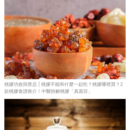
桃膠功效與禁忌 | 桃膠不能和什麼一起吃？桃膠哪裡買？2
款桃膠食譜推介！中醫拆解桃膠「真面目」
發燒/咳嗽/畏寒怕冷? 中醫推介4款感冒自療茶飲
最高瀏覽
熱門搜索
編輯精選