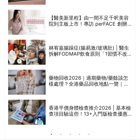
樣處理？全港藥品回收地點一覽｜屈
臣氏、萬寧、首衛、綠領行動等
香港平價身體檢查推介2026 | 基本檢
查項目驗這些！13+入門版檢查優惠
組合$550起
重要聲明：生活易會員於本網站內所發表的全部內容為即時更新，因此生活易不會預
先審查任何內容，並不會保證其準確性、完整性及質量。此外，會員所發表的全部內
容均屬個人意見，並不代表生活易之言論及立場。如從而引起任何損失或法律糾紛，
生活易概不負責。有關詳情請參閱生活易的免責聲明。
生活易服務範圍 ：
新婚
|
Anniversary
|
家庭
|
healthyD
|
健康網購
|
Digital
Solutions
使用條款
|
私隱聲明
|
免責聲明
|
聯絡我們
© ESD Services Limited 2000-2026