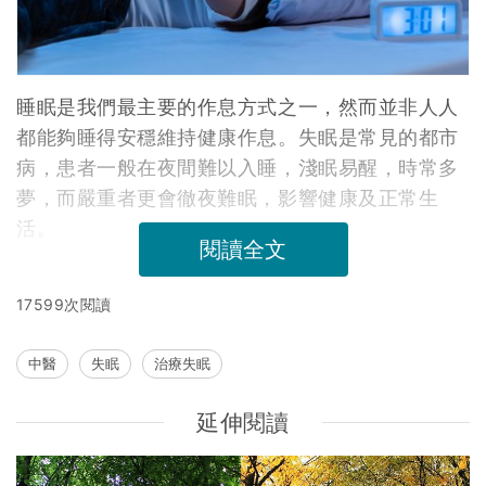
睡眠是我們最主要的作息方式之一，然而並非人人
都能夠睡得安穩維持健康作息。失眠是常見的都市
病，患者一般在夜間難以入睡，淺眠易醒，時常多
夢，而嚴重者更會徹夜難眠，影響健康及正常生
活。
閱讀全文
17599次閱讀
中醫
失眠
治療失眠
延伸閱讀