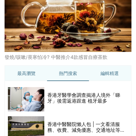
破
香港牙醫學會調查揭港人境外「睇
保
牙」後需返港跟進 植牙最多
香港中醫醫院懶人包 | 一文看清服
務、收費、減免優惠、交通地址等
(附預約連結+更多中醫診所資訊)
【醫美新里程】由一間不足千呎美容
院到主板上市！專訪 perFACE 創辦
人符芷晴：逆巿擴張，以人為本構建
醫美版圖
林宥嘉腸躁症(腸易激/玻璃肚) | 醫生
的
拆解FODMAP飲食原則「1習慣不改
甲
變，服藥難根治」
折
藥物回收2026｜過期藥物/藥餘該怎