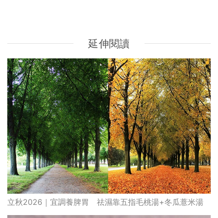
立秋2026｜宜調養脾胃 祛濕靠五指毛桃湯+冬瓜薏米湯