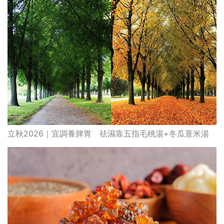
立秋2026｜宜調養脾胃 祛濕靠五指毛桃湯+冬瓜薏米湯