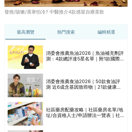
發燒/咳嗽/畏寒怕冷? 中醫推介4款感冒自療茶飲
最高瀏覽
熱門搜索
編輯精選
消委會推薦魚油2026｜魚油補充劑評
測：4款總評達5星名單｜附1款國際
魚油標準5星認證 針對2毒物測試 均
通過消委會標準
消委會推薦食油2026｜50款食油評
測 近6成含基因致癌物｜21款健康煮
食油總評達5星滿分名單(初榨橄欖油/
橄欖油/牛油果油/米糠油/芥花籽油/花
生油等)
巾
社區藥房配藥攻略｜社區藥房名單/地
址/合資格人士/申請辦法一覽表｜社
區藥房是甚麼？可以申請藥物資助計
劃？（持續更新）