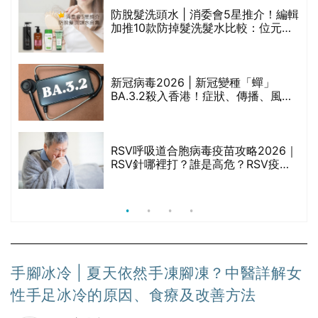
防脫髮洗頭水 | 消委會5星推介！編輯
的
加推10款防掉髮洗髮水比較：位元
甲
堂、呂、PANTOGAR、純素有機、咖
啡因洗髮水
新冠病毒2026 | 新冠變種「蟬」
BA.3.2殺入香港！症狀、傳播、風險
禁
與預防方法一文睇
RSV呼吸道合胞病毒疫苗攻略2026｜
院
RSV針哪裡打？誰是高危？RSV疫苗
價
價錢比較、打針後反應處理/長者醫療
券資助
手腳冰冷 | 夏天依然手凍腳凍？中醫詳解女
性手足冰冷的原因、食療及改善方法