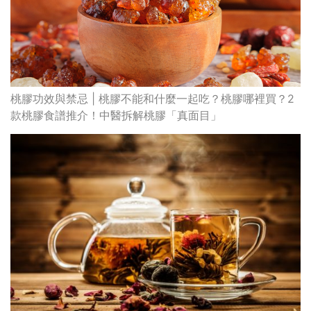
桃膠功效與禁忌 | 桃膠不能和什麼一起吃？桃膠哪裡買？2
款桃膠食譜推介！中醫拆解桃膠「真面目」