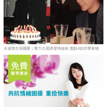
永遠懷念張國榮｜壓力大易誘發情緒病 盤點4款紓壓食物