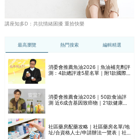
講座知多D：共抗情緒困擾 重拾快樂
最高瀏覽
熱門搜索
編輯精選
消委會推薦魚油2026｜魚油補充劑評
測：4款總評達5星名單｜附1款國際
魚油標準5星認證 針對2毒物測試 均
通過消委會標準
消委會推薦食油2026｜50款食油評
測 近6成含基因致癌物｜21款健康煮
食油總評達5星滿分名單(初榨橄欖油/
橄欖油/牛油果油/米糠油/芥花籽油/花
生油等)
巾
社區藥房配藥攻略｜社區藥房名單/地
址/合資格人士/申請辦法一覽表｜社
區藥房是甚麼？可以申請藥物資助計