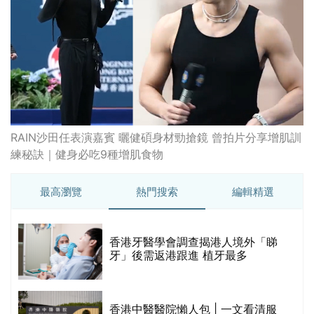
最高瀏覽
熱門搜索
編輯精選
破
香港牙醫學會調查揭港人境外「睇
保
牙」後需返港跟進 植牙最多
香港中醫醫院懶人包 | 一文看清服
務、收費、減免優惠、交通地址等
(附預約連結+更多中醫診所資訊)
【醫美新里程】由一間不足千呎美容
院到主板上市！專訪 perFACE 創辦
人符芷晴：逆巿擴張，以人為本構建
醫美版圖
林宥嘉腸躁症(腸易激/玻璃肚) | 醫生
的
拆解FODMAP飲食原則「1習慣不改
甲
變，服藥難根治」