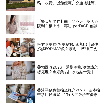
折
藥物回收2026｜過期藥物/藥餘該怎
樣處理？全港藥品回收地點一覽｜屈
臣氏、萬寧、首衛、綠領行動等
香港平價身體檢查推介2026 | 基本檢
查項目驗這些！13+入門版檢查優惠
組合$550起
重要聲明：生活易會員於本網站內所發表的全部內容為即時更新，因此生活易不會預
先審查任何內容，並不會保證其準確性、完整性及質量。此外，會員所發表的全部內
容均屬個人意見，並不代表生活易之言論及立場。如從而引起任何損失或法律糾紛，
生活易概不負責。有關詳情請參閱生活易的免責聲明。
生活易服務範圍 ：
新婚
|
Anniversary
|
家庭
|
healthyD
|
健康網購
|
Digital
Solutions