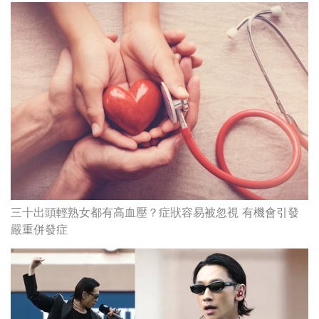
三十出頭輕熟女都有高血壓？症狀容易被忽視 有機會引發
嚴重併發症
RAIN沙田任表演嘉賓 曬健碩身材勁搶鏡 曾拍片分享增肌訓
練秘訣｜健身必吃9種增肌食物