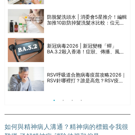
劃？（持續更新）
防脫髮洗頭水 | 消委會5星推介！編輯
的
加推10款防掉髮洗髮水比較：位元
甲
堂、呂、PANTOGAR、純素有機、咖
啡因洗髮水
新冠病毒2026 | 新冠變種「蟬」
BA.3.2殺入香港！症狀、傳播、風險
禁
與預防方法一文睇
RSV呼吸道合胞病毒疫苗攻略2026｜
院
RSV針哪裡打？誰是高危？RSV疫苗
價
價錢比較、打針後反應處理/長者醫療
券資助
如何與精神病人溝通？精神病的標籤令我很