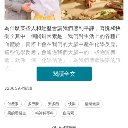
為什麼某些人和經歷會讓我們感到平靜，喜悅和快
樂？其中一個關鍵因素是，我們對生活上的各種正
面體驗，實際上會在我們的大腦中產生化學反應。
這些化學反應，會通過我們大腦中的一些物質傳
遞，就像一個「化學信使」，為我們傳遞快樂的訊
號。
閱讀全文
320059次閱讀
催產素
多巴胺
安多酚
快樂
情緒健康
梁婉珊醫生
精神科專科
血清素