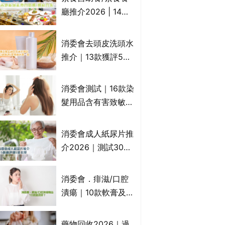
一文睇
廳推介2026 | 14間
香港新派法式/西式/
中式/印度/東南亞/港
消委會去頭皮洗頭水
式/Fusion素食齋菜
推介｜13款獲評5星
必試:樂園素食、無肉
推薦：施巴、
食、素年(持續更新)
KLORANE、沙宣、
消委會測試｜16款染
呂、LUX等上榜｜4
髮用品含有害致敏物
款含歐盟禁用成分吡
9款獲5星滿分推
硫鎓鋅！
介!50惠、Return回
消委會成人紙尿片推
本、Furnte、Rerise
介2026｜測試30款
紙尿片、紙尿褲、尿
滲墊防漏表現/回滲/
消委會．痱滋/口腔
化學物質檢測等｜5
潰瘍｜10款軟膏及啫
款總評達5星名單
喱凝膠邊款好？哪款
屬處方藥物？有哪些
藥物回收2026｜過