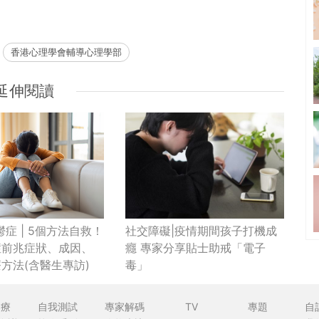
香港心理學會輔導心理學部
延伸閱讀
社交障礙|疫情期間孩子打機成
鬱症 | 5個方法自救！
癮 專家分享貼士助戒「電子
症前兆症狀、成因、
毒」
方法(含醫生專訪)
食療
自我測試
專家解碼
TV
專題
自