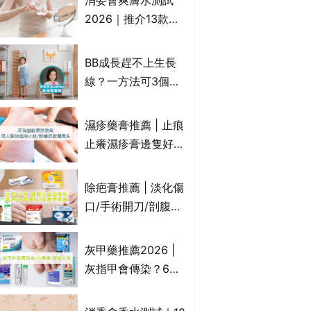
消委會爽膚水測試
情｜持續更新
2026｜推介13款總
評獲5星：
Cetaphil、The
BB成長趕不上生長
Ordinary、
線？一方法可3個月
CAUDALIE等｜9款
高3cm*？營養師：
爽膚水檢出致敏香料
懂得把握1歲起「長
濕疹藥膏推薦 | 止痕
高黃金期」
止癢濕疹膏邊隻好？
10款無類固醇濕疹藥
膏/濕疹膏 嬰兒BB濕
除疤膏推薦 | 淡化傷
疹皮膚適用！紓緩防
口/手術開刀/剖腹生
敏潤膚cream推介
產疤痕 5款好用除疤
(附外用類固醇成份
藥膏/除疤筆/除疤貼
灰甲藥推薦2026 |
一覽)
比較（消委會教揀選
灰指甲會傳染？6款
貼士+醫生拆解去疤
治療灰指甲外塗藥
原理）
膏/抗甲癬油劑的功