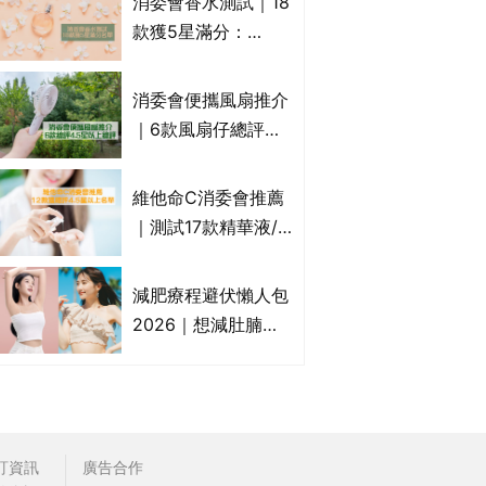
消委會香水測試｜18
效/價格比較：羅霉
款獲5星滿分：
樂(樂指利)/恢甲清/
GIORGIO
愛甲妥
ARMANI、Marks &
消委會便攜風扇推介
Spencer、CHANEL
｜6款風扇仔總評達
等｜2款含歐盟禁用
4.5星名單：無印良
物質 或干擾內分泌
品 MUJI、
維他命C消委會推薦
Francfranc、
｜測試17款精華液/
BRUNO等
美容液護膚品 12款
獲總評4.5星以上
減肥療程避伏懶人包
The Ordinary、
2026｜想減肚腩但
CLINIQUE上榜｜附
怕中伏？ALYSSA
完整名單
VS不良黑店5大手法
對比｜SLIMTONE減
肥療程效果如何？
訂資訊
廣告合作