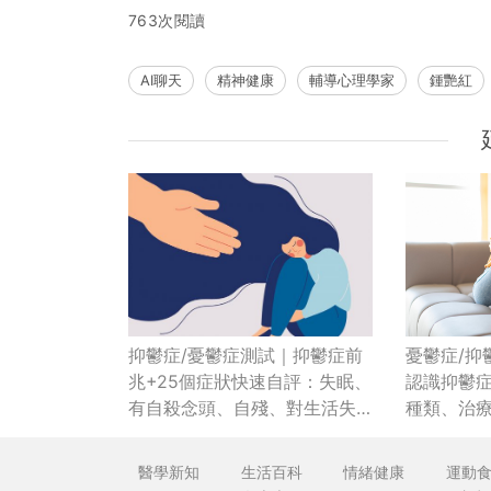
763次閱讀
AI聊天
精神健康
輔導心理學家
鍾艷紅
憂鬱症/抑
抑鬱症/憂鬱症測試｜抑鬱症前
認識抑鬱
兆+25個症狀快速自評：失眠、
種類、治療
有自殺念頭、自殘、對生活失
去興趣...
醫學新知
生活百科
情緒健康
運動