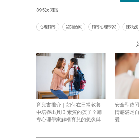
895次閱讀
心理輔導
認知治療
輔導心理學家
陳秋媛
育兒書推介｜如何在日常教養
安全型依
中培養出具IB 素質的孩子？輔
情感滿足自
導心理學家解構育兒的想像與
愛
現實