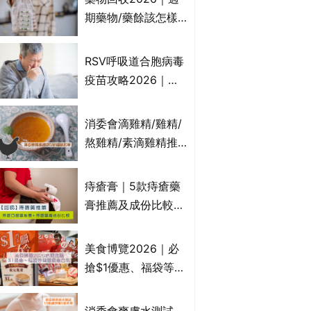
受關注成分？｜必知
期藥物/藥餘該怎樣
3大選購留意事項
處理？全港藥品回收
地點一覽｜屈臣氏、
RSV呼吸道合胞病毒
萬寧、首衛、綠領行
疫苗攻略2026｜
動等
RSV針哪裡打？誰是
高危？RSV疫苗價錢
消委會滴雞精/雞精/
比較、打針後反應處
熬雞精/素滴雞精推
理/長者醫療券資助
薦｜比較15款雞精 1
款含致癌物 9款總評
痔瘡膏｜5款痔瘡藥
達5星滿分名單 屈臣
膏推薦及成份比較
氏、老協珍、余仁
+痔瘡口服藥推薦！
生、樂道有上榜！
有效紓緩痔瘡疼痛痕
美食博覽2026｜必
癢｜附痔瘡成因及病
搶$1優惠、福袋等精
徵
選飲食優惠合集｜附
日期、官網及門票詳