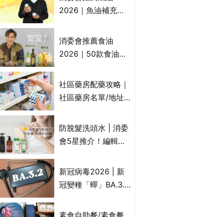
2026｜魚油補充劑
評測：4款總評達5星
名單｜附1款國際魚
消委會推薦食油
油標準5星認證 針對
2026｜50款食油評
2毒物測試 均通過
測 近6成含基因致癌
消委會標準
物｜21款健康煮食油
社區藥房配藥攻略｜
總評達5星滿分名單
社區藥房名單/地址/
(初榨橄欖油/橄欖油/
合資格人士/申請辦
牛油果油/米糠油/芥
法一覽表｜社區藥房
防脫髮洗頭水 | 消委
花籽油/花生油等)
是甚麼？可以申請藥
會5星推介！編輯加
物資助計劃？（持續
推10款防掉髮洗髮水
更新）
比較：位元堂、呂、
新冠病毒2026 | 新
PANTOGAR、純素
冠變種「蟬」BA.3.2
有機、咖啡因洗髮水
殺入香港！症狀、傳
播、風險與預防方法
素食自助餐/素食餐