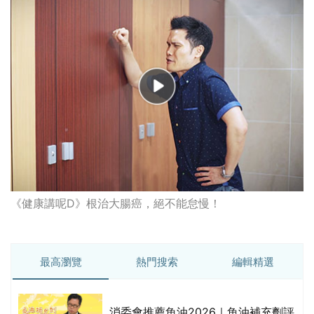
《健康講呢D》根治大腸癌，絕不能怠慢！
最高瀏覽
熱門搜索
編輯精選
消委會推薦魚油2026｜魚油補充劑評