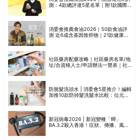
測：4款總評達5星名單｜附1款國際
魚油標準5星認證 針對2毒物測試 均
通過消委會標準
評
消委會推薦食油2026｜50款食油評
測 近6成含基因致癌物｜21款健康煮
食油總評達5星滿分名單(初榨橄欖油/
橄欖油/牛油果油/米糠油/芥花籽油/花
生油等)
社區藥房配藥攻略｜社區藥房名單/地
址/合資格人士/申請辦法一覽表｜社
禁
區藥房是甚麼？可以申請藥物資助計
劃？（持續更新）
防脫髮洗頭水 | 消委會5星推介！編輯
的
加推10款防掉髮洗髮水比較：位元
甲
堂、呂、PANTOGAR、純素有機、咖
啡因洗髮水
巾
新冠病毒2026 | 新冠變種「蟬」
BA.3.2殺入香港！症狀、傳播、風險
與預防方法一文睇