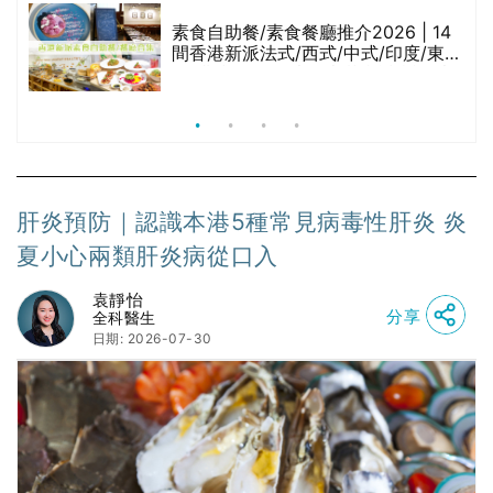
等
素食自助餐/素食餐廳推介2026 | 14
間香港新派法式/西式/中式/印度/東南
亞/港式/Fusion素食齋菜必試:樂園素
食、無肉食、素年(持續更新)
肝炎預防｜認識本港5種常見病毒性肝炎 炎
夏小心兩類肝炎病從口入
袁靜怡
分享
全科醫生
日期: 2026-07-30