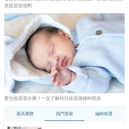
嬰兒疫苗需自費？一文了解幼兒疫苗接種時間表
最高瀏覽
熱門搜索
編輯精選
破
香港牙醫學會調查揭港人境外「睇
保
牙」後需返港跟進 植牙最多
香港中醫醫院懶人包 | 一文看清服
務、收費、減免優惠、交通地址等
(附預約連結+更多中醫診所資訊)
【醫美新里程】由一間不足千呎美容
院到主板上市！專訪 perFACE 創辦
人符芷晴：逆巿擴張，以人為本構建