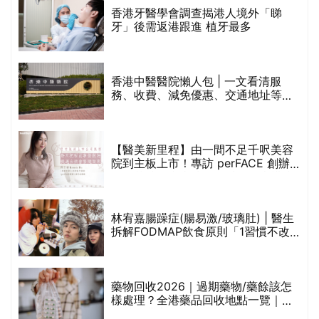
醫美版圖
林宥嘉腸躁症(腸易激/玻璃肚) | 醫生
的
拆解FODMAP飲食原則「1習慣不改
甲
變，服藥難根治」
折
藥物回收2026｜過期藥物/藥餘該怎
樣處理？全港藥品回收地點一覽｜屈
臣氏、萬寧、首衛、綠領行動等
香港平價身體檢查推介2026 | 基本檢
查項目驗這些！13+入門版檢查優惠
組合$550起
重要聲明：生活易會員於本網站內所發表的全部內容為即時更新，因此生活易不會預
先審查任何內容，並不會保證其準確性、完整性及質量。此外，會員所發表的全部內
容均屬個人意見，並不代表生活易之言論及立場。如從而引起任何損失或法律糾紛，
生活易概不負責。有關詳情請參閱生活易的免責聲明。