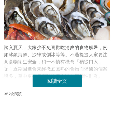
踏入夏天，大家少不免喜歡吃清爽的食物解暑，例
如冰鎮海鮮、沙律或刨冰等等。不過提提大家要注
意食物衛生安全，稍一不慎有機會「禍從口入」
呢！近期因進食未經徹底煮熟的食物而求醫的個案
增多，當中更有個案確診患上甲型病毒性肝炎。
閱讀全文
352次閱讀
延伸閱讀