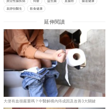
炎症性腸疾病
痔瘡
益生菌
直腸癌
腸道健康
袁靜怡醫生
飲食健康
延伸閱讀
大便有血很嚴重嗎？中醫解構內痔成因及改善3大關鍵