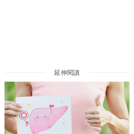
世界肝炎日｜甲型vs乙型vs丙型肝炎成因、病徵要知道！