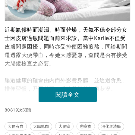
近期氣候時而潮濕、時而乾燥，天氣不穩令部分女
士因皮膚過敏問題而前來求診。當中Karlie不但受
皮膚問題困擾，同時亦受排便困難煎熬，問診期間
還透露大便帶血，令她大感憂慮，查問是否有接受
大腸鏡檢查之必要。
腸道健康的確會由內而外影響身體，並透過食慾、
排便習慣，乃至外觀，反映我們的健康狀況。
閱讀全文
80819次閱讀
大便有血
大腸瘜肉
大腸癌
憩室炎
消化道潰瘍