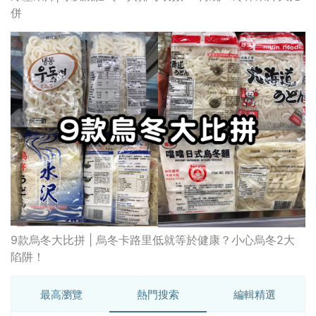
併
9款烏冬大比拼 | 烏冬卡路里低就等於健康？小心烏冬2大
陷阱！
最高瀏覽
熱門搜索
編輯精選