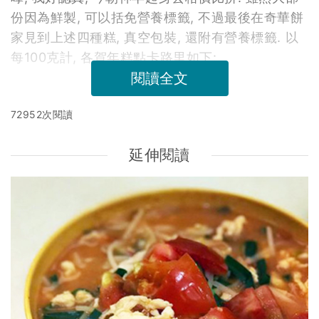
份因為鮮製, 可以括免營養標籤, 不過最後在奇華餅
家見到上述四種糕, 真空包裝, 還附有營養標籤. 以
每100克計, 各賀年糕點卡路里如下:
閱讀全文
72952次閱讀
延伸閱讀