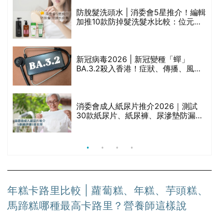
腩
防脫髮洗頭水 | 消委會5星推介！編輯
加推10款防掉髮洗髮水比較：位元
堂、呂、PANTOGAR、純素有機、咖
啡因洗髮水
｜
新冠病毒2026 | 新冠變種「蟬」
BA.3.2殺入香港！症狀、傳播、風險
療
與預防方法一文睇
消委會成人紙尿片推介2026｜測試
30款紙尿片、紙尿褲、尿滲墊防漏表
現/回滲/化學物質檢測等｜5款總評達
5星名單
年糕卡路里比較 | 蘿蔔糕、年糕、芋頭糕、
馬蹄糕哪種最高卡路里？營養師這樣說