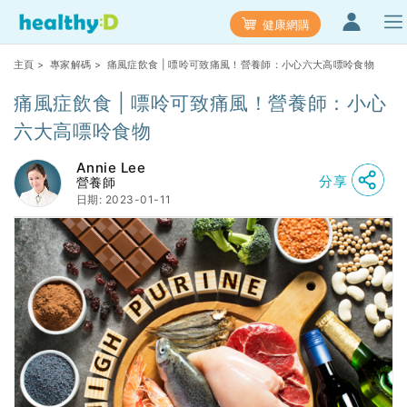
健康網購
主頁
>
專家解碼
> 痛風症飲食 | 嘌呤可致痛風！營養師：小心六大高嘌呤食物
痛風症飲食 | 嘌呤可致痛風！營養師：小心
六大高嘌呤食物
Annie Lee
分享
營養師
日期: 2023-01-11