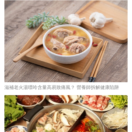
滋補老火湯嘌呤含量高易致痛風？ 營養師拆解健康陷阱