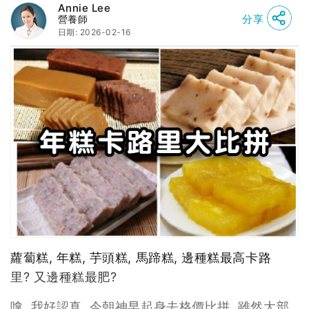
Annie Lee
分享
營養師
日期: 2026-02-16
蘿蔔糕, 年糕, 芋頭糕, 馬蹄糕, 邊種糕最高卡路
里? 又邊種糕最肥?
嗱, 我好認真, 今朝神早起身去格價比拼. 雖然大部