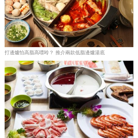
打邊爐怕高脂高嘌呤？ 推介兩款低脂邊爐湯底