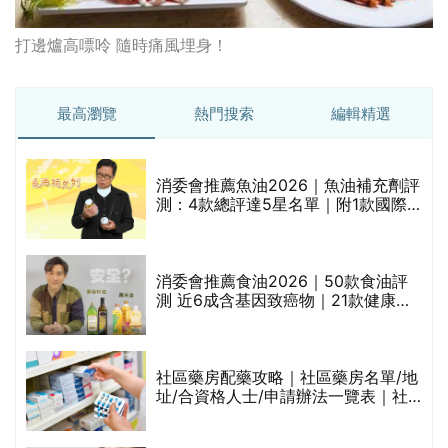
打邊爐高嘌呤 隨時痛風埋身！
最高瀏覽
熱門搜索
編輯精選
消委會推薦魚油2026｜魚油補充劑評
的
測：4款總評達5星名單｜附1款國際
甲
魚油標準5星認證 針對2毒物測試 均
通過消委會標準
消委會推薦食油2026｜50款食油評
測 近6成含基因致癌物｜21款健康煮
禁
食油總評達5星滿分名單(初榨橄欖油/
橄欖油/牛油果油/米糠油/芥花籽油/花
生油等)
社區藥房配藥攻略｜社區藥房名單/地
址/合資格人士/申請辦法一覽表｜社
區藥房是甚麼？可以申請藥物資助計
劃？（持續更新）