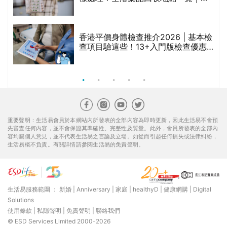
臣氏、萬寧、首衛、綠領行動等
香港平價身體檢查推介2026 | 基本檢
查項目驗這些！13+入門版檢查優惠
組合$550起
重要聲明：生活易會員於本網站內所發表的全部內容為即時更新，因此生活易不會預
先審查任何內容，並不會保證其準確性、完整性及質量。此外，會員所發表的全部內
容均屬個人意見，並不代表生活易之言論及立場。如從而引起任何損失或法律糾紛，
生活易概不負責。有關詳情請參閱生活易的免責聲明。
生活易服務範圍 ：
新婚
|
Anniversary
|
家庭
|
healthyD
|
健康網購
|
Digital
Solutions
使用條款
|
私隱聲明
|
免責聲明
|
聯絡我們
© ESD Services Limited 2000-2026