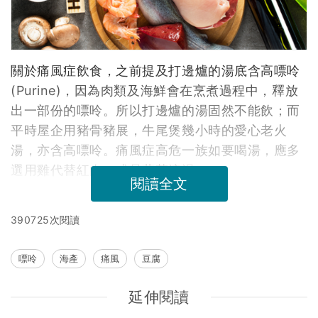
關於痛風症飲食，之前提及打邊爐的湯底含高嘌呤
(Purine)，因為肉類及海鮮會在烹煮過程中，釋放
出一部份的嘌呤。所以打邊爐的湯固然不能飲；而
平時屋企用豬骨豬展，牛尾煲幾小時的愛心老火
湯，亦含高嘌呤。痛風症高危一族如要喝湯，應多
選用雞代替紅肉，或是蔬菜滾湯。
閱讀全文
390725次閱讀
嘌呤
海產
痛風
豆腐
延伸閱讀