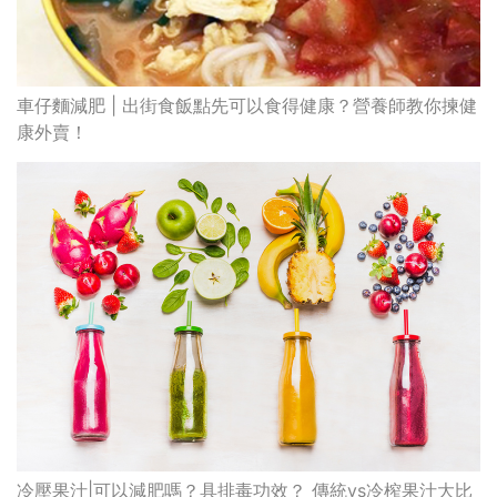
車仔麵減肥 | 出街食飯點先可以食得健康？營養師教你揀健
康外賣！
冷壓果汁|可以減肥嗎？具排毒功效？ 傳統vs冷榨果汁大比