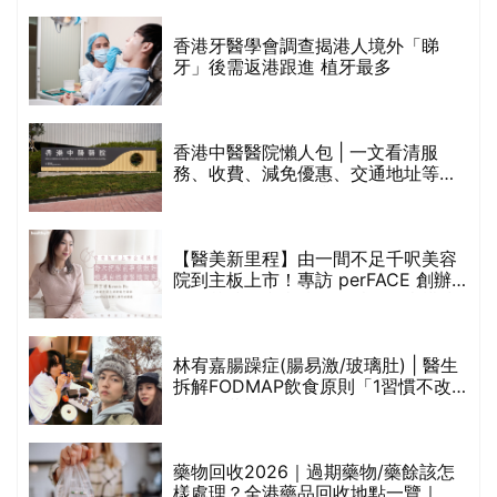
破
香港牙醫學會調查揭港人境外「睇
保
牙」後需返港跟進 植牙最多
香港中醫醫院懶人包 | 一文看清服
務、收費、減免優惠、交通地址等
(附預約連結+更多中醫診所資訊)
【醫美新里程】由一間不足千呎美容
院到主板上市！專訪 perFACE 創辦
人符芷晴：逆巿擴張，以人為本構建
醫美版圖
林宥嘉腸躁症(腸易激/玻璃肚) | 醫生
的
拆解FODMAP飲食原則「1習慣不改
甲
變，服藥難根治」
折
藥物回收2026｜過期藥物/藥餘該怎
樣處理？全港藥品回收地點一覽｜屈