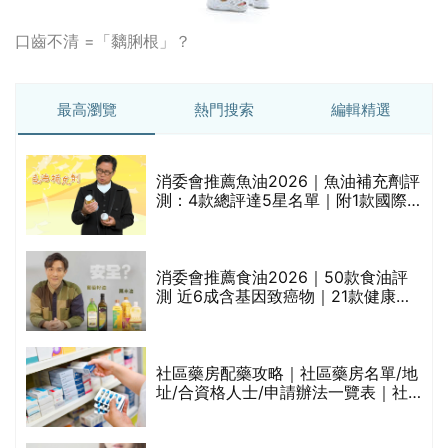
口齒不清 =「黐脷根」？
最高瀏覽
熱門搜索
編輯精選
消委會推薦魚油2026｜魚油補充劑評
測：4款總評達5星名單｜附1款國際
魚油標準5星認證 針對2毒物測試 均
通過消委會標準
消委會推薦食油2026｜50款食油評
的
測 近6成含基因致癌物｜21款健康煮
甲
食油總評達5星滿分名單(初榨橄欖油/
橄欖油/牛油果油/米糠油/芥花籽油/花
生油等)
社區藥房配藥攻略｜社區藥房名單/地
址/合資格人士/申請辦法一覽表｜社
禁
區藥房是甚麼？可以申請藥物資助計
劃？（持續更新）