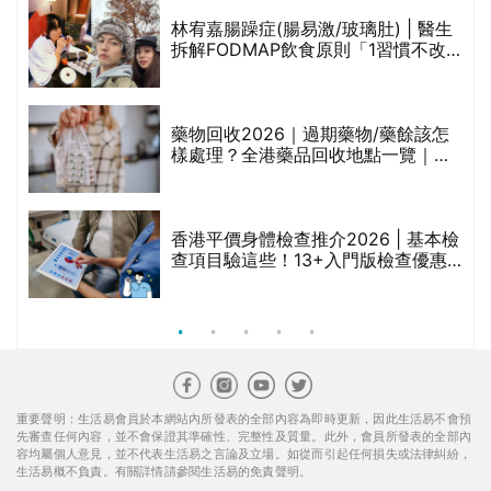
林宥嘉腸躁症(腸易激/玻璃肚) | 醫生
的
拆解FODMAP飲食原則「1習慣不改
甲
變，服藥難根治」
折
藥物回收2026｜過期藥物/藥餘該怎
樣處理？全港藥品回收地點一覽｜屈
臣氏、萬寧、首衛、綠領行動等
香港平價身體檢查推介2026 | 基本檢
查項目驗這些！13+入門版檢查優惠
組合$550起
重要聲明：生活易會員於本網站內所發表的全部內容為即時更新，因此生活易不會預
先審查任何內容，並不會保證其準確性、完整性及質量。此外，會員所發表的全部內
容均屬個人意見，並不代表生活易之言論及立場。如從而引起任何損失或法律糾紛，
生活易概不負責。有關詳情請參閱生活易的免責聲明。