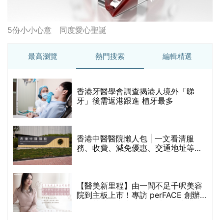
5份小小心意 同度愛心聖誕
最高瀏覽
熱門搜索
編輯精選
破
香港牙醫學會調查揭港人境外「睇
保
牙」後需返港跟進 植牙最多
香港中醫醫院懶人包 | 一文看清服
務、收費、減免優惠、交通地址等
(附預約連結+更多中醫診所資訊)
【醫美新里程】由一間不足千呎美容
院到主板上市！專訪 perFACE 創辦
人符芷晴：逆巿擴張，以人為本構建
醫美版圖