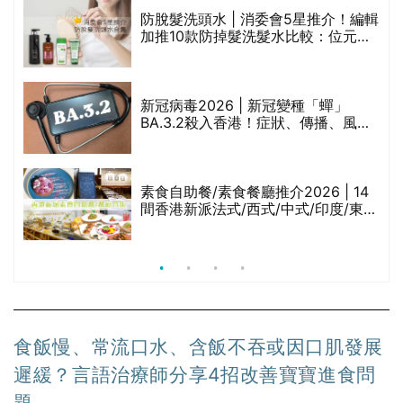
評
防脫髮洗頭水 | 消委會5星推介！編輯
加推10款防掉髮洗髮水比較：位元
堂、呂、PANTOGAR、純素有機、咖
啡因洗髮水
新冠病毒2026 | 新冠變種「蟬」
BA.3.2殺入香港！症狀、傳播、風險
與預防方法一文睇
腩
素食自助餐/素食餐廳推介2026 | 14
間香港新派法式/西式/中式/印度/東南
亞/港式/Fusion素食齋菜必試:樂園素
食、無肉食、素年(持續更新)
食飯慢、常流口水、含飯不吞或因口肌發展
遲緩？言語治療師分享4招改善寶寶進食問
題