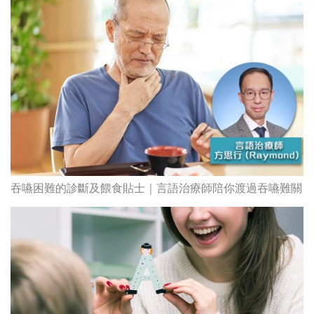
吞嚥困難的診斷及餵食貼士｜言語治療師陪你渡過吞嚥難關