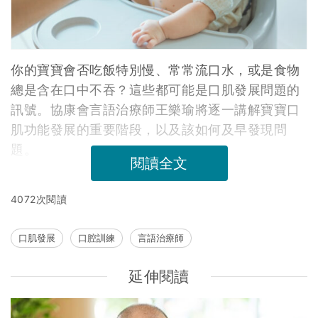
你的寶寶會否吃飯特別慢、常常流口水，或是食物
總是含在口中不吞？這些都可能是口肌發展問題的
訊號。協康會言語治療師王樂瑜將逐一講解寶寶口
肌功能發展的重要階段，以及該如何及早發現問
題。
閱讀全文
4072次閱讀
口肌發展
口腔訓練
言語治療師
延伸閱讀