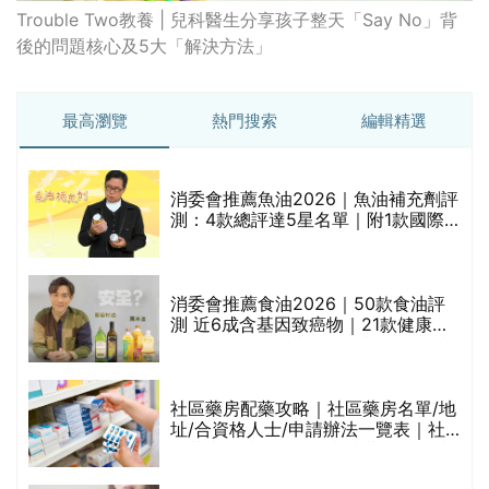
Trouble Two教養 | 兒科醫生分享孩子整天「Say No」背
後的問題核心及5大「解決方法」
最高瀏覽
熱門搜索
編輯精選
消委會推薦魚油2026｜魚油補充劑評
測：4款總評達5星名單｜附1款國際
魚油標準5星認證 針對2毒物測試 均
通過消委會標準
評
消委會推薦食油2026｜50款食油評
測 近6成含基因致癌物｜21款健康煮
食油總評達5星滿分名單(初榨橄欖油/
橄欖油/牛油果油/米糠油/芥花籽油/花
生油等)
社區藥房配藥攻略｜社區藥房名單/地
址/合資格人士/申請辦法一覽表｜社
禁
區藥房是甚麼？可以申請藥物資助計
劃？（持續更新）