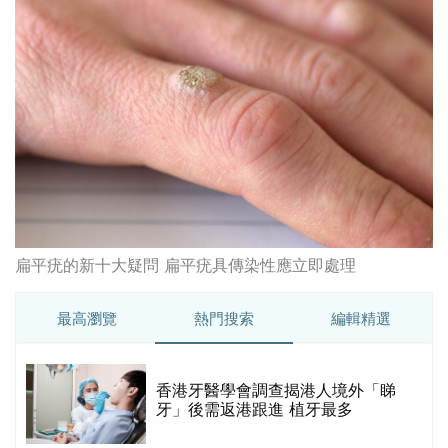
扁平疣的新十大疑問 扁平疣具傳染性應立即處理
最高瀏覽
熱門搜索
編輯精選
破
香港牙醫學會調查揭港人境外「睇
保
牙」後需返港跟進 植牙最多