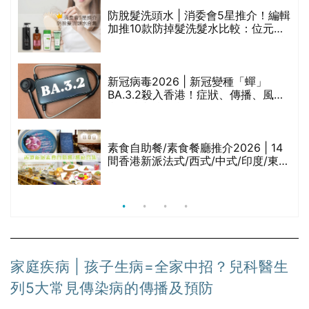
防脫髮洗頭水 | 消委會5星推介！編輯
的
加推10款防掉髮洗髮水比較：位元
甲
堂、呂、PANTOGAR、純素有機、咖
啡因洗髮水
巾
新冠病毒2026 | 新冠變種「蟬」
BA.3.2殺入香港！症狀、傳播、風險
與預防方法一文睇
等
素食自助餐/素食餐廳推介2026 | 14
間香港新派法式/西式/中式/印度/東南
亞/港式/Fusion素食齋菜必試:樂園素
食、無肉食、素年(持續更新)
家庭疾病 | 孩子生病=全家中招？兒科醫生
列5大常見傳染病的傳播及預防