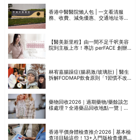
香港中醫醫院懶人包 | 一文看清服
務、收費、減免優惠、交通地址等
(附預約連結+更多中醫診所資訊)
【醫美新里程】由一間不足千呎美容
院到主板上市！專訪 perFACE 創辦
人符芷晴：逆巿擴張，以人為本構建
醫美版圖
林宥嘉腸躁症(腸易激/玻璃肚) | 醫生
的
拆解FODMAP飲食原則「1習慣不改
甲
變，服藥難根治」
折
藥物回收2026｜過期藥物/藥餘該怎
樣處理？全港藥品回收地點一覽｜屈
臣氏、萬寧、首衛、綠領行動等
香港平價身體檢查推介2026 | 基本檢
查項目驗這些！13+入門版檢查優惠