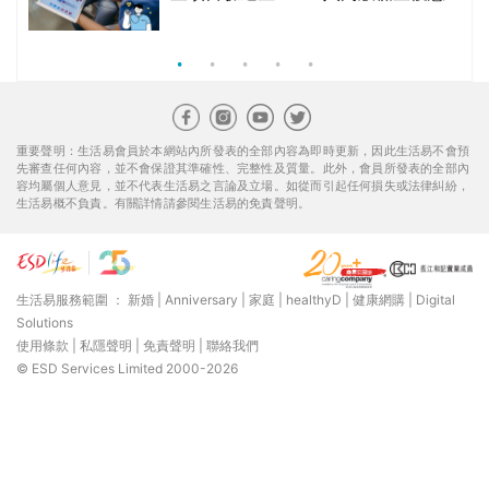
組合$550起
重要聲明：生活易會員於本網站內所發表的全部內容為即時更新，因此生活易不會預
先審查任何內容，並不會保證其準確性、完整性及質量。此外，會員所發表的全部內
容均屬個人意見，並不代表生活易之言論及立場。如從而引起任何損失或法律糾紛，
生活易概不負責。有關詳情請參閱生活易的免責聲明。
生活易服務範圍 ：
新婚
|
Anniversary
|
家庭
|
healthyD
|
健康網購
|
Digital
Solutions
使用條款
|
私隱聲明
|
免責聲明
|
聯絡我們
© ESD Services Limited 2000-2026