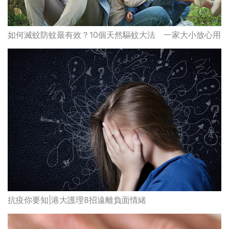
如何滅蚊防蚊最有效？10個天然驅蚊大法 一家大小放心用
抗疫你要知|港大護理8招遠離負面情緒⠀