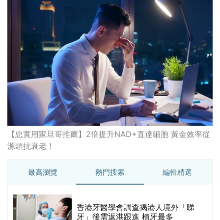
【忠實用家旦哥推薦】2倍提升NAD+直達細胞 黃金效率從
源頭抗衰老！
最高瀏覽
熱門搜索
編輯精選
破
香港牙醫學會調查揭港人境外「睇
保
牙」後需返港跟進 植牙最多