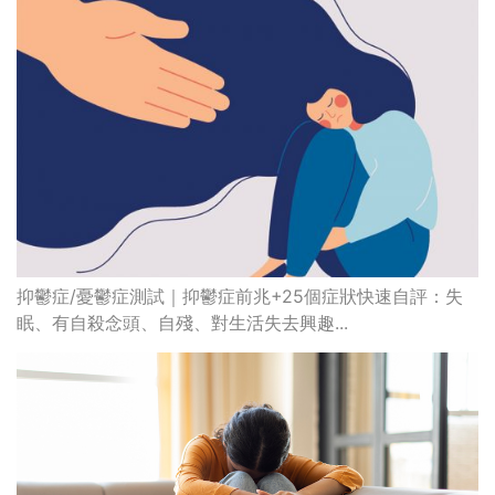
抑鬱症/憂鬱症測試｜抑鬱症前兆+25個症狀快速自評：失
眠、有自殺念頭、自殘、對生活失去興趣...