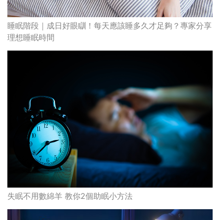
睡眠階段｜成日好眼瞓！每天應該睡多久才足夠？專家分享
理想睡眠時間
失眠不用數綿羊 教你2個助眠小方法