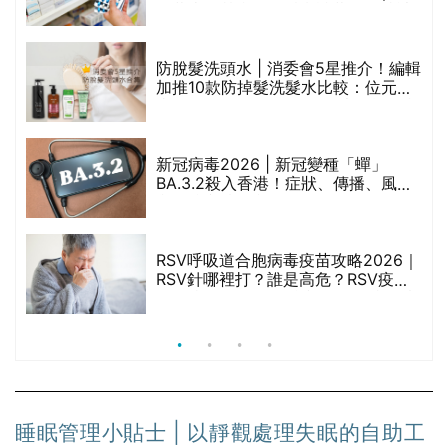
區藥房是甚麼？可以申請藥物資助計
劃？（持續更新）
防脫髮洗頭水 | 消委會5星推介！編輯
的
加推10款防掉髮洗髮水比較：位元
甲
堂、呂、PANTOGAR、純素有機、咖
啡因洗髮水
新冠病毒2026 | 新冠變種「蟬」
BA.3.2殺入香港！症狀、傳播、風險
禁
與預防方法一文睇
RSV呼吸道合胞病毒疫苗攻略2026｜
院
RSV針哪裡打？誰是高危？RSV疫苗
價
價錢比較、打針後反應處理/長者醫療
券資助
睡眠管理小貼士 | 以靜觀處理失眠的自助工