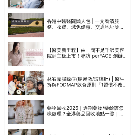
香港中醫醫院懶人包 | 一文看清服
務、收費、減免優惠、交通地址等
(附預約連結+更多中醫診所資訊)
【醫美新里程】由一間不足千呎美容
院到主板上市！專訪 perFACE 創辦
人符芷晴：逆巿擴張，以人為本構建
醫美版圖
林宥嘉腸躁症(腸易激/玻璃肚) | 醫生
的
拆解FODMAP飲食原則「1習慣不改
甲
變，服藥難根治」
折
藥物回收2026｜過期藥物/藥餘該怎
樣處理？全港藥品回收地點一覽｜屈
臣氏、萬寧、首衛、綠領行動等