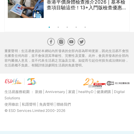
香港平價身體檢查推介2026 | 基本檢
查項目驗這些！13+入門版檢查優惠
組合$550起
重要聲明：生活易會員於本網站內所發表的全部內容為即時更新，因此生活易不會預
先審查任何內容，並不會保證其準確性、完整性及質量。此外，會員所發表的全部內
容均屬個人意見，並不代表生活易之言論及立場。如從而引起任何損失或法律糾紛，
生活易概不負責。有關詳情請參閱生活易的免責聲明。
生活易服務範圍 ：
新婚
|
Anniversary
|
家庭
|
healthyD
|
健康網購
|
Digital
Solutions
使用條款
|
私隱聲明
|
免責聲明
|
聯絡我們
© ESD Services Limited 2000-2026