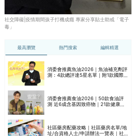
社交障礙|疫情期間孩子打機成癮 專家分享貼士助戒「電子
毒」
最高瀏覽
熱門搜索
編輯精選
消委會推薦魚油2026｜魚油補充劑評
測：4款總評達5星名單｜附1款國際
魚油標準5星認證 針對2毒物測試 均
通過消委會標準
消委會推薦食油2026｜50款食油評
測 近6成含基因致癌物｜21款健康煮
食油總評達5星滿分名單(初榨橄欖油/
橄欖油/牛油果油/米糠油/芥花籽油/花
生油等)
巾
社區藥房配藥攻略｜社區藥房名單/地
址/合資格人士/申請辦法一覽表｜社