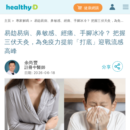
健康網購
主頁
>
專家解碼
> 易攰易病、鼻敏感、經痛、手腳冰冷？ 把握三伏天灸，為免疫
力提前「打底」迎戰流感高峰
易攰易病、鼻敏感、經痛、手腳冰冷？ 把握
三伏天灸，為免疫力提前「打底」迎戰流感
高峰
余尚豐
分享
註冊中醫師
日期: 2026-06-18