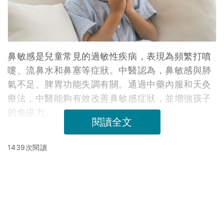
1439次閱讀
延伸閱讀
壓力型胃痛治療 | 37歲港男半年反覆胃痛體重急跌！中醫列
6類食物不宜多吃