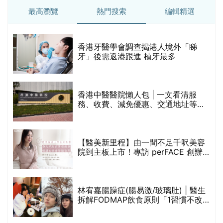
香港平價身體檢查推介2026 | 基本檢
查項目驗這些！13+入門版檢查優惠
組合$550起
重要聲明：生活易會員於本網站內所發表的全部內容為即時更新，因此生活易不會預
先審查任何內容，並不會保證其準確性、完整性及質量。此外，會員所發表的全部內
容均屬個人意見，並不代表生活易之言論及立場。如從而引起任何損失或法律糾紛，
生活易概不負責。有關詳情請參閱生活易的免責聲明。
生活易服務範圍 ：
新婚
|
Anniversary
|
家庭
|
healthyD
|
健康網購
|
Digital
Solutions
使用條款
|
私隱聲明
|
免責聲明
|
聯絡我們
© ESD Services Limited 2000-2026