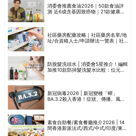
啡因洗髮水
巾
新冠病毒2026 | 新冠變種「蟬」
BA.3.2殺入香港！症狀、傳播、風險
與預防方法一文睇
等
素食自助餐/素食餐廳推介2026 | 14
間香港新派法式/西式/中式/印度/東南
亞/港式/Fusion素食齋菜必試:樂園素
食、無肉食、素年(持續更新)
鼻敏感解決方法 | 天灸有效？中醫：16歲前
處理可望斷尾
余尚豐
分享
註冊中醫師
日期: 2026-06-13