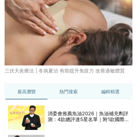
最高瀏覽
熱門搜索
編輯精選
消委會推薦魚油2026｜魚油補充劑評
測：4款總評達5星名單｜附1款國際
魚油標準5星認證 針對2毒物測試 均
通過消委會標準
評
消委會推薦食油2026｜50款食油評
測 近6成含基因致癌物｜21款健康煮
食油總評達5星滿分名單(初榨橄欖油/
橄欖油/牛油果油/米糠油/芥花籽油/花
生油等)
社區藥房配藥攻略｜社區藥房名單/地
址/合資格人士/申請辦法一覽表｜社
禁
區藥房是甚麼？可以申請藥物資助計
劃？（持續更新）
防脫髮洗頭水 | 消委會5星推介！編輯
的
加推10款防掉髮洗髮水比較：位元
甲
堂、呂、PANTOGAR、純素有機、咖