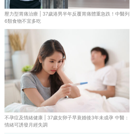
破
香港牙醫學會調查揭港人境外「睇
保
牙」後需返港跟進 植牙最多
香港中醫醫院懶人包 | 一文看清服
務、收費、減免優惠、交通地址等
(附預約連結+更多中醫診所資訊)
【醫美新里程】由一間不足千呎美容
院到主板上市！專訪 perFACE 創辦
人符芷晴：逆巿擴張，以人為本構建
醫美版圖
林宥嘉腸躁症(腸易激/玻璃肚) | 醫生
的
拆解FODMAP飲食原則「1習慣不改
甲
變，服藥難根治」
折
藥物回收2026｜過期藥物/藥餘該怎
樣處理？全港藥品回收地點一覽｜屈
臣氏、萬寧、首衛、綠領行動等