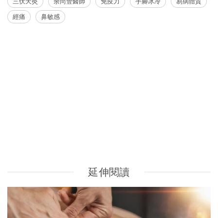
三伏天灸
余尚豐醫師
免疫力
手腳冰冷
易病體質
經痛
鼻敏感
延伸閱讀
三伏天灸療法 | 冬病夏治 有助提升免疫力 改善過敏體質