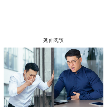
不孕症及情緒健康 | 37歲女卵子早衰婚後3年未成孕 中醫：
情緒可誘發月經失調
最高瀏覽
熱門搜索
編輯精選