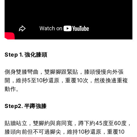
Step 1. 強化膝頭
側身雙膝彎曲，雙腳腳跟緊貼，膝頭慢慢向外張
開，維持5至10秒還原，重覆10次，然後換邊重複
動作。
Step2. 半蹲強膝
貼牆站立，雙腳約與肩同寬，蹲下約45度至60度，
膝頭向前但不可過腳尖，維持10秒還原，重覆10