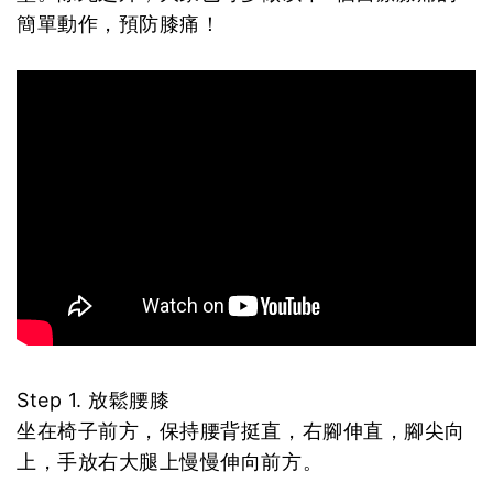
簡單動作，預防膝痛！
Step 1. 放鬆腰膝
坐在椅子前方，保持腰背挺直，右腳伸直，腳尖向
上，手放右大腿上慢慢伸向前方。