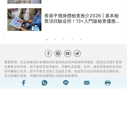
香港平價身體檢查推介2026 | 基本檢
查項目驗這些！13+入門版檢查優惠
組合$550起
重要聲明：生活易會員於本網站內所發表的全部內容為即時更新，因此生活易不會預
先審查任何內容，並不會保證其準確性、完整性及質量。此外，會員所發表的全部內
容均屬個人意見，並不代表生活易之言論及立場。如從而引起任何損失或法律糾紛，
生活易概不負責。有關詳情請參閱生活易的免責聲明。
生活易服務範圍 ：
新婚
|
Anniversary
|
家庭
|
healthyD
|
健康網購
|
Digital
Solutions
使用條款
|
私隱聲明
|
免責聲明
|
聯絡我們
© ESD Services Limited 2000-2026