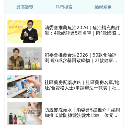
最高瀏覽
熱門搜索
編輯精選
消委會推薦魚油2026｜魚油補充劑評
測：4款總評達5星名單｜附1款國際
魚油標準5星認證 針對2毒物測試 均
通過消委會標準
評
消委會推薦食油2026｜50款食油評
測 近6成含基因致癌物｜21款健康煮
食油總評達5星滿分名單(初榨橄欖油/
橄欖油/牛油果油/米糠油/芥花籽油/花
生油等)
社區藥房配藥攻略｜社區藥房名單/地
址/合資格人士/申請辦法一覽表｜社
禁
區藥房是甚麼？可以申請藥物資助計
劃？（持續更新）
防脫髮洗頭水 | 消委會5星推介！編輯
的
加推10款防掉髮洗髮水比較：位元
甲
堂、呂、PANTOGAR、純素有機、咖
啡因洗髮水