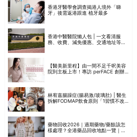
破
香港牙醫學會調查揭港人境外「睇
保
牙」後需返港跟進 植牙最多
香港中醫醫院懶人包 | 一文看清服
務、收費、減免優惠、交通地址等
(附預約連結+更多中醫診所資訊)
【醫美新里程】由一間不足千呎美容
院到主板上市！專訪 perFACE 創辦
人符芷晴：逆巿擴張，以人為本構建
醫美版圖
林宥嘉腸躁症(腸易激/玻璃肚) | 醫生
的
拆解FODMAP飲食原則「1習慣不改
甲
變，服藥難根治」
折
藥物回收2026｜過期藥物/藥餘該怎
樣處理？全港藥品回收地點一覽｜屈
臣氏、萬寧、首衛、綠領行動等