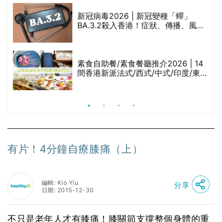
巾
新冠病毒2026 | 新冠變種「蟬」
BA.3.2殺入香港！症狀、傳播、風險
與預防方法一文睇
等
素食自助餐/素食餐廳推介2026 | 14
間香港新派法式/西式/中式/印度/東南
亞/港式/Fusion素食齋菜必試:樂園素
食、無肉食、素年(持續更新)
有片！4分鐘自療膝痛（上）
編輯: Kio Yiu
分享
日期: 2015-12-30
不只是老年人才有膝痛！膝關節支撐整個身體的重