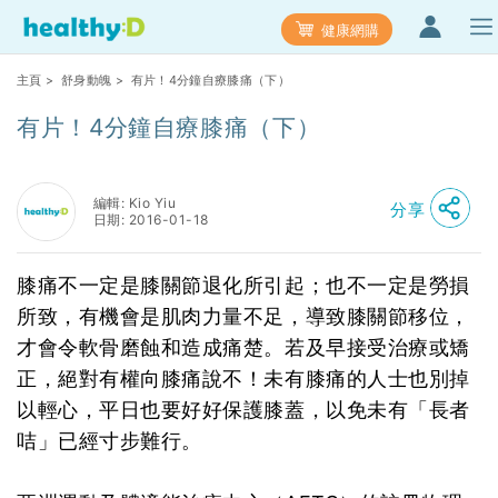
健康網購
主頁
>
舒身動魄
> 有片！4分鐘自療膝痛（下）
有片！4分鐘自療膝痛（下）
編輯: Kio Yiu
分享
日期: 2016-01-18
膝痛不一定是膝關節退化所引起；也不一定是勞損
所致，有機會是肌肉力量不足，導致膝關節移位，
才會令軟骨磨蝕和造成痛楚。若及早接受治療或矯
正，絕對有權向膝痛說不！未有膝痛的人士也別掉
以輕心，平日也要好好保護膝蓋，以免未有「長者
咭」已經寸步難行。