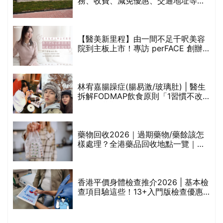
務、收費、減免優惠、交通地址等
(附預約連結+更多中醫診所資訊)
【醫美新里程】由一間不足千呎美容
院到主板上市！專訪 perFACE 創辦
人符芷晴：逆巿擴張，以人為本構建
醫美版圖
林宥嘉腸躁症(腸易激/玻璃肚) | 醫生
的
拆解FODMAP飲食原則「1習慣不改
甲
變，服藥難根治」
折
藥物回收2026｜過期藥物/藥餘該怎
樣處理？全港藥品回收地點一覽｜屈
臣氏、萬寧、首衛、綠領行動等
香港平價身體檢查推介2026 | 基本檢
查項目驗這些！13+入門版檢查優惠
組合$550起