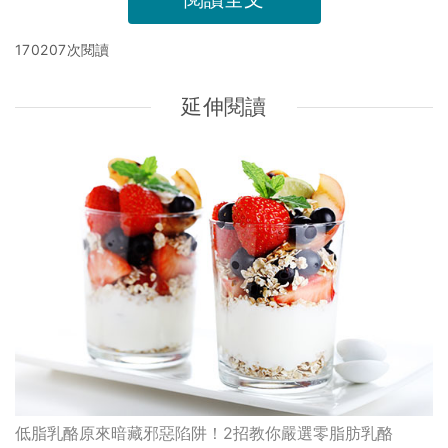
170207次閱讀
延伸閱讀
低脂乳酪原來暗藏邪惡陷阱！2招教你嚴選零脂肪乳酪