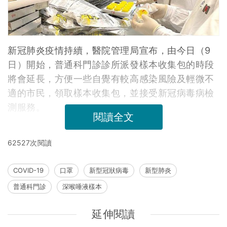
新冠肺炎疫情持續，醫院管理局宣布，由今日（9
日）開始，普通科門診診所派發樣本收集包的時段
將會延長，方便一些自覺有較高感染風險及輕微不
適的市民，領取樣本收集包，並接受新冠病毒病檢
測服務。
閱讀全文
62527次閱讀
COVID-19
口罩
新型冠狀病毒
新型肺炎
普通科門診
深喉唾液樣本
延伸閱讀