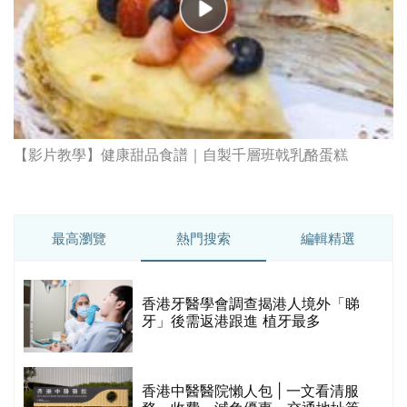
【影片教學】健康甜品食譜｜自製千層班戟乳酪蛋糕
最高瀏覽
熱門搜索
編輯精選
破
香港牙醫學會調查揭港人境外「睇
保
牙」後需返港跟進 植牙最多
香港中醫醫院懶人包 | 一文看清服