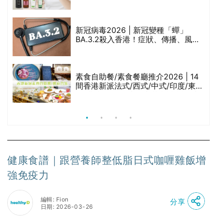
堂、呂、PANTOGAR、純素有機、咖
啡因洗髮水
新冠病毒2026 | 新冠變種「蟬」
BA.3.2殺入香港！症狀、傳播、風險
與預防方法一文睇
腩
素食自助餐/素食餐廳推介2026 | 14
間香港新派法式/西式/中式/印度/東南
亞/港式/Fusion素食齋菜必試:樂園素
食、無肉食、素年(持續更新)
健康食譜｜跟營養師整低脂日式咖喱雞飯增
強免疫力
編輯: Fion
分享
日期: 2026-03-26