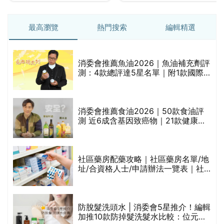
最高瀏覽
熱門搜索
編輯精選
消委會推薦魚油2026｜魚油補充劑評
測：4款總評達5星名單｜附1款國際
魚油標準5星認證 針對2毒物測試 均
通過消委會標準
消委會推薦食油2026｜50款食油評
的
測 近6成含基因致癌物｜21款健康煮
甲
食油總評達5星滿分名單(初榨橄欖油/
橄欖油/牛油果油/米糠油/芥花籽油/花
生油等)
社區藥房配藥攻略｜社區藥房名單/地
址/合資格人士/申請辦法一覽表｜社
禁
區藥房是甚麼？可以申請藥物資助計
劃？（持續更新）
評
防脫髮洗頭水 | 消委會5星推介！編輯
加推10款防掉髮洗髮水比較：位元