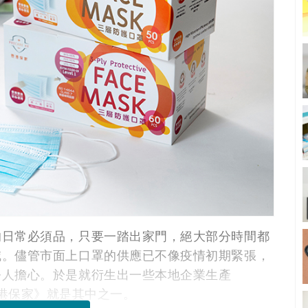
的日常必須品，只要一踏出家門，絕大部分時間都
減。儘管市面上口罩的供應已不像疫情初期緊張，
令人擔心。於是就衍生出一些本地企業生產
，《香港保家》就是其中之一。