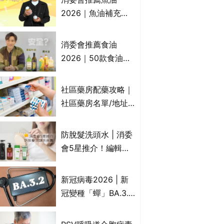
2026｜魚油補充劑
評測：4款總評達5星
名單｜附1款國際魚
消委會推薦食油
油標準5星認證 針對
2026｜50款食油評
2毒物測試 均通過
測 近6成含基因致癌
消委會標準
物｜21款健康煮食油
社區藥房配藥攻略｜
總評達5星滿分名單
社區藥房名單/地址/
(初榨橄欖油/橄欖油/
合資格人士/申請辦
牛油果油/米糠油/芥
法一覽表｜社區藥房
防脫髮洗頭水 | 消委
花籽油/花生油等)
是甚麼？可以申請藥
會5星推介！編輯加
物資助計劃？（持續
推10款防掉髮洗髮水
更新）
比較：位元堂、呂、
新冠病毒2026 | 新
PANTOGAR、純素
冠變種「蟬」BA.3.2
有機、咖啡因洗髮水
殺入香港！症狀、傳
播、風險與預防方法