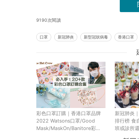
9190次閱讀
口罩
新冠肺炎
新型冠狀病毒
香港口罩
新冠肺炎｜
彩色口罩訂購｜香港口罩品牌
排行榜 食
2022 Watsons口罩/Good
班或診所
Mask/MaskOn/Banitore彩
色、圖案款式任配搭（持續更