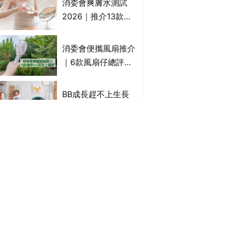
消委會爽膚水測試
癢｜附痔瘡成因及病
2026｜推介13款總
徵
評獲5星：
Cetaphil、The
消委會便攜風扇推介
Ordinary、
｜6款風扇仔總評達
CAUDALIE等｜9款
4.5星名單：無印良
爽膚水檢出致敏香料
品 MUJI、
BB成長趕不上生長
Francfranc、
線？一方法可3個月
BRUNO等
高3cm*？營養師：
懂得把握1歲起「長
除疤膏推薦 | 淡化傷
高黃金期」
口/手術開刀/剖腹生
產疤痕 5款好用除疤
藥膏/除疤筆/除疤貼
濕疹藥膏推薦 | 止痕
比較（消委會教揀選
止癢濕疹膏邊隻好？
貼士+醫生拆解去疤
10款無類固醇濕疹藥
原理）
膏/濕疹膏 嬰兒BB濕