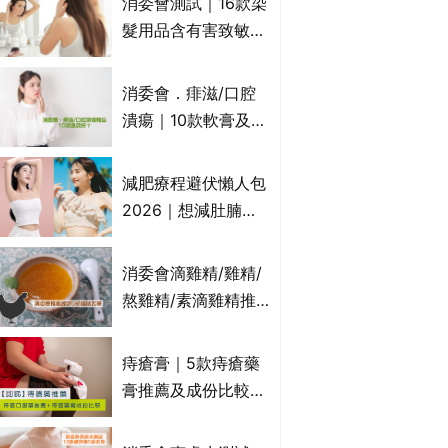
消委會測試｜16款染
萬寧、首衛、綠領行
髮用品含有害致敏物
動等
9款獲5星滿分推
介!50惠、Return回
消委會．痱滋/口腔
本、Furnte、Rerise
潰瘍｜10款軟膏及啫
喱凝膠邊款好？哪款
屬處方藥物？有哪些
減肥療程避伏懶人包
受關注成分？｜必知
2026｜想減肚腩但
3大選購留意事項
怕中伏？ALYSSA
VS不良黑店5大手法
消委會滴雞精/雞精/
對比｜SLIMTONE減
熬雞精/素滴雞精推
肥療程效果如何？
薦｜比較15款雞精 1
款含致癌物 9款總評
痔瘡膏｜5款痔瘡藥
達5星滿分名單 屈臣
膏推薦及成份比較
氏、老協珍、余仁
+痔瘡口服藥推薦！
生、樂道有上榜！
有效紓緩痔瘡疼痛痕