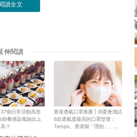
閱讀全文
延伸閱讀
37個日常活動高危
香港透氣口罩推薦 | 消委會測試
自助餐感染風險比上
6款透氣度最高的口罩型號：
還高？
Tempo、香港製「理的」、
Topvalu、Pure Living、