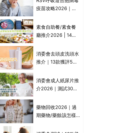
RSV呼吸道合胞病毒
一文睇
疫苗攻略2026｜
RSV針哪裡打？誰是
高危？RSV疫苗價錢
素食自助餐/素食餐
比較、打針後反應處
廳推介2026 | 14間
理/長者醫療券資助
香港新派法式/西式/
中式/印度/東南亞/港
消委會去頭皮洗頭水
式/Fusion素食齋菜
推介｜13款獲評5星
必試:樂園素食、無肉
推薦：施巴、
食、素年(持續更新)
KLORANE、沙宣、
消委會成人紙尿片推
呂、LUX等上榜｜4
介2026｜測試30款
款含歐盟禁用成分吡
紙尿片、紙尿褲、尿
硫鎓鋅！
滲墊防漏表現/回滲/
藥物回收2026｜過
化學物質檢測等｜5
期藥物/藥餘該怎樣
款總評達5星名單
處理？全港藥品回收
地點一覽｜屈臣氏、